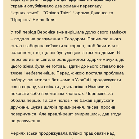
України опублікувало два романи перекладу
Черняхівської – “Олівер Твіст” Чарльза Діккенса та
“Прорість” Еміля Золя.
У той період Вероніка вже вирішила долю свого заміжжя
– подала на розлучення з Теодором. Причиною цього
стала і заборона виїздити за кордон, щоб бачитися з
чоловіком, і те, що він був удівцем із трьома дітьми. В
перспективі їй світила роль домогосподарки-мачухи, до
цього жінка була не готова. Їздити до нього ставало все
тяжче і небезпечніше. Перед жінкою постала проблема
вибору: лишитися з батьками в Україні і продовжувати
свою справу, чи виїхати до чоловіка в Німеччину і
поховати себе в домашніх клопотах. Черняхівська
обрала перше. Та сам чоловік не бажав відпускати
дружини, шукав шляхів примирення, писав, просив
повернутися. Але врешті-решт, змирившись, дав згоду
на розлучення.
Черняхівська продовжувала плідно працювати над