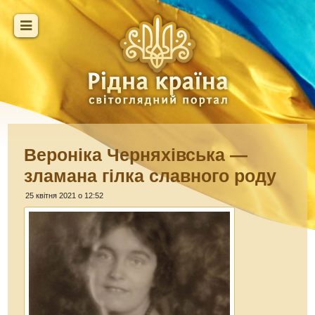
Вероніка Черняхівська —
зламана гілка славного роду
25 квітня 2021 о 12:52