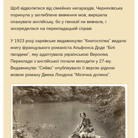
Щоб відволіктися від сімейних негараздів, Черняхівська
поринула у заглиблене вивчення мов, вирішила
опанувати англійську, бо у гімназії не вивчала, і
зосередилася на перекладацькій справі.
У 1923 році харківське видавництво “Книгоспілка” видало
книгу французького романіста Альфонса Доде “Білі
гвоздики”, яку адаптувала українською Вероніка.
Переклади з англійської почали виходити у 27-му.
Видавництво “Сяйво” опублікувало її версію рідною
мовою роману Джека Лондона “Місячна долина”.