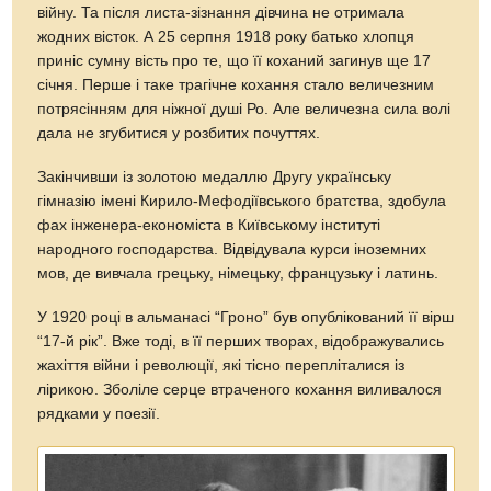
війну. Та після листа-зізнання дівчина не отримала
жодних вісток. А 25 серпня 1918 року батько хлопця
приніс сумну вість про те, що її коханий загинув ще 17
січня. Перше і таке трагічне кохання стало величезним
потрясінням для ніжної душі Ро. Але величезна сила волі
дала не згубитися у розбитих почуттях.
Закінчивши із золотою медаллю Другу українську
гімназію імені Кирило-Мефодіївського братства, здобула
фах інженера-економіста в Київському інституті
народного господарства. Відвідувала курси іноземних
мов, де вивчала грецьку, німецьку, французьку і латинь.
У 1920 році в альманасі “Гроно” був опублікований її вірш
“17-й рік”. Вже тоді, в її перших творах, відображувались
жахіття війни і революції, які тісно перепліталися із
лірикою. Зболіле серце втраченого кохання виливалося
рядками у поезії.