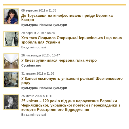
09 вересня 2011 о 11:53
До Трускавця на кінофестиваль приїде Вероніка
Кастро
Культурна
,
Новини культури
29 серпня 2019 о 08:35
Хто така Людмила Старицька-Черняхівська і що вона
зробила для України
Видатні постаті
26 листопада 2012 о 15:47
У Києві зупинилася червона гілка метро
Суспільство
31 травня 2011 о 11:56
У Каневі експонують унікальні реліквії Шевченкового
роду
Культурна
,
Новини культури
25 квітня 2020 о 11:11
25 квітня – 120 років від дня народження Вероніки
Черняхівської, української поетеси і перекладачки з
когорти Розстріляного Відродження
Видатні постаті