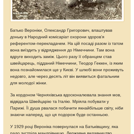
Батько Вероніки, Олександр Григорович, влаштував
доньку в Народний комісаріат охорони здоров’я
референтом-перекладачем. На цій посаді разом із татом
вона виїздить у відрядження до Німеччини. Там вона
вдруге виходить заміж. Цього разу її обранцем став
швейцарець, підданий Німеччини, Теодор Геккен, із яким
вона познайомилася ще у Києві. У шлюбі вони проживуть
недовго, але через десять літ він виявиться фатальним
для молодої жінки.
За кордоном Черняхівська вдосконалювала знання мов,
відвідала Швейцарію та Італію. Мріяла побувати у
Парижі. Її душа рвалася побачити якнайбільше світу, ніби
знаючи наперед, що ця подорож буде останньою.
У 1929 році Вероніка повернулася на Батьківщину, яка
радо зустріла мандрівницю. Державне видавництво