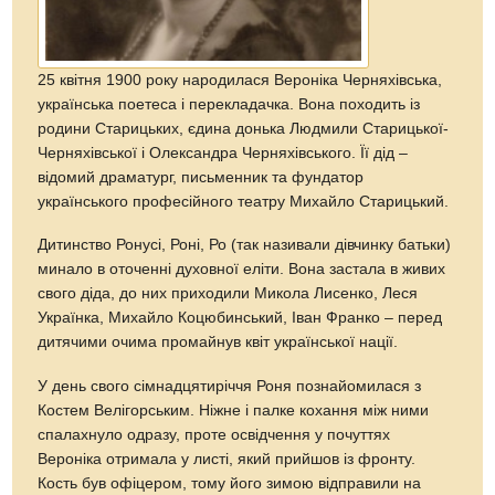
25 квітня 1900 року народилася Вероніка Черняхівська,
українська поетеса і перекладачка. Вона походить із
родини Старицьких, єдина донька Людмили Старицької-
Черняхівської і Олександра Черняхівського. Її дід –
відомий драматург, письменник та фундатор
українського професійного театру Михайло Старицький.
Дитинство Ронусі, Роні, Ро (так називали дівчинку батьки)
минало в оточенні духовної еліти. Вона застала в живих
свого діда, до них приходили Микола Лисенко, Леся
Українка, Михайло Коцюбинський, Іван Франко – перед
дитячими очима промайнув квіт української нації.
У день свого сімнадцятиріччя Роня познайомилася з
Костем Велігорським. Ніжне і палке кохання між ними
спалахнуло одразу, проте освідчення у почуттях
Вероніка отримала у листі, який прийшов із фронту.
Кость був офіцером, тому його зимою відправили на