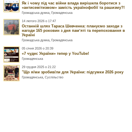
Як і чому під час війни влада вирішила боротися з
«антисемітизмом» замість українофобії та рашизму?!
Громадська думка
,
Громадянська
14 лютого 2026 о 17:47
Останній шлях Тараса Шевченка: плануємо заходи з
нагоди 165 роковин з дня памʼяті та перепоховання в
Україні
Громадська думка
,
Громадянська
05 січня 2026 о 20:39
«7 чудес України» тепер у YouTube!
Громадянська
29 грудня 2025 о 21:22
"Що я/ми зробив/ли для України: підсумки 2026 року
Громадянська
,
Суспільство