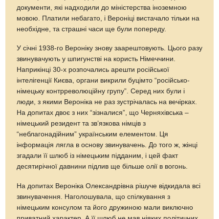
документи, які надходили до міністерства іноземною
мовою. Платили небагато, і Вероніці вистачало тільки на
необхідне, та страшні часи ще були попереду.
У січні 1938-го Вероніку знову заарештовують. Цього разу
звинувачують у шпигунстві на користь Німеччини.
Наприкінці 30-х розпочались арешти російської
інтелігенції Києва, органи викрили буцімто “російсько-
німецьку контрреволюційну групу”. Серед них були і
люди, з якими Вероніка не раз зустрічалась на вечірках.
На допитах двоє з них “зізналися”, що Черняхівська –
німецький резидент та зв’язкова німців з
“неблагонадійним” українським елементом. Ця
інформація лягла в основу звинувачень. До того ж, жінці
згадали її шлюб із німецьким підданим, і цей факт
десятирічної давнини підлив ще більше олії в вогонь.
На допитах Вероніка Олександрівна рішуче відкидала всі
звинувачення. Наголошувала, що спілкування з
німецьким консулом та його дружиною мали виключно
приватний характер. А її шлюб не мав ніяких політичних