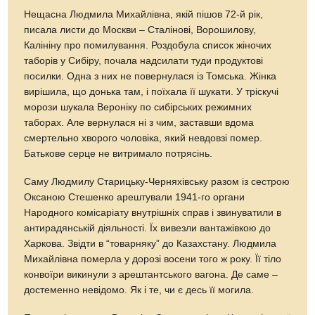
Нещасна Людмила Михайлівна, якій пішов 72-й рік,
писала листи до Москви – Сталінові, Ворошилову,
Калініну про помилування. Роздобула список жіночих
таборів у Сибіру, почала надсилати туди продуктові
посилки. Одна з них не повернулася із Томська. Жінка
вирішила, що донька там, і поїхала її шукати. У тріскучі
морози шукала Вероніку по сибірських режимних
таборах. Але вернулася ні з чим, заставши вдома
смертельно хворого чоловіка, який невдовзі помер.
Батькове серце не витримало потрясінь.
Саму Людмилу Старицьку-Черняхівську разом із сестрою
Оксаною Стешенко арештували 1941-го органи
Народного комісаріату внутрішніх справ і звинуватили в
антирадянській діяльності. Їх вивезли вантажівкою до
Харкова. Звідти в “товарняку” до Казахстану. Людмила
Михайлівна померла у дорозі восени того ж року. Її тіло
конвоїри викинули з арештантського вагона. Де саме –
достеменно невідомо. Як і те, чи є десь її могила.