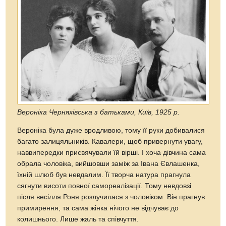
Вероніка Черняхівська з батьками, Київ, 1925 р.
Вероніка була дуже вродливою, тому її руки добивалися
багато залицяльників. Кавалери, щоб привернути увагу,
наввипередки присвячували їй вірші. І хоча дівчина сама
обрала чоловіка, вийшовши заміж за Івана Євлашенка,
їхній шлюб був невдалим. Її творча натура прагнула
сягнути висоти повної самореалізації. Тому невдовзі
після весілля Роня розлучилася з чоловіком. Він прагнув
примирення, та сама жінка нічого не відчуває до
колишнього. Лише жаль та співчуття.