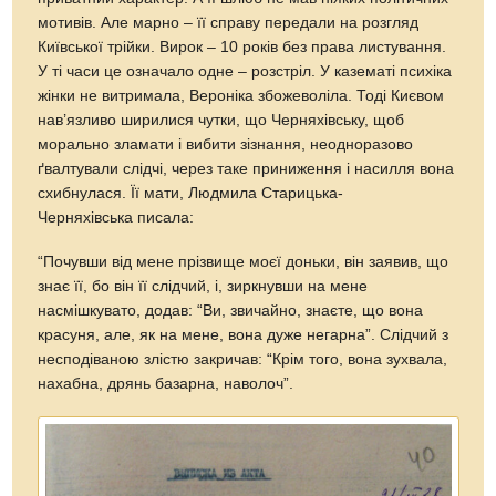
мотивів. Але марно – її справу передали на розгляд
Київської трійки. Вирок – 10 років без права листування.
У ті часи це означало одне – розстріл. У казематі психіка
жінки не витримала, Вероніка збожеволіла. Тоді Києвом
нав’язливо ширилися чутки, що Черняхівську, щоб
морально зламати і вибити зізнання, неодноразово
ґвалтували слідчі, через таке приниження і насилля вона
схибнулася. Її мати, Людмила Старицька-
Черняхівська писала:
“Почувши від мене прізвище моєї доньки, він заявив, що
знає її, бо він її слідчий, і, зиркнувши на мене
насмішкувато, додав: “Ви, звичайно, знаєте, що вона
красуня, але, як на мене, вона дуже негарна”. Слідчий з
несподіваною злістю закри­чав: “Крім того, вона зухвала,
нахабна, дрянь базарна, наволоч”.