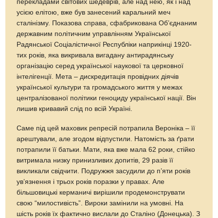
перекладами світових шедеврів, але над нею, як і над
усією елітою, вже був занесений каральний меч
сталінізму. Показова справа, сфабрикована Об’єднаним
державним політичним управлінням Української
Радянської Соціалістичної Республіки наприкінці 1920-
тих років, яка викривала вигадану антирадянську
організацію серед української наукової та церковної
інтелігенції. Мета – дискредитація провідних діячів
української культури та громадського життя у межах
централізованої політики геноциду української нації. Він
лишив кривавий слід по всій Україні.
Саме під цей маховик репресій потрапила Вероніка – її
арештували, але згодом відпустили. Натомість за ґрати
потрапили її батьки. Мати, яка вже мала 62 роки, стійко
витримала низку принизливих допитів, 29 разів її
викликали свідчити. Подружжя засудили до п’яти років
ув’язнення і трьох років поразки у правах. Але
більшовицькі керманичі вирішили продемонструвати
свою “милостивість”. Вироки замінили на умовні. На
шість років їх фактично вислали до Сталіно (Донецька). З