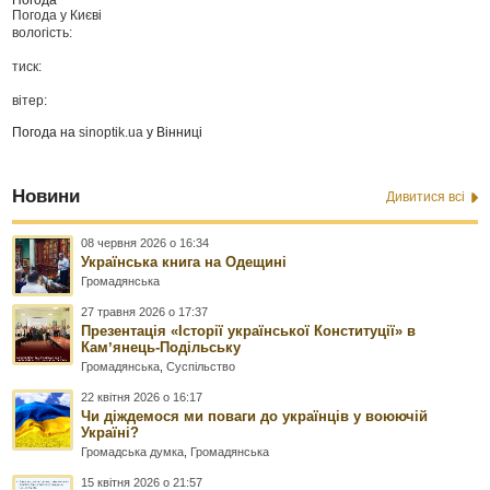
Погода
Погода у
Києві
вологість:
тиск:
вітер:
Погода на
sinoptik.ua
у Вінниці
Новини
Дивитися всі
08 червня 2026 о 16:34
Українська книга на Одещині
Громадянська
27 травня 2026 о 17:37
Презентація «Історії української Конституції» в
Камʼянець-Подільську
Громадянська
,
Суспільство
22 квітня 2026 о 16:17
Чи діждемося ми поваги до українців у воюючій
Україні?
Громадська думка
,
Громадянська
15 квітня 2026 о 21:57