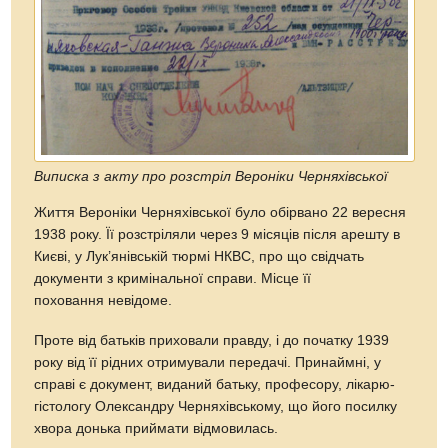
Виписка з акту про розстріл Вероніки Черняхівської
Життя Вероніки Черняхівської було обірвано 22 вересня
1938 року. Її розстріляли через 9 місяців після арешту в
Києві, у Лук’янівській тюрмі НКВС, про що свідчать
документи з кримінальної справи. Місце її
поховання невідоме.
Проте від батьків приховали правду, і до початку 1939
року від її рідних отримували передачі. Принаймні, у
справі є документ, виданий батьку, професору, лікарю-
гістологу Олександру Черняхівському, що його посилку
хвора донька приймати відмовилась.