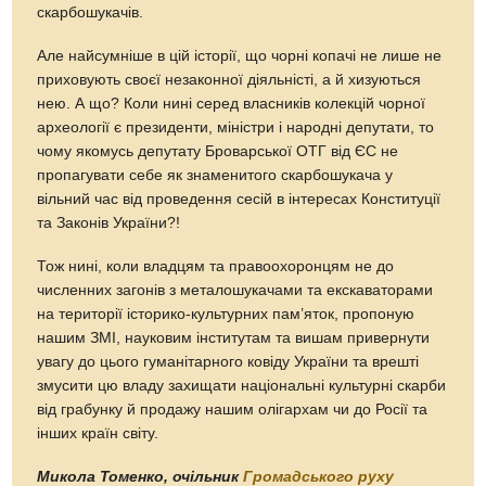
скарбошукачів.
Але найсумніше в цій історії, що чорні копачі не лише не
приховують своєї незаконної діяльністі, а й хизуються
нею. А що? Коли нині серед власників колекцій чорної
археології є президенти, міністри і народні депутати, то
чому якомусь депутату Броварської ОТГ від ЄС не
пропагувати себе як знаменитого скарбошукача у
вільний час від проведення сесій в інтересах Конституції
та Законів України?!
Тож нині, коли владцям та правоохоронцям не до
численних загонів з металошукачами та екскаваторами
на території історико-культурних пам’яток, пропоную
нашим ЗМІ, науковим інститутам та вишам привернути
увагу до цього гуманітарного ковіду України та врешті
змусити цю владу захищати національні культурні скарби
від грабунку й продажу нашим олігархам чи до Росії та
інших країн світу.
Микола Томенко, очільник
Громадського руху