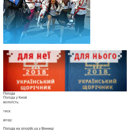
Погода
Погода у
Києві
вологість:
тиск:
вітер:
Погода на
sinoptik.ua
у Вінниці