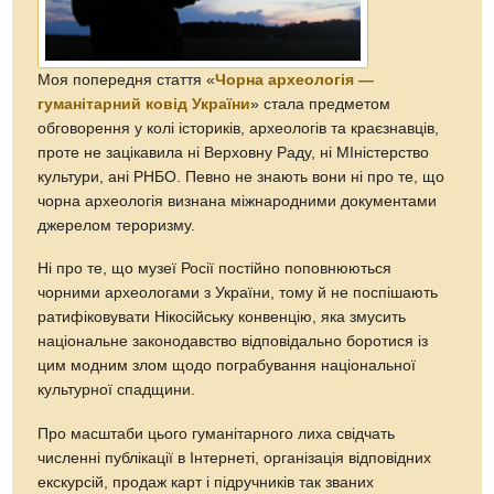
Моя попередня стаття «
Чорна археологія —
гуманітарний ковід України
» стала предметом
обговорення у колі істориків, археологів та краєзнавців,
проте не зацікавила ні Верховну Раду, ні МІністерство
культури, ані РНБО. Певно не знають вони ні про те, що
чорна археологія визнана міжнародними документами
джерелом тероризму.
Ні про те, що музеї Росії постійно поповнюються
чорними археологами з України, тому й не поспішають
ратифіковувати Нікосійську конвенцію, яка змусить
національне законодавство відповідально боротися із
цим модним злом щодо пограбування національної
культурної спадщини.
Про масштаби цього гуманітарного лиха свідчать
численні публікації в Інтернеті, організація відповідних
екскурсій, продаж карт і підручників так званих