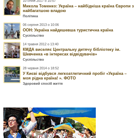
10 січня 2017 о 10:57
Микола Томенко: Україна – найбідніша країна Європи з
найбагатшою владою
Політика
06 серпня 2013 о 10:06
ООН: Україна найдешевша туристична країна
Суспільство
14 травня 2012 о 13:40
КМДА виселяє Центральну дитячу бібліотеку ім.
Шевченка «в інтересах відвідувачів»
Суспільство
28 червня 2014 о 18:52
У Києві відбувся легкоатлетичний пробіг «Україна –
моя рідна країна! ». ФОТО
Здоровий спосіб життя