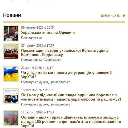
Новини
Дивитися всі
08 червня 2026 о 16:34
Українська книга на Одещині
Громадянська
27 травня 2026 о 17:37
Презентація «Історії української Конституції» в
Камʼянець-Подільську
Громадянська
,
Суспільство
22 квітня 2026 о 16:17
Чи діждемося ми поваги до українців у воюючій
Україні?
Громадська думка
,
Громадянська
15 квітня 2026 о 21:57
Як і чому під час війни влада вирішила боротися з
«антисемітизмом» замість українофобії та рашизму?!
Громадська думка
,
Громадянська
14 лютого 2026 о 17:47
Останній шлях Тараса Шевченка: плануємо заходи з
нагоди 165 роковин з дня памʼяті та перепоховання в
Україні