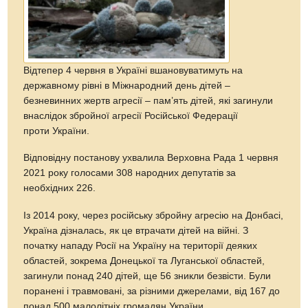
Відтепер 4 червня в Україні вшановуватимуть на
державному рівні в Міжнародний день дітей –
безневинних жертв агресії – пам’ять дітей, які загинули
внаслідок збройної агресії Російської Федерації
проти України.
Відповідну постанову ухвалила Верховна Рада 1 червня
2021 року голосами 308 народних депутатів за
необхідних 226.
Із 2014 року, через російську збройну агресію на Донбасі,
Україна дізналась, як це втрачати дітей на війні. З
початку нападу Росії на Україну на території деяких
областей, зокрема Донецької та Луганської областей,
загинули понад 240 дітей, ще 56 зникли безвісти. Були
поранені і травмовані, за різними джерелами, від 167 до
понад 500 малолітніх громадян України.