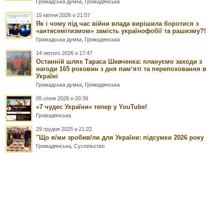
Громадська думка
,
Громадянська
15 квітня 2026 о 21:57
Як і чому під час війни влада вирішила боротися з
«антисемітизмом» замість українофобії та рашизму?!
Громадська думка
,
Громадянська
14 лютого 2026 о 17:47
Останній шлях Тараса Шевченка: плануємо заходи з
нагоди 165 роковин з дня памʼяті та перепоховання в
Україні
Громадська думка
,
Громадянська
05 січня 2026 о 20:39
«7 чудес України» тепер у YouTube!
Громадянська
29 грудня 2025 о 21:22
"Що я/ми зробив/ли для України: підсумки 2026 року
Громадянська
,
Суспільство