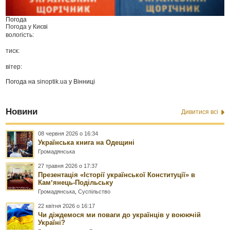
Погода
Погода у
Києві
вологість:
тиск:
вітер:
Погода на
sinoptik.ua
у Вінниці
Новини
Дивитися всі
08 червня 2026 о 16:34
Українська книга на Одещині
Громадянська
27 травня 2026 о 17:37
Презентація «Історії української Конституції» в
Камʼянець-Подільську
Громадянська
,
Суспільство
22 квітня 2026 о 16:17
Чи діждемося ми поваги до українців у воюючій
Україні?