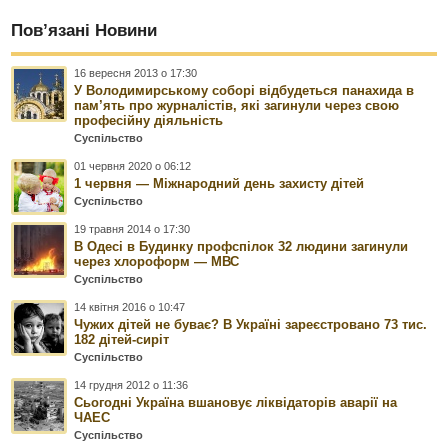
Пов’язані Новини
16 вересня 2013 о 17:30
У Володимирському соборі відбудеться панахида в
пам’ять про журналістів, які загинули через свою
професійну діяльність
Суспільство
01 червня 2020 о 06:12
1 червня — Міжнародний день захисту дітей
Суспільство
19 травня 2014 о 17:30
В Одесі в Будинку профспілок 32 людини загинули
через хлороформ — МВС
Суспільство
14 квітня 2016 о 10:47
Чужих дітей не буває? В Україні зареєстровано 73 тис.
182 дітей-сиріт
Суспільство
14 грудня 2012 о 11:36
Сьогодні Україна вшановує ліквідаторів аварії на
ЧАЕС
Суспільство