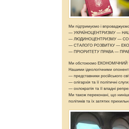
Ми підтримуємо і впроваджуємо 
— УКРАЇНОЦЕНТРИЗМУ — НА
— ЛЮДИНОЦЕНТРИЗМУ — СОЦ
— СТАЛОГО РОЗВИТКУ — ЕКО
— ПРІОРИТЕТУ ПРАВА — ПРА
Ми обстоюємо ЕКОНОМІЧНИЙ
Нашими ідеологічними опонент
— представники російського світ
— олігархія та її політичні слуги
— охлократія та її владні реп
Ми також переконані, що нині
політиків та їх затятих прих