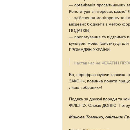
— організація просвітницьких з
Конституції в інтересах кожн
— здійснення моніторингу та і
місцевих бюджетів з метою ф
ПОДАТКІВ;
— пропагування та підтримка про
культури, мови, Конституції дл
ГРОМАДЯН УКРАЇНИ.
Настав час не ЧЕКАТИ і ПРО
Бо, перефразовуючи класика,
ЗАКОН», повинна почати працю
лише «обраних»!
Подяка за дружні поради та кон
ФІЛЕНКУ, Олесю ДОНІЮ, Пет
Микола Томенко, очільник Гр