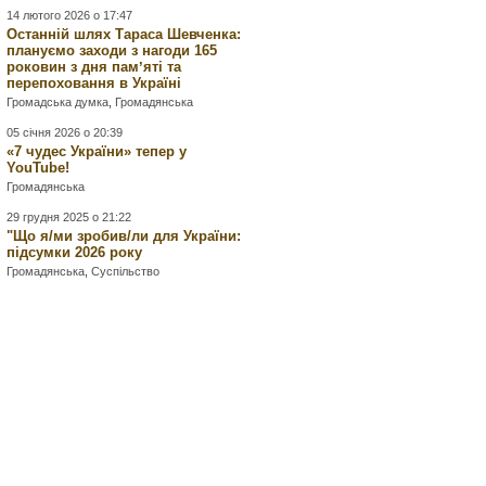
14 лютого 2026 о 17:47
Останній шлях Тараса Шевченка:
плануємо заходи з нагоди 165
роковин з дня памʼяті та
перепоховання в Україні
Громадська думка
,
Громадянська
05 січня 2026 о 20:39
«7 чудес України» тепер у
YouTube!
Громадянська
29 грудня 2025 о 21:22
"Що я/ми зробив/ли для України:
підсумки 2026 року
Громадянська
,
Суспільство