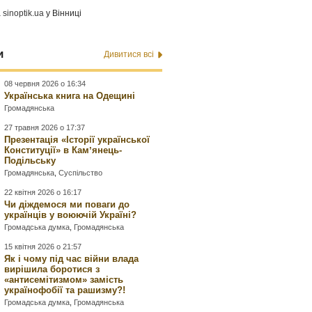
а
sinoptik.ua
у Вінниці
и
Дивитися всі
08 червня 2026 о 16:34
Українська книга на Одещині
Громадянська
27 травня 2026 о 17:37
Презентація «Історії української
Конституції» в Камʼянець-
Подільську
Громадянська
,
Суспільство
22 квітня 2026 о 16:17
Чи діждемося ми поваги до
українців у воюючій Україні?
Громадська думка
,
Громадянська
15 квітня 2026 о 21:57
Як і чому під час війни влада
вирішила боротися з
«антисемітизмом» замість
українофобії та рашизму?!
Громадська думка
,
Громадянська