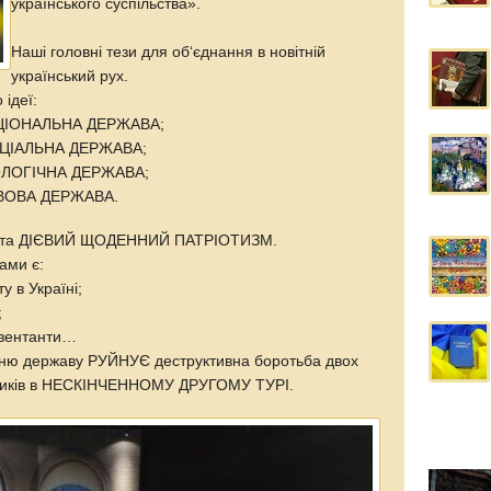
українського суспільства».
Наші головні тези для об‘єднання в новітній
український рух.
ідеї:
ЦІОНАЛЬНА ДЕРЖАВА;
ІАЛЬНА ДЕРЖАВА;
ЛОГІЧНА ДЕРЖАВА;
ВОВА ДЕРЖАВА.
 та ДІЄВИЙ ЩОДЕННИЙ ПАТРІОТИЗМ.
ами є:
у в Україні;
;
резентанти…
шню державу РУЙНУЄ деструктивна боротьба двох
ильників в НЕСКІНЧЕННОМУ ДРУГОМУ ТУРІ.