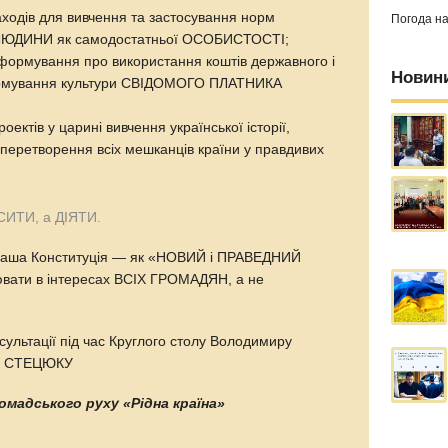
аходів для вивчення та застосування норм
Погода н
ої ЛЮДИНИ як самодостатньої ОСОБИСТОСТІ;
нформування про використання коштів державного і
Новин
ормування культури СВІДОМОГО ПЛАТНИКА
ектів у царині вивчення української історії,
я перетворення всіх мешканців країни у правдивих
СИТИ, а ДІЯТИ.
 наша Конституція — як «НОВИЙ і ПРАВЕДНИЙ
вати в інтересах ВСІХ ГРОМАДЯН, а не
сультації під час Круглого столу Володимиру
ру СТЕЦЮКУ
омадського руху «Рідна країна»