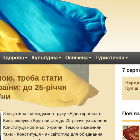
Здорова
Культурна
Освічена
Туристична
7 серп
ною, треба стати
Народ
аїни: до 25-річчя
Куліш
їни
Пов’яз
З ініціативи Громадського руху «Рідна країна» в
Києві відбувся Круглий стіл до 25-річччя ухвалення
Конституції новітньої України. Темою визначили
таке: «Конституція - як світогляд для об'єднання