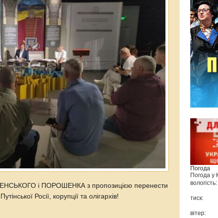
Погода
Погода у
вологість:
ЛЕНСЬКОГО і ПОРОШЕНКА з пропозицією перенести
утінської Росії, корупції та олігархів!
тиск:
вітер: