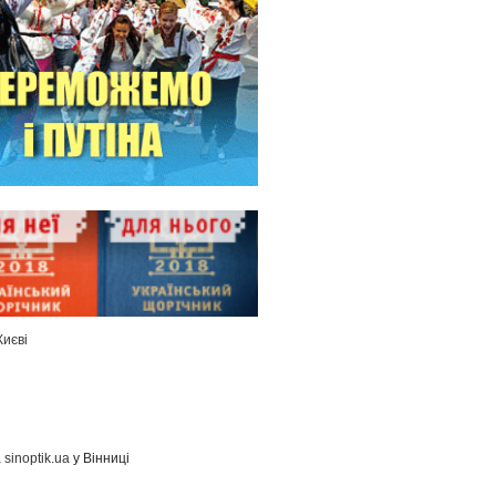
Києві
а
sinoptik.ua
у Вінниці