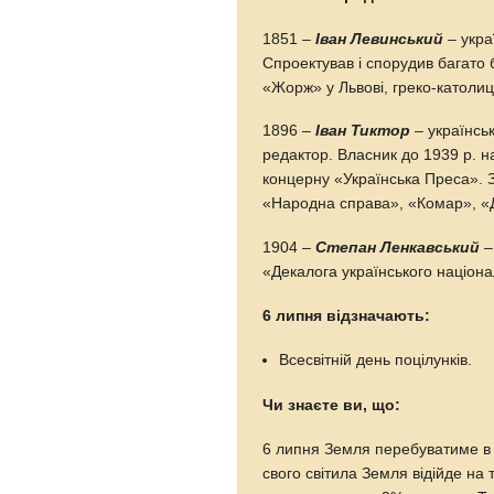
1851 –
Іван Левинський
– укра
Спроектував і спорудив багато 
«Жорж» у Львові, греко-католиць
1896 –
Іван Тиктор
– українськ
редактор. Власник до 1939 р. н
концерну «Українська Преса». 
«Народна справа», «Комар», «Д
1904 –
Степан Ленкавський
–
«Декалога українського націона
6 липня відзначають:
Всесвітній день поцілунків.
Чи знаєте ви, що:
6 липня Земля перебуватиме в а
свого світила Земля відійде на