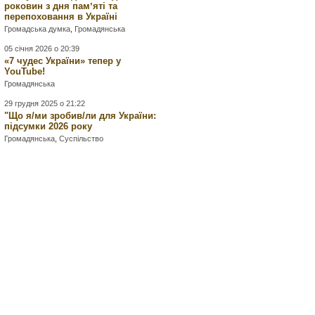
роковин з дня памʼяті та
перепоховання в Україні
Громадська думка
,
Громадянська
05 січня 2026 о 20:39
«7 чудес України» тепер у
YouTube!
Громадянська
29 грудня 2025 о 21:22
"Що я/ми зробив/ли для України:
підсумки 2026 року
Громадянська
,
Суспільство