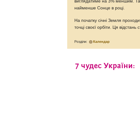
виглядатиме на 3% меншим. Так
найменше Сонце в році.
На початку січні Земля проходи
точці своєї орбіти. Ця відстань 
Розділи:
Календар