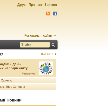
Друзі
Про нас
Зв'язок
Регіональні сайти
ня
Інші дати
родний день
их народів світу
Розгорнути
 Ханенко
ася Віра Холодна
ані Новини