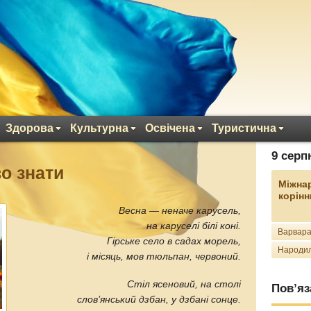
Здорова
Культурна
Освічена
Туристична
9 серп
во знати
Міжна
корінн
Весна — неначе карусель,
на каруселі білі коні.
Варвара
Гірське село в садах морель,
Народил
і місяць, мов тюльпан, червоний.
Стіл ясеновий, на столі
Пов’яз
слов’янський дзбан, у дзбані сонце.