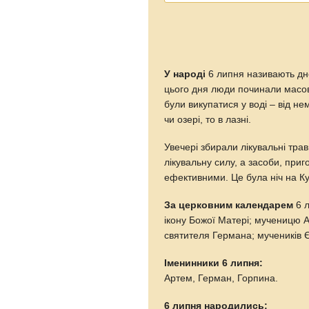
У народі
6 липня називають дне
цього дня люди починали масово 
були викупатися у воді – від не
чи озері, то в лазні.
Увечері збирали лікувальні тра
лікувальну силу, а засоби, приг
ефективними. Це була ніч на К
За церковним календарем
6 л
ікону Божої Матері; мученицю 
святителя Германа; мучеників Єв
Іменинники 6 липня:
Артем, Герман, Горпина.
6 липня народились: