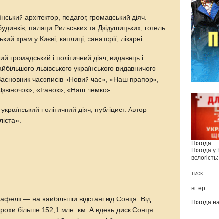
їнський архітектор, педагог, громадський діяч.
будинків, палаци Рильських та Дзідушицьких, готель
кий храм у Києві, каплиці, санаторії, лікарні.
ий громадський і політичний діяч, видавець і
айбільшого львівського українського видавничого
Засновник часописів «Новий час», «Наш прапор»,
звіночок», «Ранок», «Наш лемко».
 український політичний діяч, публіцист. Автор
ліста».
Погода
Погода у
вологість:
тиск:
вітер:
фелії — на найбільшій відстані від Сонця. Від
Погода н
 трохи більше 152,1 млн. км. А вдень диск Сонця