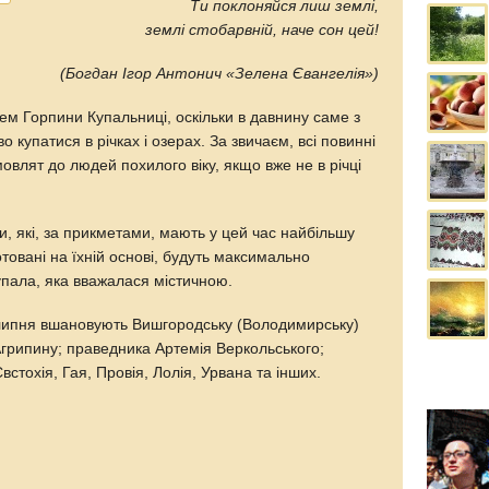
Ти поклоняйся лиш землі,
землі стобарвній, наче сон цей!
(Богдан Ігор Антонич «Зелена Євангелія»)
м Горпини Купальниці, оскільки в давнину саме з
купатися в річках і озерах. За звичаєм, всі повинні
мовлят до людей похилого віку, якщо вже не в річці
ви, які, за прикметами, мають у цей час найбільшу
отовані на їхній основі, будуть максимально
упала, яка вважалася містичною.
ипня вшановують Вишгородську (Володимирську)
Агрипину; праведника Артемія Веркольського;
стохія, Гая, Провія, Лолія, Урвана та інших.