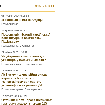
и
Дивитися всі
08 червня 2026 о 16:34
Українська книга на Одещині
Громадянська
27 травня 2026 о 17:37
Презентація «Історії української
Конституції» в Камʼянець-
Подільську
Громадянська
,
Суспільство
22 квітня 2026 о 16:17
Чи діждемося ми поваги до
українців у воюючій Україні?
Громадська думка
,
Громадянська
15 квітня 2026 о 21:57
Як і чому під час війни влада
вирішила боротися з
«антисемітизмом» замість
українофобії та рашизму?!
Громадська думка
,
Громадянська
14 лютого 2026 о 17:47
Останній шлях Тараса Шевченка:
плануємо заходи з нагоди 165