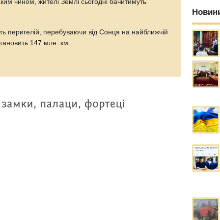
им чином, жителі Землі сьогодні бачитимуть
Новин
ть перигелій, перебуваючи від Сонця на найближчій
становить 147 млн. км.