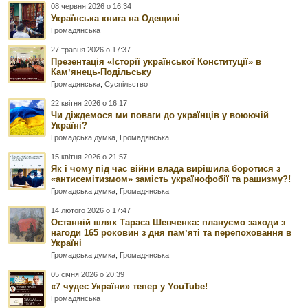
08 червня 2026 о 16:34
Українська книга на Одещині
Громадянська
27 травня 2026 о 17:37
Презентація «Історії української Конституції» в
Камʼянець-Подільську
Громадянська
,
Суспільство
22 квітня 2026 о 16:17
Чи діждемося ми поваги до українців у воюючій
Україні?
Громадська думка
,
Громадянська
15 квітня 2026 о 21:57
Як і чому під час війни влада вирішила боротися з
«антисемітизмом» замість українофобії та рашизму?!
Громадська думка
,
Громадянська
14 лютого 2026 о 17:47
Останній шлях Тараса Шевченка: плануємо заходи з
нагоди 165 роковин з дня памʼяті та перепоховання в
Україні
Громадська думка
,
Громадянська
05 січня 2026 о 20:39
«7 чудес України» тепер у YouTube!
Громадянська