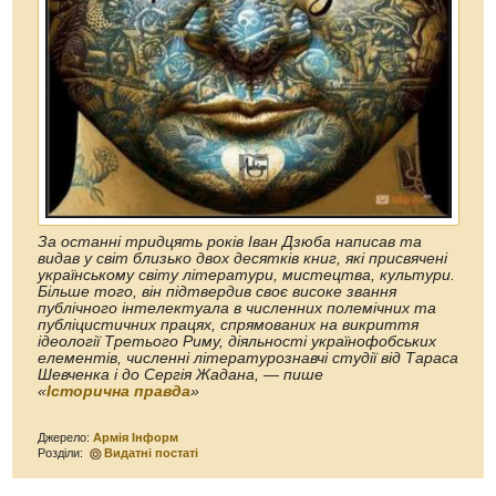
За останні тридцять років Іван Дзюба написав та
видав у світ близько двох десятків книг, які присвячені
українському світу літератури, мистецтва, культури.
Більше того, він підтвердив своє високе звання
публічного інтелектуала в численних полемічних та
публіцистичних працях, спрямованих на викриття
ідеології Третього Риму, діяльності українофобських
елементів, численні літературознавчі студії від Тараса
Шевченка і до Сергія Жадана, — пише
«
Історична правда
»
Джерело:
Армія Інформ
Розділи:
Видатні постаті