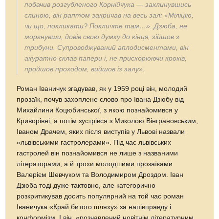
побачив розгубленого Корнійчука
—
захлинувшись
слиною, він раптом закричав на весь зал: «Міліцію,
чи що, покликати? Покличте там…». Дзюба, не
моргнувши, довів свою думку до кінця, зійшов з
трибуни. Супроводжуваний аплодисментами, він
акуратно склав папери і, не прискорюючи кроків,
пройшов проходом, вийшов із залу».
Роман Іваничук згадував, як у 1959 році він, молодий
прозаїк, почув захоплене слово про Івана Дзюбу від
Михайлини Коцюбинської, з якою познайомився у
Криворівні, а потім зустрівся з Миколою Вінграновським,
Іваном Драчем, яких після виступів у Львові назвали
«львівськими гастролерами». Під час львівських
гастролей він познайомився не лише з названими
літераторами, а й трохи молодшими прозаїками
Валерієм Шевчуком та Володимиром Дроздом. Іван
Дзюба тоді дуже тактовно, але категорично
розкритикував досить популярний на той час роман
Іваничука «Край битого шляху» за напівправду і
конформізм. І він, «розчавлений новітнім літературним