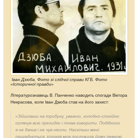
Іван Дзюба. Фото зі слідчої справи КГБ. Фото
«Історичної правди»
Літературознавець В. Панченко наводить спогади Віктора
Некрасова, коли Іван Дзюба став на його захист:
«Зійшовши на трибуну, уважно, холодно-спокійно
оглянув всю президію і почав говорити. Подібного
я не бачив і не чув ніколи. Наскільки мені
пригадується, історія моя послужила йому певною