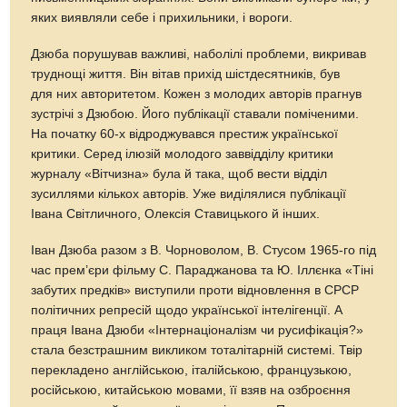
яких виявляли себе і прихильники, і вороги.
Дзюба порушував важливі, наболілі проблеми, викривав
труднощі життя. Він вітав прихід шістдесятників, був
для них авторитетом. Кожен з молодих авторів прагнув
зустрічі з Дзюбою. Його публікації ставали поміченими.
На початку 60-х відроджувався престиж української
критики. Серед ілюзій молодого заввідділу критики
журналу «Вітчизна» була й така, щоб вести відділ
зусиллями кількох авторів. Уже виділялися публікації
Івана Світличного, Олексія Ставицького й інших.
Іван Дзюба разом з В. Чорноволом, В. Стусом 1965-го під
час прем’єри фільму С. Параджанова та Ю. Іллєнка «Тіні
забутих предків» виступили проти відновлення в СРСР
політичних репресій щодо української інтелігенції. А
праця Івана Дзюби «Інтернаціоналізм чи русифікація?»
стала безстрашним викликом тоталітарній системі. Твір
перекладено англійською, італійською, французькою,
російською, китайською мовами, її взяв на озброєння