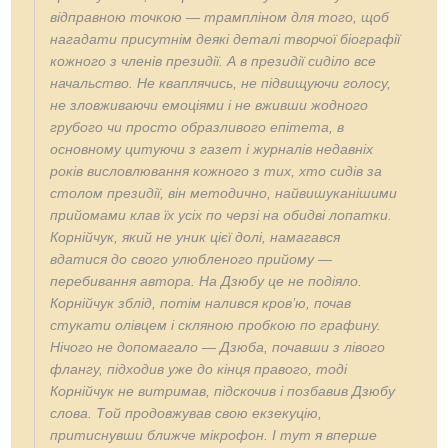
відправною точкою
—
трампліном для того, щоб
нагадати присутнім деякі деталі творчої біографії
кожного з членів президії. А в президії сиділо все
начальство. Не кваплячись, не підвищуючи голосу,
не зловживаючи емоціями і не вживши жодного
грубого чи просто образливого епітета, в
основному цитуючи з газет і журналів недавніх
років висловлювання кожного з тих, хто сидів за
столом президії, він методично, найвишуканішими
прийомами клав їх усіх по черзі на обидві лопатки.
Корнійчук, який не уник цієї долі, намагався
вдатися до свого улюбленого прийому —
перебивання автора. На Дзюбу це не подіяло.
Корнійчук зблід, потім налився кров’ю, почав
стукати олівцем і скляною пробкою по графину.
Нічого не допомагало
—
Дзюба, почавши з лівого
флангу, підходив уже до кінця правого, тоді
Корнійчук не витримав, підскочив і позбавив Дзюбу
слова. Той продовжував свою екзекуцію,
притиснувши ближче мікрофон. І тут я вперше