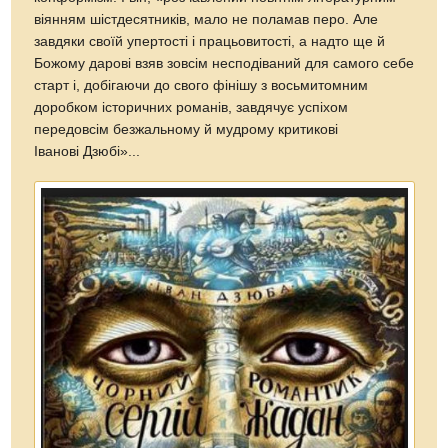
віянням шістдесятників, мало не поламав перо. Але
завдяки своїй упертості і працьовитості, а надто ще й
Божому дарові взяв зовсім несподіваний для самого себе
старт і, добігаючи до свого фінішу з восьмитомним
доробком історичних романів, завдячує успіхом
передовсім безжальному й мудрому критикові
Іванові Дзюбі»...