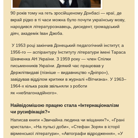
90 років тому на геть зросійщеному Донбасі — краї, де
вкрай рідко в ті часи можна було почути українську мову,
народився літературознавець, дисидент, громадський
діяч, академік Іван Дзюба.
У 1953 році закінчив Донецький педагогічний інститут, а
1956-го — аспірантуру Інституту літератури імені Тараса
Шевченка АН України. З 1959 року — член Спілки
письменників України. Деякий час працював у
Держлітвидаві (пізніше – видавництво «Дніпро»),
завідував відділом критики в журналі «Вітчизна». У 1963–
1964-х кілька разів звільняли з роботи
як «неблагонадійного».
Найвідомішою працею стала «Інтернаціоналізм
чи русифікація?»
Написав книги «Звичайна людина чи міщанин?», «Грані
кристала», «На пульсі доби», «Стефан Зорян в історії
вірменської літератури», «Автографи відродження», «У