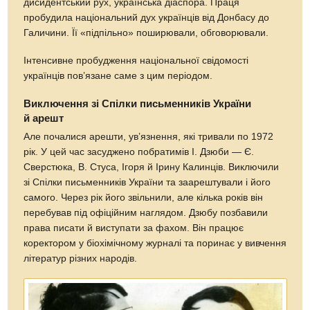
дисидентський рух, українська діаспора. Праця
пробудила національний дух українців від Донбасу до
Галичини. Її «підпільно» поширювали, обговорювали.
Інтенсивне пробудження національної свідомості
українців пов’язане саме з цим періодом.
Виключення зі Спілки письменників України
й арешт
Але почалися арешти, ув’язнення, які тривали по 1972
рік. У цей час засуджено побратимів І. Дзюби — Є.
Сверстюка, В. Стуса, Ігоря й Ірину Калинців. Виключили
зі Спілки письменників України та заарештували і його
самого. Через рік його звільнили, але кілька років він
перебував під офіційним наглядом. Дзюбу позбавили
права писати й виступати за фахом. Він працює
коректором у біохімічному журналі та поринає у вивчення
літератур різних народів.