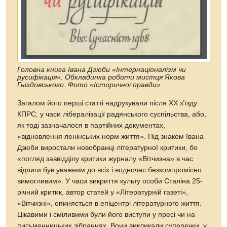
Головна книга Івана Дзюби «Інтернаціоналізм чи
русифікація». Обкладинка роботи мистця Якова
Гніздовського. Фото «Історичної правди»
Загалом його перші статті надрукували після XX з’їзду
КПРС, у часи лібералізації радянського суспільства, або,
як тоді зазначалося в партійних документах,
«відновлення ленінських норм життя». Під знаком Івана
Дзюби виростали новобранці літературної критики, бо
«погляд заввідділу критики журналу «Вітчизна» в час
відлиги був уважним до всіх і водночас безкомпромісно
вимогливим». У часи викриття культу особи Сталіна 25-
річний критик, автор статей у «Літературній газеті»,
«Вітчизні», опиняється в епіцентрі літературного життя.
Цікавими і сміливими були його виступи у пресі чи на
письменницьких зібраннях. Вони викликали суперечки, у