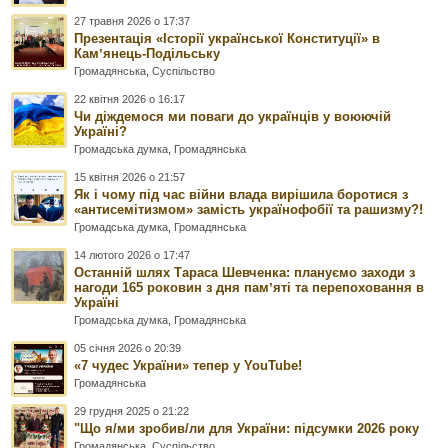
27 травня 2026 о 17:37
Презентація «Історії української Конституції» в
Камʼянець-Подільську
Громадянська
,
Суспільство
22 квітня 2026 о 16:17
Чи діждемося ми поваги до українців у воюючій
Україні?
Громадська думка
,
Громадянська
15 квітня 2026 о 21:57
Як і чому під час війни влада вирішила боротися з
«антисемітизмом» замість українофобії та рашизму?!
Громадська думка
,
Громадянська
14 лютого 2026 о 17:47
Останній шлях Тараса Шевченка: плануємо заходи з
нагоди 165 роковин з дня памʼяті та перепоховання в
Україні
Громадська думка
,
Громадянська
05 січня 2026 о 20:39
«7 чудес України» тепер у YouTube!
Громадянська
29 грудня 2025 о 21:22
"Що я/ми зробив/ли для України: підсумки 2026 року
Громадянська
,
Суспільство