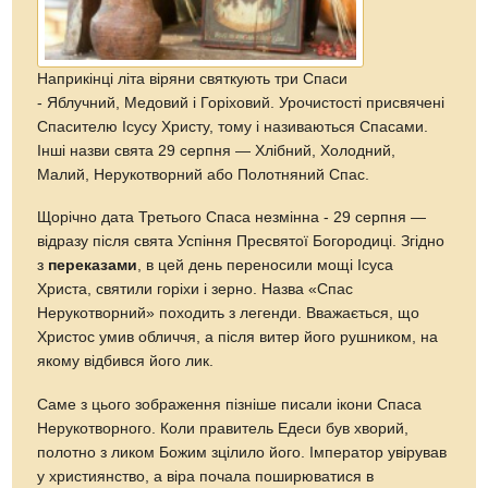
Наприкінці літа віряни святкують три Спаси
- Яблучний, Медовий і Горіховий. Урочистості присвячені
Спасителю Ісусу Христу, тому і називаються Спасами.
Інші назви свята 29 серпня — Хлібний, Холодний,
Малий, Нерукотворний або Полотняний Спас.
Щорічно дата Третього Спаса незмінна - 29 серпня
—
відразу після свята Успіння Пресвятої Богородиці. Згідно
з
переказами
, в цей день переносили мощі Ісуса
Христа, святили горіхи і зерно. Назва «Спас
Нерукотворний» походить з легенди. Вважається, що
Христос умив обличчя, а після витер його рушником, на
якому відбився його лик.
Саме з цього зображення пізніше писали ікони Спаса
Нерукотворного. Коли правитель Едеси був хворий,
полотно з ликом Божим зцілило його. Імператор увірував
у християнство, а віра почала поширюватися в