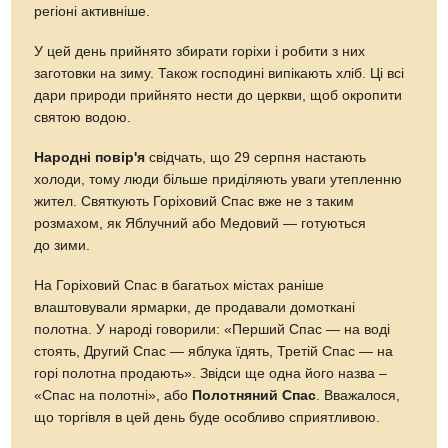
регіоні активніше.
У цей день прийнято збирати горіхи і робити з них
заготовки на зиму. Також господині випікають хліб. Ці всі
дари природи прийнято нести до церкви, щоб окропити
святою водою.
Народні повір'я
свідчать, що 29 серпня настають
холоди, тому люди більше приділяють уваги утепленню
жител. Святкують Горіховий Спас вже не з таким
розмахом, як Яблучний або Медовий — готуються
до зими.
На Горіховий Спас в багатьох містах раніше
влаштовували ярмарки, де продавали домоткані
полотна. У народі говорили: «Перший Спас — на воді
стоять, Другий Спас — яблука їдять, Третій Спас — на
горі полотна продають». Звідси ще одна його назва –
«Спас на полотні», або
Полотняний Спас
. Вважалося,
що торгівля в цей день буде особливо сприятливою.