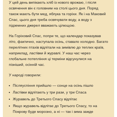
У цей день випікають хліб із нового врожаю, і після
освячення він є головним на столі цього дня. Поряд
також мають бути мед, яблука та горіхи. Як і на Маковий
Спас, цього дня треба освячувати воду, а воду з
підземних джерел вважають цілющою.
На Горіховий Спас, попри те, що календар показував
літо, фактично, наступала осінь, ставало холодно. Багато
перелітних птахів відлітали на зимівлю до теплих країв,
наприклад, ластівки й журавлі. У наш час через
глобальне потепління ці терміни відсунулися на
пізніший, осінній час.
У народі говорили:
Післяуспіння прийшло — сонце на осінь пішло
Ластівки відлітають у три рази, у три Спаса
Журавель до Третього Спасу відлітає
Якщо журавель відлітає до Третього Спасу, то на
Покрову буде морозно, а ні — так і зима зажде