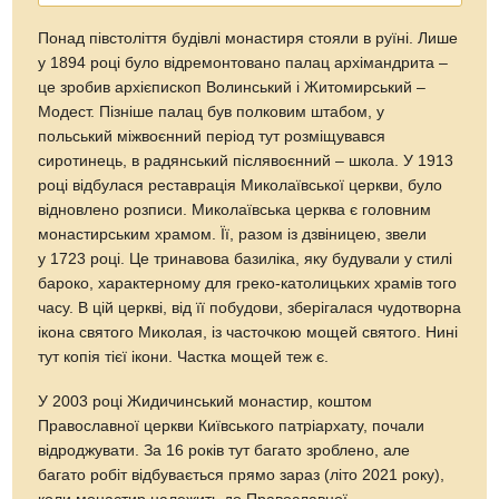
Понад півстоліття будівлі монастиря стояли в руїні. Лише
у 1894 році було відремонтовано палац архімандрита –
це зробив архієпископ Волинський і Житомирський –
Модест. Пізніше палац був полковим штабом, у
польський міжвоєнний період тут розміщувався
сиротинець, в радянський післявоєнний – школа. У 1913
році відбулася реставрація Миколаївської церкви, було
відновлено розписи. Миколаївська церква є головним
монастирським храмом. Її, разом із дзвіницею, звели
у 1723 році. Це тринавова базиліка, яку будували у стилі
бароко, характерному для греко-католицьких храмів того
часу. В цій церкві, від її побудови, зберігалася чудотворна
ікона святого Миколая, із часточкою мощей святого. Нині
тут копія тієї ікони. Частка мощей теж є.
У 2003 році Жидичинський монастир, коштом
Православної церкви Київського патріархату, почали
відроджувати. За 16 років тут багато зроблено, але
багато робіт відбувається прямо зараз (літо 2021 року),