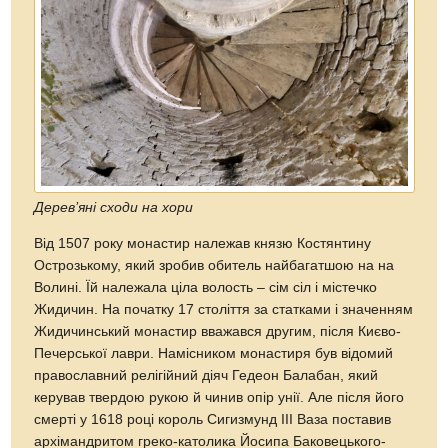
Дерев’яні сходи на хори
Від 1507 року монастир належав князю Костянтину
Острозькому, який зробив обитель найбагатшою на на
Волині. Їй належала ціла волость – сім сіл і містечко
Жидичин. На початку 17 століття за статками і значенням
Жидичинський монастир вважався другим, після Києво-
Печерської лаври. Намісником монастиря був відомий
православний релігійний діяч Гедеон Балабан, який
керував твердою рукою й чинив опір унії. Але після його
смерті у 1618 році король Сигизмунд ІІІ Ваза поставив
архімандритом греко-католика Йосипа Баковецького-