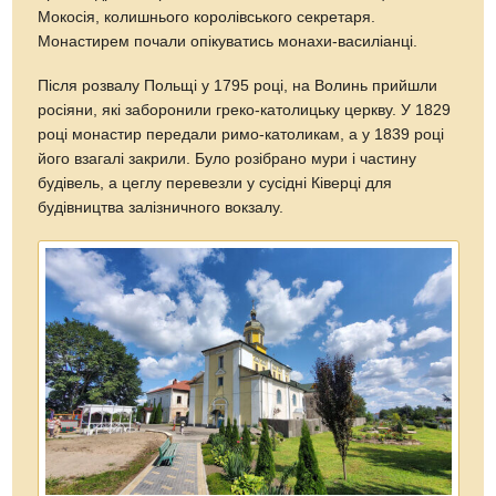
Мокосія, колишнього королівського секретаря.
Монастирем почали опікуватись монахи-василіанці.
Після розвалу Польщі у 1795 році, на Волинь прийшли
росіяни, які заборонили греко-католицьку церкву. У 1829
році монастир передали римо-католикам, а у 1839 році
його взагалі закрили. Було розібрано мури і частину
будівель, а цеглу перевезли у сусідні Ківерці для
будівництва залізничного вокзалу.