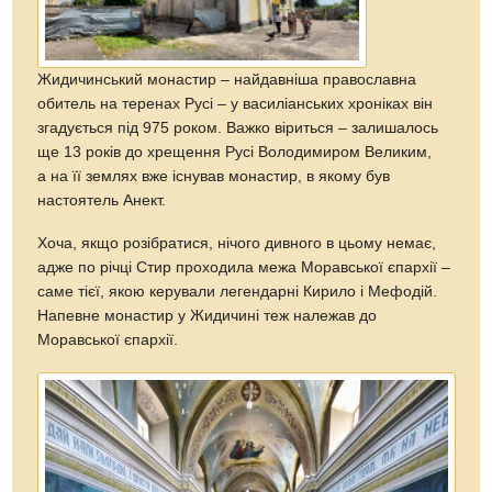
Жидичинський монастир – найдавніша православна
обитель на теренах Русі – у василіанських хроніках він
згадується під 975 роком. Важко віриться – залишалось
ще 13 років до хрещення Русі Володимиром Великим,
а на її землях вже існував монастир, в якому був
настоятель Анект.
Хоча, якщо розібратися, нічого дивного в цьому немає,
адже по річці Стир проходила межа Моравської єпархії –
саме тієї, якою керували легендарні Кирило і Мефодій.
Напевне монастир у Жидичині теж належав до
Моравської єпархії.