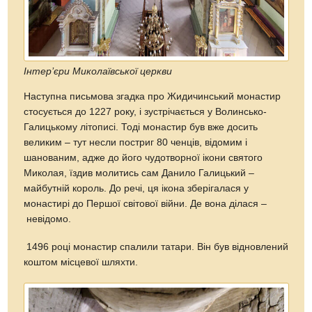
Інтер’єри Миколаївської церкви
Наступна письмова згадка про Жидичинський монастир
стосується до 1227 року, і зустрічається у Волинсько-
Галицькому літописі. Тоді монастир був вже досить
великим – тут несли постриг 80 ченців, відомим і
шанованим, адже до його чудотворної ікони святого
Миколая, їздив молитись сам Данило Галицький –
майбутній король. До речі, ця ікона зберігалася у
монастирі до Першої світової війни. Де вона ділася –
невідомо.
1496 році монастир спалили татари. Він був відновлений
коштом місцевої шляхти.