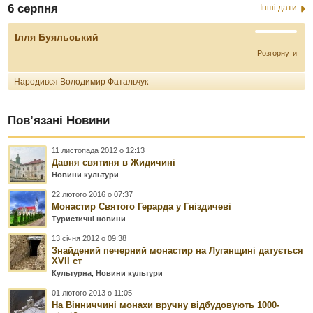
6 серпня
Інші дати
Ілля Буяльський
Розгорнути
Народився Володимир Фатальчук
Пов’язані Новини
11 листопада 2012 о 12:13
Давня святиня в Жидичині
Новини культури
22 лютого 2016 о 07:37
Монастир Святого Герарда у Гніздичеві
Туристичні новини
13 січня 2012 о 09:38
Знайдений печерний монастир на Луганщині датується
XVII ст
Культурна
,
Новини культури
01 лютого 2013 о 11:05
На Вінниччині монахи вручну відбудовують 1000-