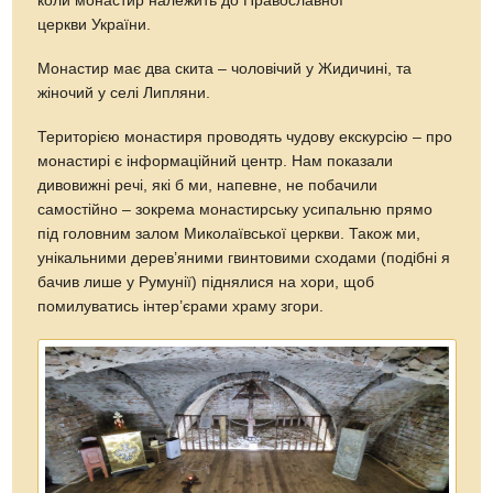
коли монастир належить до Православної
церкви України.
Монастир має два скита – чоловічий у Жидичині, та
жіночий у селі Липляни.
Територією монастиря проводять чудову екскурсію – про
монастирі є інформаційний центр. Нам показали
дивовижні речі, які б ми, напевне, не побачили
самостійно – зокрема монастирську усипальню прямо
під головним залом Миколаївської церкви. Також ми,
унікальними дерев’яними гвинтовими сходами (подібні я
бачив лише у Румунії) піднялися на хори, щоб
помилуватись інтер’єрами храму згори.