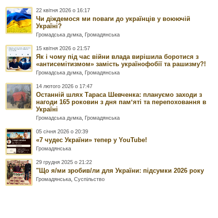
22 квітня 2026 о 16:17
Чи діждемося ми поваги до українців у воюючій
Україні?
Громадська думка
,
Громадянська
15 квітня 2026 о 21:57
Як і чому під час війни влада вирішила боротися з
«антисемітизмом» замість українофобії та рашизму?!
Громадська думка
,
Громадянська
14 лютого 2026 о 17:47
Останній шлях Тараса Шевченка: плануємо заходи з
нагоди 165 роковин з дня памʼяті та перепоховання в
Україні
Громадська думка
,
Громадянська
05 січня 2026 о 20:39
«7 чудес України» тепер у YouTube!
Громадянська
29 грудня 2025 о 21:22
"Що я/ми зробив/ли для України: підсумки 2026 року
Громадянська
,
Суспільство