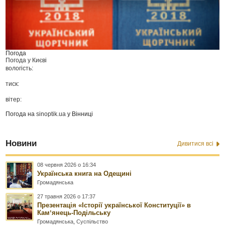
Погода
Погода у
Києві
вологість:
тиск:
вітер:
Погода на
sinoptik.ua
у Вінниці
Новини
Дивитися всі
08 червня 2026 о 16:34
Українська книга на Одещині
Громадянська
27 травня 2026 о 17:37
Презентація «Історії української Конституції» в
Камʼянець-Подільську
Громадянська
,
Суспільство