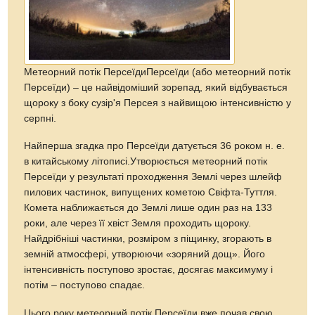
Метеорний потік ПерсеїдиПерсеїди (або метеорний потік
Персеїди) – це найвідоміший зорепад, який відбувається
щороку з боку сузір'я Персея з найвищою інтенсивністю у
серпні.
Найперша згадка про Персеїди датується 36 роком н. е.
в китайському літописі.Утворюється метеорний потік
Персеїди у результаті проходження Землі через шлейф
пилових частинок, випущених кометою Свіфта-Туттля.
Комета наближається до Землі лише один раз на 133
роки, але через її хвіст Земля проходить щороку.
Найдрібніші частинки, розміром з піщинку, згорають в
земній атмосфері, утворюючи «зоряний дощ». Його
інтенсивність поступово зростає, досягає максимуму і
потім – поступово спадає.
Цього року метеорний потік Персеїди вже почав свою