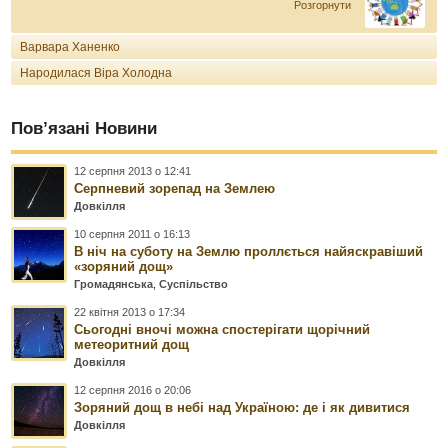
Розгорнути
Варвара Ханенко
Народилася Віра Холодна
Пов’язані Новини
12 серпня 2013 о 12:41
Серпневий зорепад на Землею
Довкілля
10 серпня 2011 о 16:13
В ніч на суботу на Землю проллється найяскравіший
«зоряний дощ»
Громадянська
,
Суспільство
22 квітня 2013 о 17:34
Сьогодні вночі можна спостерігати щорічний
метеоритний дощ
Довкілля
12 серпня 2016 о 20:06
Зоряний дощ в небі над Україною: де і як дивитися
Довкілля