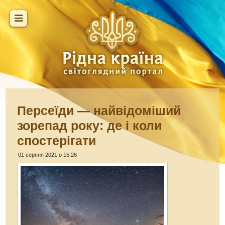
Персеїди — найвідоміший
зорепад року: де і коли
спостерігати
01 серпня 2021 о 15:26