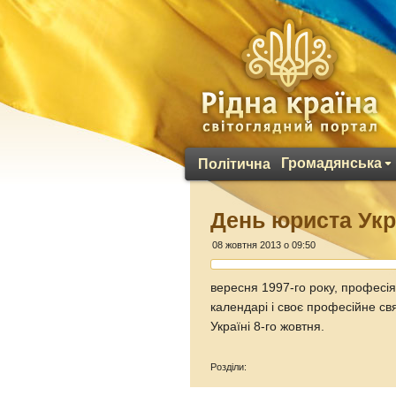
Громадянська
Політична
День юриста Укр
08 жовтня 2013 о 09:50
вересня 1997-го року, професія
календарі і своє професійне св
Україні 8-го жовтня.
Розділи: