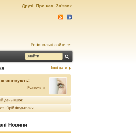
Друзі
Про нас
Зв'язок
Регіональні сайти
ня
Інші дати
ня святкують:
Розгорнути
ій день кішок
ся Юрій Федькович
ані Новини