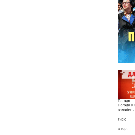
Погода
Погода у
вологість:
тиск:
вітер: