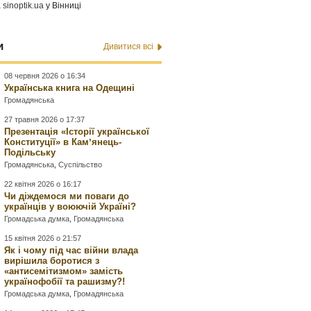
а
sinoptik.ua
у Вінниці
и
Дивитися всі
08 червня 2026 о 16:34
Українська книга на Одещині
Громадянська
27 травня 2026 о 17:37
Презентація «Історії української
Конституції» в Камʼянець-
Подільську
Громадянська
,
Суспільство
22 квітня 2026 о 16:17
Чи діждемося ми поваги до
українців у воюючій Україні?
Громадська думка
,
Громадянська
15 квітня 2026 о 21:57
Як і чому під час війни влада
вирішила боротися з
«антисемітизмом» замість
українофобії та рашизму?!
Громадська думка
,
Громадянська