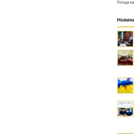
Погода н
Новин