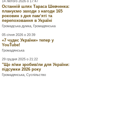
14 лютого 2026 о 17:47
Останній шлях Тараса Шевченка:
плануємо заходи з нагоди 165
роковин з дня памʼяті та
перепоховання в Україні
Громадська думка
,
Громадянська
05 січня 2026 о 20:39
«7 чудес України» тепер у
YouTube!
Громадянська
29 грудня 2025 о 21:22
"Що я/ми зробив/ли для України:
підсумки 2026 року
Громадянська
,
Суспільство