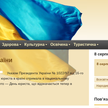
Здорова
Культурна
Освічена
Туристична
8 серп
аїни
8 серп
Указом Президента України № 1022/97 від 16-го
 юриста в країні отримала в національному
Всесвітн
ято — День юриста, що відзначається тепер в
Народив
Пов’яз