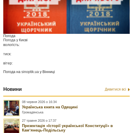
Погода
Погода у
Києві
вологість:
тиск:
вітер:
Погода на
sinoptik.ua
у Вінниці
Новини
Дивитися всі
08 червня 2026 о 16:34
Українська книга на Одещині
Громадянська
27 травня 2026 о 17:37
Презентація «Історії української Конституції» в
Камʼянець-Подільську