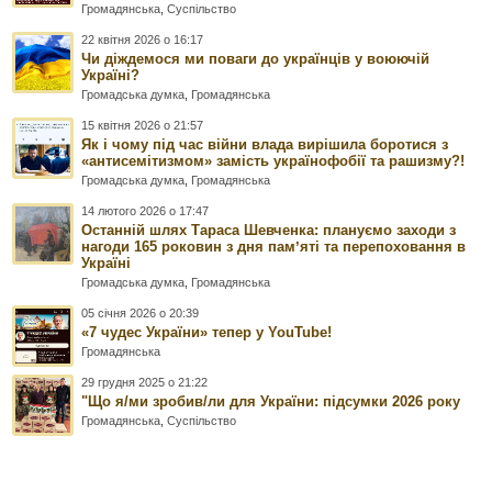
Громадянська
,
Суспільство
22 квітня 2026 о 16:17
Чи діждемося ми поваги до українців у воюючій
Україні?
Громадська думка
,
Громадянська
15 квітня 2026 о 21:57
Як і чому під час війни влада вирішила боротися з
«антисемітизмом» замість українофобії та рашизму?!
Громадська думка
,
Громадянська
14 лютого 2026 о 17:47
Останній шлях Тараса Шевченка: плануємо заходи з
нагоди 165 роковин з дня памʼяті та перепоховання в
Україні
Громадська думка
,
Громадянська
05 січня 2026 о 20:39
«7 чудес України» тепер у YouTube!
Громадянська
29 грудня 2025 о 21:22
"Що я/ми зробив/ли для України: підсумки 2026 року
Громадянська
,
Суспільство