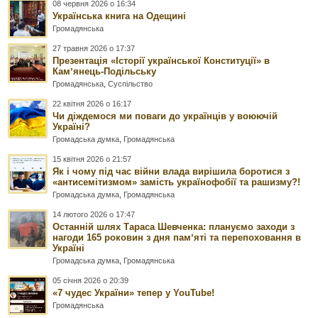
08 червня 2026 о 16:34
Українська книга на Одещині
Громадянська
27 травня 2026 о 17:37
Презентація «Історії української Конституції» в
Камʼянець-Подільську
Громадянська
,
Суспільство
22 квітня 2026 о 16:17
Чи діждемося ми поваги до українців у воюючій
Україні?
Громадська думка
,
Громадянська
15 квітня 2026 о 21:57
Як і чому під час війни влада вирішила боротися з
«антисемітизмом» замість українофобії та рашизму?!
Громадська думка
,
Громадянська
14 лютого 2026 о 17:47
Останній шлях Тараса Шевченка: плануємо заходи з
нагоди 165 роковин з дня памʼяті та перепоховання в
Україні
Громадська думка
,
Громадянська
05 січня 2026 о 20:39
«7 чудес України» тепер у YouTube!
Громадянська