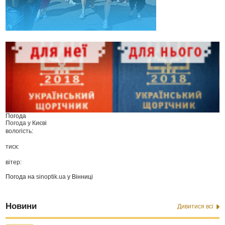
Погода
Погода у
Києві
вологість:
тиск:
вітер:
Погода на
sinoptik.ua
у Вінниці
Новини
Дивитися всі