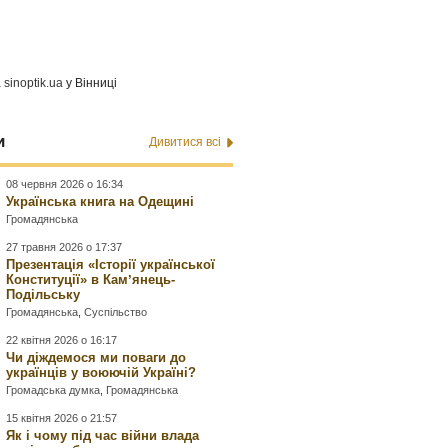
а
sinoptik.ua
у Вінниці
и
Дивитися всі
08 червня 2026 о 16:34
Українська книга на Одещині
Громадянська
27 травня 2026 о 17:37
Презентація «Історії української
Конституції» в Камʼянець-
Подільську
Громадянська
,
Суспільство
22 квітня 2026 о 16:17
Чи діждемося ми поваги до
українців у воюючій Україні?
Громадська думка
,
Громадянська
15 квітня 2026 о 21:57
Як і чому під час війни влада