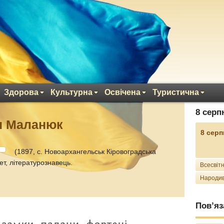
Здорова
Культурна
Освічена
Туристична
8 серп
н Маланюк
8 серп
(1897, с. Новоархангельськ Кіровоградська
ет, літературознавець.
Всесвітн
Народив
Пов’яз