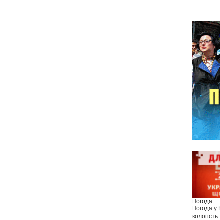
Погода
Погода у
вологість: