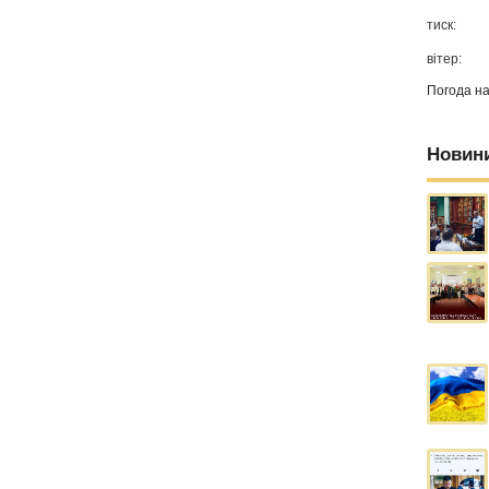
тиск:
вітер:
Погода н
Новин