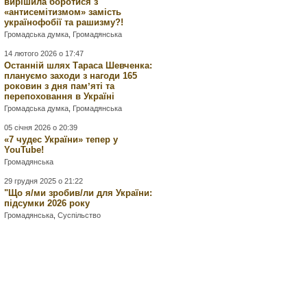
вирішила боротися з
«антисемітизмом» замість
українофобії та рашизму?!
Громадська думка
,
Громадянська
14 лютого 2026 о 17:47
Останній шлях Тараса Шевченка:
плануємо заходи з нагоди 165
роковин з дня памʼяті та
перепоховання в Україні
Громадська думка
,
Громадянська
05 січня 2026 о 20:39
«7 чудес України» тепер у
YouTube!
Громадянська
29 грудня 2025 о 21:22
"Що я/ми зробив/ли для України:
підсумки 2026 року
Громадянська
,
Суспільство