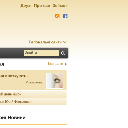
Друзі
Про нас
Зв'язок
Регіональні сайти
ня
Інші дати
ня святкують:
Розгорнути
ій день кішок
ся Юрій Федькович
ані Новини