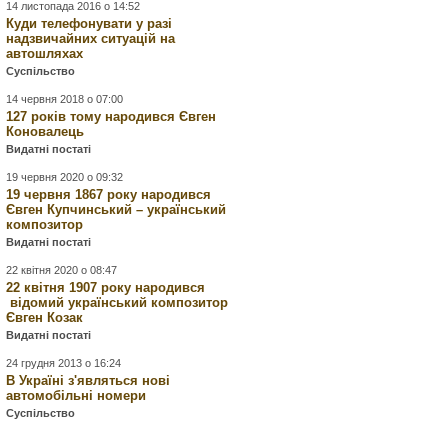
14 листопада 2016 о 14:52
Куди телефонувати у разі
надзвичайних ситуацій на
автошляхах
Суспільство
14 червня 2018 о 07:00
127 років тому народився Євген
Коновалець
Видатні постаті
19 червня 2020 о 09:32
19 червня 1867 року народився
Євген Купчинський – український
композитор
Видатні постаті
22 квітня 2020 о 08:47
22 квітня 1907 року народився
відомий український композитор
Євген Козак
Видатні постаті
24 грудня 2013 о 16:24
В Україні з'являться нові
автомобільні номери
Суспільство