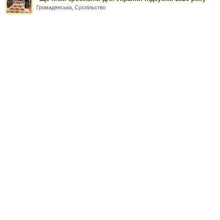
Громадянська
,
Суспільство