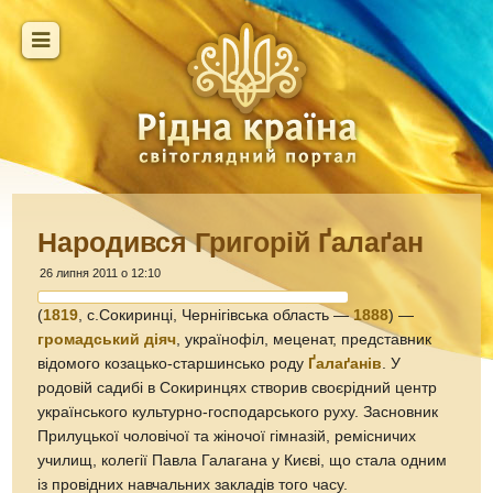
Народився Григорій Ґалаґан
26 липня 2011 о 12:10
(
1819
, с.Сокиринці, Чернігівська область —
1888
) —
громадський діяч
, українофіл, меценат, представник
відомого козацько-старшинсько роду
Ґалаґанів
. У
родовій садибі в Сокиринцях створив своєрідний центр
українського культурно-господарського руху. Засновник
Прилуцької чоловічої та жіночої гімназій, ремісничих
училищ, колегії Павла Галагана у Києві, що стала одним
із провідних навчальних закладів того часу.