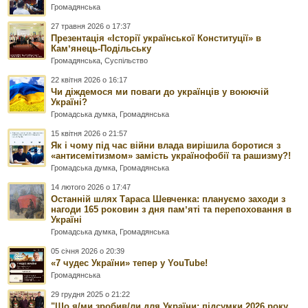
Громадянська
27 травня 2026 о 17:37
Презентація «Історії української Конституції» в
Камʼянець-Подільську
Громадянська
,
Суспільство
22 квітня 2026 о 16:17
Чи діждемося ми поваги до українців у воюючій
Україні?
Громадська думка
,
Громадянська
15 квітня 2026 о 21:57
Як і чому під час війни влада вирішила боротися з
«антисемітизмом» замість українофобії та рашизму?!
Громадська думка
,
Громадянська
14 лютого 2026 о 17:47
Останній шлях Тараса Шевченка: плануємо заходи з
нагоди 165 роковин з дня памʼяті та перепоховання в
Україні
Громадська думка
,
Громадянська
05 січня 2026 о 20:39
«7 чудес України» тепер у YouTube!
Громадянська
29 грудня 2025 о 21:22
"Що я/ми зробив/ли для України: підсумки 2026 року