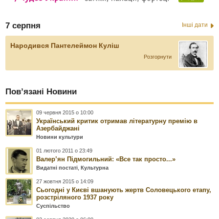
7 серпня
Інші дати
Народився Пантелеймон Куліш
Розгорнути
Пов’язані Новини
09 червня 2015 о 10:00
Український критик отримав літературну премію в
Азербайджані
Новини культури
01 лютого 2011 о 23:49
Валер’ян Підмогильний: «Все так просто...»
Видатні постаті
,
Культурна
27 жовтня 2015 о 14:09
Сьогодні у Києві вшанують жертв Соловецького етапу,
розстріляного 1937 року
Суспільство