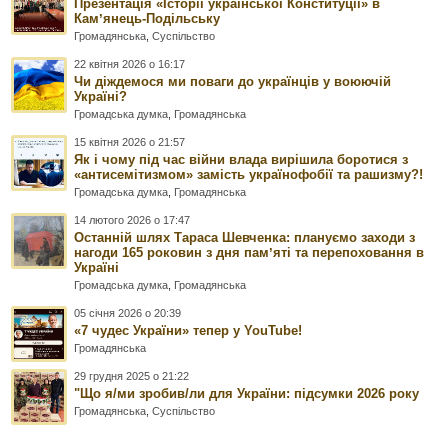
Презентація «Історії української Конституції» в
Камʼянець-Подільську
Громадянська
,
Суспільство
22 квітня 2026 о 16:17
Чи діждемося ми поваги до українців у воюючій
Україні?
Громадська думка
,
Громадянська
15 квітня 2026 о 21:57
Як і чому під час війни влада вирішила боротися з
«антисемітизмом» замість українофобії та рашизму?!
Громадська думка
,
Громадянська
14 лютого 2026 о 17:47
Останній шлях Тараса Шевченка: плануємо заходи з
нагоди 165 роковин з дня памʼяті та перепоховання в
Україні
Громадська думка
,
Громадянська
05 січня 2026 о 20:39
«7 чудес України» тепер у YouTube!
Громадянська
29 грудня 2025 о 21:22
"Що я/ми зробив/ли для України: підсумки 2026 року
Громадянська
,
Суспільство