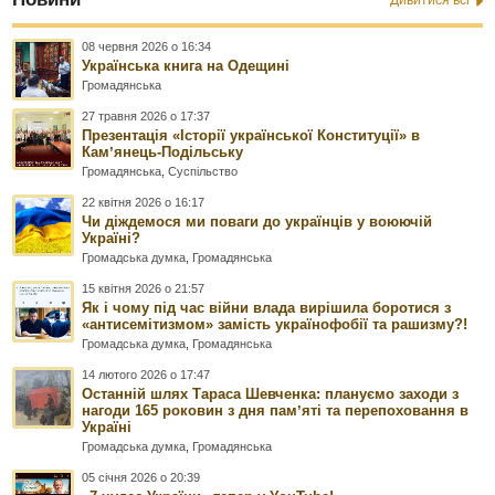
Дивитися всі
08 червня 2026 о 16:34
Українська книга на Одещині
Громадянська
27 травня 2026 о 17:37
Презентація «Історії української Конституції» в
Камʼянець-Подільську
Громадянська
,
Суспільство
22 квітня 2026 о 16:17
Чи діждемося ми поваги до українців у воюючій
Україні?
Громадська думка
,
Громадянська
15 квітня 2026 о 21:57
Як і чому під час війни влада вирішила боротися з
«антисемітизмом» замість українофобії та рашизму?!
Громадська думка
,
Громадянська
14 лютого 2026 о 17:47
Останній шлях Тараса Шевченка: плануємо заходи з
нагоди 165 роковин з дня памʼяті та перепоховання в
Україні
Громадська думка
,
Громадянська
05 січня 2026 о 20:39