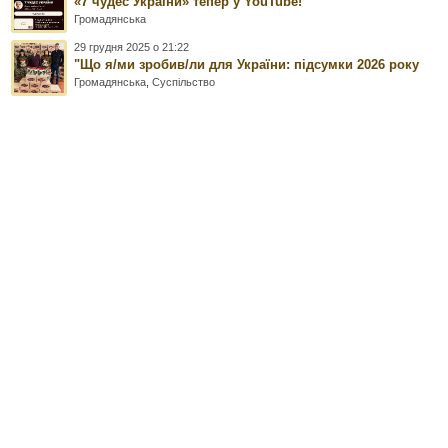
«7 чудес України» тепер у YouTube!
Громадянська
29 грудня 2025 о 21:22
"Що я/ми зробив/ли для України: підсумки 2026 року
Громадянська
,
Суспільство