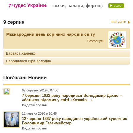
9 серпня
Інші дати
Міжнародний день корінних народів світу
Розгорнути
Варвара Ханенко
Народилася Віра Холодна
Пов’язані Новини
07 березня 2019 о 07:00
7 березня 1932 року народився Володимир Дахно –
«батько» відомих у світі «Козаків…»
Видатні постаті
12 червня 2020 о 10:48
12 червня 1887 року народився український художник
Володимир Гаґенмейстер
Видатні постаті