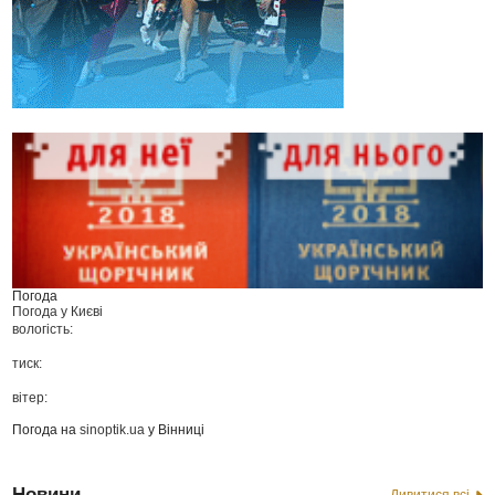
Погода
Погода у
Києві
вологість:
тиск:
вітер:
Погода на
sinoptik.ua
у Вінниці
Новини