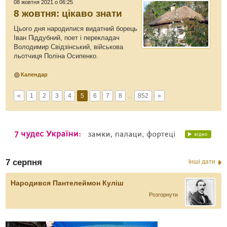
08 жовтня 2021 о 06:25
8 жовтня: цікаво знати
Цього дня народилися видатний борець
Іван Піддубний, поет і перекладач
Володимир Свідзінський, військова
льотчиця Поліна Осипенко.
Календар
«
1
2
3
4
5
6
7
8
...
852
»
7 серпня
Інші дати
Народився Пантелеймон Куліш
Розгорнути