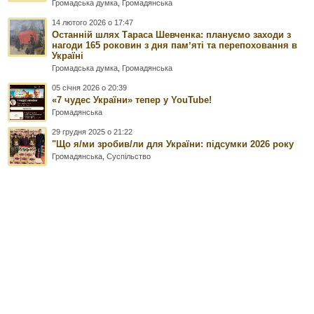
Громадська думка
,
Громадянська
14 лютого 2026 о 17:47
Останній шлях Тараса Шевченка: плануємо заходи з
нагоди 165 роковин з дня памʼяті та перепоховання в
Україні
Громадська думка
,
Громадянська
05 січня 2026 о 20:39
«7 чудес України» тепер у YouTube!
Громадянська
29 грудня 2025 о 21:22
"Що я/ми зробив/ли для України: підсумки 2026 року
Громадянська
,
Суспільство