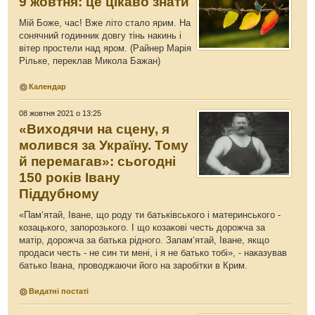
9 жовтня: це цікаво знати
Мій Боже, час! Вже літо стало ярим. На
сонячний годинник довгу тінь накинь і
вітер простели над яром. (Райнер Марія
Рільке, переклав Микола Бажан)
Календар
08 жовтня 2021 о 13:25
«Виходячи на сцену, я
молився за Україну. Тому
й перемагав»: сьогодні
150 років Івану
Піддубному
«Пам‘ятай, Іване, що роду ти батьківського і материнського -
козацького, запорозького. І що козакові честь дорожча за
матір, дорожча за батька рідного. Запам‘ятай, Іване, якщо
продаси честь - не син ти мені, і я не батько тобі», - наказував
батько Івана, проводжаючи його на заробітки в Крим.
Видатні постаті