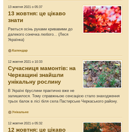
13 жовтня 2021 о 05:37
13 жовтня: це цікаво
знати
Рветься осінь руками кривавими до
далекого сонечка любого... (Леся
Українка)
Календар
12 жовтня 2021 о 10:33
Сучасниця мамонтів: на
Черкащині знайшли
унікальну рослину
В Україні бруслини практично вже не
залишилося. Тому справжньою сенсацією стало знаходження
трьох балок в лісі біля села Пастирське Черкаського району.
Унікальне
12 жовтня 2021 о 05:32
12 жовтня: це цікаво