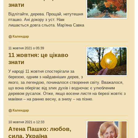
знати
Відлітайте, дерева. Прощай, нетутешня
пташко. Ані докору з уст. Нам
лишається довга сльота. Мар'яна Савка
Календар
11 жовтня 2021 о 05:39
11 жовтня: це цікаво
знати
У народі 11 жовтня спостерігали за
березою, одним з найдавніших дерев, з
якого, за легендою, починалося створення світу. Вважалося,
що вона оберігає від злих духів і водночас є улюбленим
деревом русалок. Отже, якщо восени листя на березі жовтіє з
маківки – на ранню весну, а знизу – на пізню.
Календар
10 жовтня 2021 о 12:33
Атена Пашко: любов,
сила, Україна