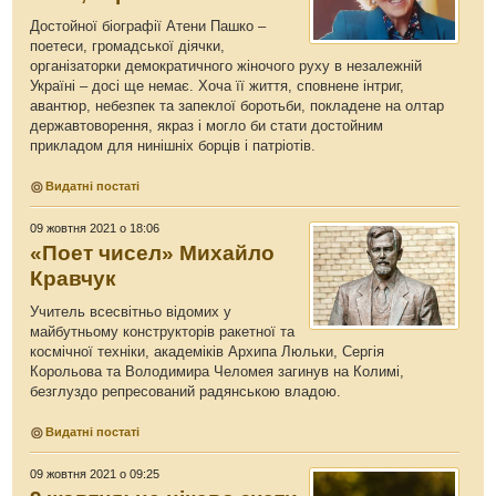
Достойної біографії Атени Пашко –
поетеси, громадської діячки,
організаторки демократичного жіночого руху в незалежній
Україні – досі ще немає. Хоча її життя, сповнене інтриг,
авантюр, небезпек та запеклої боротьби, покладене на олтар
державтоворення, якраз і могло би стати достойним
прикладом для нинішніх борців і патріотів.
Видатні постаті
09 жовтня 2021 о 18:06
«Поет чисел» Михайло
Кравчук
Учитель всесвітньо відомих у
майбутньому конструкторів ракетної та
космічної техніки, академіків Архипа Люльки, Сергія
Корольова та Володимира Челомея загинув на Колимі,
безглуздо репресований радянською владою.
Видатні постаті
09 жовтня 2021 о 09:25