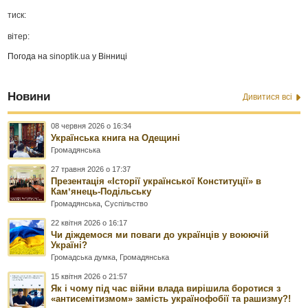
тиск:
вітер:
Погода на
sinoptik.ua
у Вінниці
Новини
Дивитися всі
08 червня 2026 о 16:34
Українська книга на Одещині
Громадянська
27 травня 2026 о 17:37
Презентація «Історії української Конституції» в
Камʼянець-Подільську
Громадянська
,
Суспільство
22 квітня 2026 о 16:17
Чи діждемося ми поваги до українців у воюючій
Україні?
Громадська думка
,
Громадянська
15 квітня 2026 о 21:57
Як і чому під час війни влада вирішила боротися з
«антисемітизмом» замість українофобії та рашизму?!