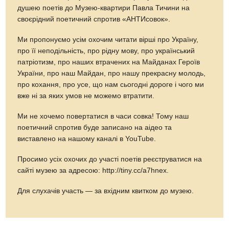
душею поетів до Музею-квартири Павла Тичини на
своєрідний поетичний спротив «АНТИсовок».
Ми пропонуємо усім охочим читати вірші про Україну,
про її неподільність, про рідну мову, про український
патріотизм, про наших втрачених на Майданах Героїв
України, про наш Майдан, про нашу прекрасну молодь,
про кохання, про усе, що нам сьогодні дороге і чого ми
вже ні за яких умов не можемо втратити.
Ми не хочемо повертатися в часи совка! Тому наш
поетичний спротив буде записано на аідео та
виставлено на нашому каналі в YouTube.
Просимо усіх охочих до участі поетів реєструватися на
сайті музею за адресою: http://tiny.cc/a7hnex.
Для слухачів участь — за вхідним квитком до музею.