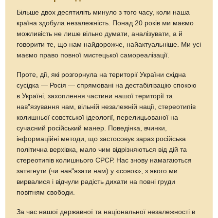
Більше двох десятиліть минуло з того часу, коли наша
країна здобула незалежність. Понад 20 років ми маємо
можливість не лише вільно думати, аналізувати, а й
говорити те, що нам найдорожче, найактуальніше. Ми усі
маємо право повної мистецької самореалізації.
Проте, дії, які розгорнула на території України східна
сусідка — Росія — спрямовані на дестабілізацію спокою
в Україні, захоплення частини нашої території та
нав"язування нам, вільній незалежній нації, стереотипів
колишньої совєтської ідеології, перелицьованої на
сучасний російський манер. Поведінка, вчинки,
інформаційні методи, що застосовує зараз російська
політична верхівка, мало чим відрізняються від дій та
стереотипів колишнього СРСР. Нас знову намагаються
затягнути (чи нав"язати нам) у «совок», з якого ми
вирвалися і відчули радість дихати на повні груди
повітням свободи.
За час нашої державної та національної незалежності в