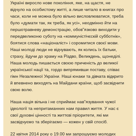
Україні виросло нове покоління, яке, на щастя, не
відчуло на особистому житті, а лише читало в книгах про
часи, коли не можна було вільно висловлюватися, треба
було «думати так, як треба, як усі», неодмінно йти на
першотравневу демонстрацію, обов"язково виходити у
передвеликоню суботу на «коммуністічєскій субботнік»,
боятися слова «націоналіст» і соромитися своєї мови.
Наші молоді люди не відчувають, як колись їх батьки,
страху, йдучи до храму на Різдво, Великдень, щонеділі.
Наша молодь пишається своєю приченість до великої
української нації та, гордо випрямивши поставу, співає
гімн Незалежної України. Наші юнаки та дівчата відкрито
й впевнено виходять на Майдани країни, щоб засвідчити
свою волю.
Наша нація вільна і не сприймає нав"язування чужої
ідеології та непритаманних нам правил життя. У нас є
свої духовні цінності та життєві пріоритети, які ми
засвідчуємо та зберігаємо — кожен у свій спосіб.
22 квітня 2014 року о 19.00 ми запрошуємо молодих