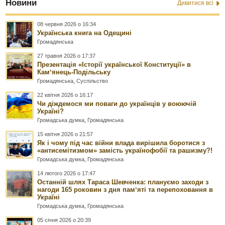
Новини
Дивитися всі
08 червня 2026 о 16:34
Українська книга на Одещині
Громадянська
27 травня 2026 о 17:37
Презентація «Історії української Конституції» в
Камʼянець-Подільську
Громадянська
,
Суспільство
22 квітня 2026 о 16:17
Чи діждемося ми поваги до українців у воюючій
Україні?
Громадська думка
,
Громадянська
15 квітня 2026 о 21:57
Як і чому під час війни влада вирішила боротися з
«антисемітизмом» замість українофобії та рашизму?!
Громадська думка
,
Громадянська
14 лютого 2026 о 17:47
Останній шлях Тараса Шевченка: плануємо заходи з
нагоди 165 роковин з дня памʼяті та перепоховання в
Україні
Громадська думка
,
Громадянська
05 січня 2026 о 20:39