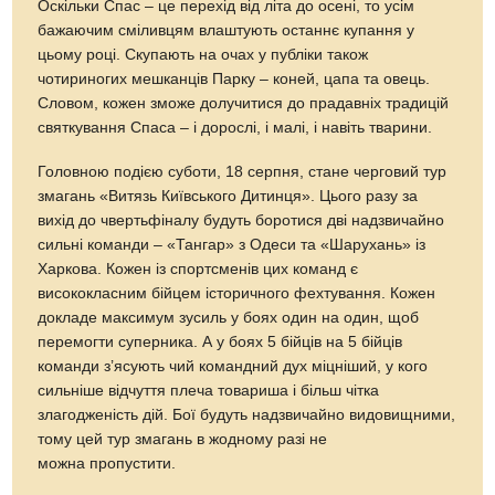
Оскільки Спас – це перехід від літа до осені, то усім
бажаючим сміливцям влаштують останнє купання у
цьому році. Скупають на очах у публіки також
чотириногих мешканців Парку – коней, цапа та овець.
Словом, кожен зможе долучитися до прадавніх традицій
святкування Спаса – і дорослі, і малі, і навіть тварини.
Головною подією суботи, 18 серпня, стане черговий тур
змагань «Витязь Київського Дитинця». Цього разу за
вихід до чвертьфіналу будуть боротися дві надзвичайно
сильні команди – «Тангар» з Одеси та «Шарухань» із
Харкова. Кожен із спортсменів цих команд є
висококласним бійцем історичного фехтування. Кожен
докладе максимум зусиль у боях один на один, щоб
перемогти суперника. А у боях 5 бійців на 5 бійців
команди з’ясують чий командний дух міцніший, у кого
сильніше відчуття плеча товариша і більш чітка
злагодженість дій. Бої будуть надзвичайно видовищними,
тому цей тур змагань в жодному разі не
можна пропустити.