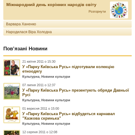
Міжнародний день корінних народів світу
Розгорнути
Варвара Ханенко
Народилася Віра Холодна
Пов’язані Новини
21 квітня 2011 о 15:30
У «Парку Київська Русь» підготували колекцію
етноодягу
Культурна
,
Новини культури
07 липня 2011 о 12:37
У «Парку Київська Русь» презентують обряди Давньої
Русі
Культурна
,
Новини культури
01 вересня 2011 о 15:00
У «Парку Київська Русь» відбудеться карнавал
”Казкова скринька”
Культурна
,
Новини культури
12 серпня 2011 о 12:08