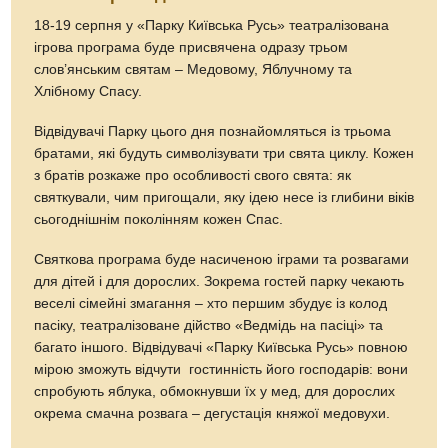
18-19 серпня у «Парку Київська Русь» театралізована
ігрова програма буде присвячена одразу трьом
слов’янським святам – Медовому, Яблучному та
Хлібному Спасу.
Відвідувачі Парку цього дня познайомляться із трьома
братами, які будуть символізувати три свята циклу. Кожен
з братів розкаже про особливості свого свята: як
святкували, чим пригощали, яку ідею несе із глибини віків
сьогоднішнім поколінням кожен Спас.
Святкова програма буде насиченою іграми та розвагами
для дітей і для дорослих. Зокрема гостей парку чекають
веселі сімейні змагання – хто першим збудує із колод
пасіку, театралізоване дійство «Ведмідь на пасіці» та
багато іншого. Відвідувачі «Парку Київська Русь» повною
мірою зможуть відчути гостинність його господарів: вони
спробують яблука, обмокнувши їх у мед, для дорослих
окрема смачна розвага – дегустація княжої медовухи.