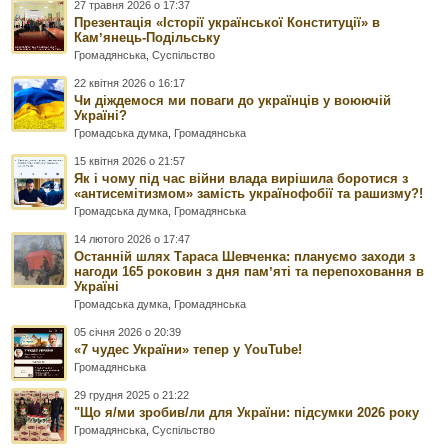
27 травня 2026 о 17:37
Презентація «Історії української Конституції» в
Камʼянець-Подільську
Громадянська
,
Суспільство
22 квітня 2026 о 16:17
Чи діждемося ми поваги до українців у воюючій
Україні?
Громадська думка
,
Громадянська
15 квітня 2026 о 21:57
Як і чому під час війни влада вирішила боротися з
«антисемітизмом» замість українофобії та рашизму?!
Громадська думка
,
Громадянська
14 лютого 2026 о 17:47
Останній шлях Тараса Шевченка: плануємо заходи з
нагоди 165 роковин з дня памʼяті та перепоховання в
Україні
Громадська думка
,
Громадянська
05 січня 2026 о 20:39
«7 чудес України» тепер у YouTube!
Громадянська
29 грудня 2025 о 21:22
"Що я/ми зробив/ли для України: підсумки 2026 року
Громадянська
,
Суспільство