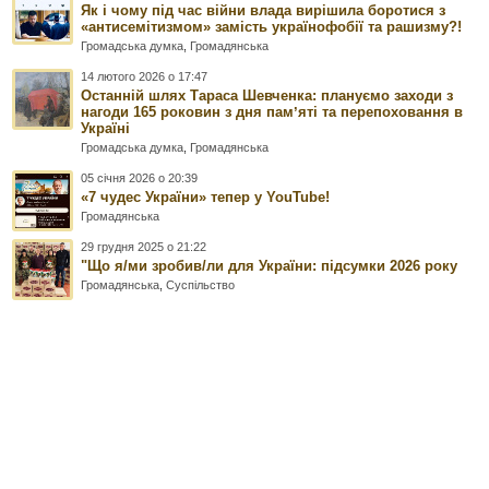
Як і чому під час війни влада вирішила боротися з
«антисемітизмом» замість українофобії та рашизму?!
Громадська думка
,
Громадянська
14 лютого 2026 о 17:47
Останній шлях Тараса Шевченка: плануємо заходи з
нагоди 165 роковин з дня памʼяті та перепоховання в
Україні
Громадська думка
,
Громадянська
05 січня 2026 о 20:39
«7 чудес України» тепер у YouTube!
Громадянська
29 грудня 2025 о 21:22
"Що я/ми зробив/ли для України: підсумки 2026 року
Громадянська
,
Суспільство