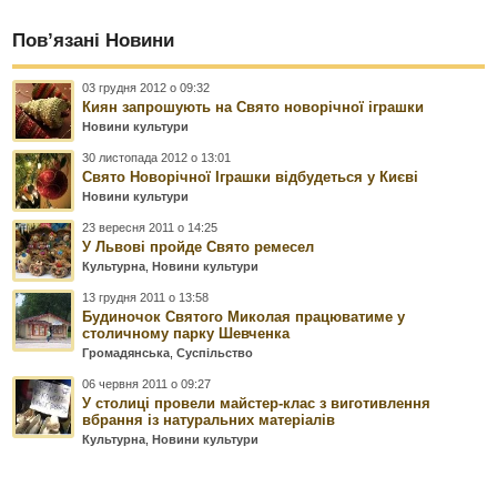
Пов’язані Новини
03 грудня 2012 о 09:32
Киян запрошують на Свято новорічної іграшки
Новини культури
30 листопада 2012 о 13:01
Свято Новорічної Іграшки відбудеться у Києві
Новини культури
23 вересня 2011 о 14:25
У Львові пройде Свято ремесел
Культурна
,
Новини культури
13 грудня 2011 о 13:58
Будиночок Святого Миколая працюватиме у
столичному парку Шевченка
Громадянська
,
Суспільство
06 червня 2011 о 09:27
У столиці провели майстер-клас з виготивлення
вбрання із натуральних матеріалів
Культурна
,
Новини культури