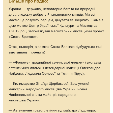
Більше про подію:
Україна — держава, неповторно багата на природні
дива, людську доброту й талановитих митців. Ми всі
маємо це розуміти серцем, цінувати та зберігати. Саме з
цією метою Центр Української Культури та Мистецтва
в 2012 році започаткував масштабний мистецький проект
«Свято Врожаю».
Отож, цьогоріч, в рамках Свята Врожаю відбудуться
такі
виставкові проекти:
— «Феномен традиційної селянської ляльки» (виставка
автентичних ляльок з легендарної колекції Олександра
Найдена, Людмили Орлової та Тетяни Пірус);
— Килимарство Зінаїди Щербакової, Заслуженої
майстрині народного мистецтва України, члена
Національної спілки майстрів народного
мистецтва України;
— Автентичне травоплетіння від майстра Ладомира;