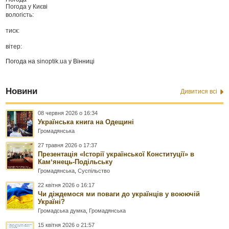
Погода у
Києві
вологість:
тиск:
вітер:
Погода на
sinoptik.ua
у Вінниці
Новини
Дивитися всі
08 червня 2026 о 16:34
Українська книга на Одещині
Громадянська
27 травня 2026 о 17:37
Презентація «Історії української Конституції» в
Камʼянець-Подільську
Громадянська
,
Суспільство
22 квітня 2026 о 16:17
Чи діждемося ми поваги до українців у воюючій
Україні?
Громадська думка
,
Громадянська
15 квітня 2026 о 21:57