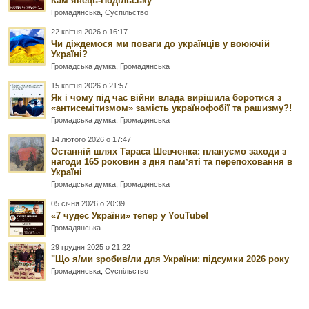
Камʼянець-Подільську
Громадянська
,
Суспільство
22 квітня 2026 о 16:17
Чи діждемося ми поваги до українців у воюючій
Україні?
Громадська думка
,
Громадянська
15 квітня 2026 о 21:57
Як і чому під час війни влада вирішила боротися з
«антисемітизмом» замість українофобії та рашизму?!
Громадська думка
,
Громадянська
14 лютого 2026 о 17:47
Останній шлях Тараса Шевченка: плануємо заходи з
нагоди 165 роковин з дня памʼяті та перепоховання в
Україні
Громадська думка
,
Громадянська
05 січня 2026 о 20:39
«7 чудес України» тепер у YouTube!
Громадянська
29 грудня 2025 о 21:22
"Що я/ми зробив/ли для України: підсумки 2026 року
Громадянська
,
Суспільство