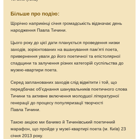
Більше про подію:
Щорічно наприкінці січня громадськість відзначає день
народження Павла Тичини.
Цього року до цієї дати планується проведення низки
заходів, зорієнтованих на вшанування пам’яті поета,
привернення уваги до його поетичної та епістолярної
спадщини та залучення різних категорій суспільства до
музею-квартири поета.
Серед запланованих заходів слід відмітити і той, що
передбачає обʹєднання шанувальників поетичного слова
Тичини та активне включення молодшої літературної
генерації до процесу популяризації творчості
Павла Тичини.
Такою акцією ми бачимо й Тичинівський поетичний
марафон, що пройде у музеї-квартирі поета (м. Київ) 23
січня 2013 року.