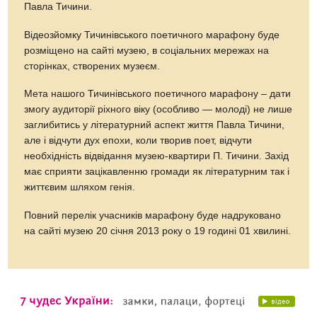
Павла Тичини.
Відеозйомку Тичинівського поетичного марафону буде
розміщено на сайті музею, в соціальних мережах на
сторінках, створених музеєм.
Мета нашого Тичинівського поетичного марафону – дати
змогу аудиторії ріхного віку (особливо — молоді) не лише
заглибитись у літературний аспект життя Павла Тичини,
але і відчути дух епохи, коли творив поет, відчути
необхідність відвідання музею-квартири П. Тичини. Захід
має сприяти зацікавленню громади як літературним так і
життєвим шляхом генія.
Повний перелік учасників марафону буде надруковано
на сайті музею 20 січня 2013 року о 19 годині 01 хвилині.