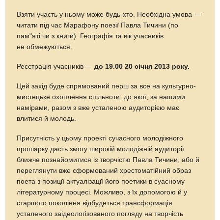
Взяти участь у ньому може будь-хто. Необхідна умова —
читати під час Марафону поезії Павла Тичини (по
пам"яті чи з книги). Географія та вік учасників
не обмежуються.
Реєстрація учасників —
до 19.00 20 січня 2013 року.
Цей захід буде спрямований перш за все на культурно-
мистецьке охоплення спільноти, до якої, за нашими
намірами, разом з вже усталеною аудиторією має
влитися й молодь.
Присутність у цьому проекті сучасного молодіжного
прошарку дасть змогу широкій молодіжній аудиторії
ближче познайомитися із творчістю Павла Тичини, або й
переглянути вже сформований хрестоматійний образ
поета з позиції актуалізації його поетики в суасному
літературному процесі. Можливо, з їх допомогою й у
старшого покоління відбудеться трансформація
усталеного заідеологізованого погляду на творчість