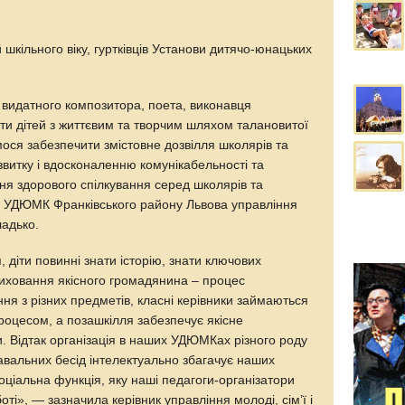
й шкільного віку, гуртківців Установи дитячо-юнацьких
видатного композитора, поета, виконавця
и дітей з життєвим та творчим шляхом талановитої
ося забезпечити змістовне дозвілля школярів та
витку і вдосконаленню комунікабельності та
ня здорового спілкування серед школярів та
р УДЮМК Франківського району Львова управління
ладько.
 діти повинні знати історію, знати ключових
 Виховання якісного громадянина – процес
я з різних предметів, класні керівники займаються
оцесом, а позашкілля забезпечує якісне
. Відтак організація в наших УДЮМКах різного роду
навальних бесід інтелектуально збагачує наших
соціальна функція, яку наші педагоги-організатори
ті», — зазначила керівник управління молоді, сім’ї і