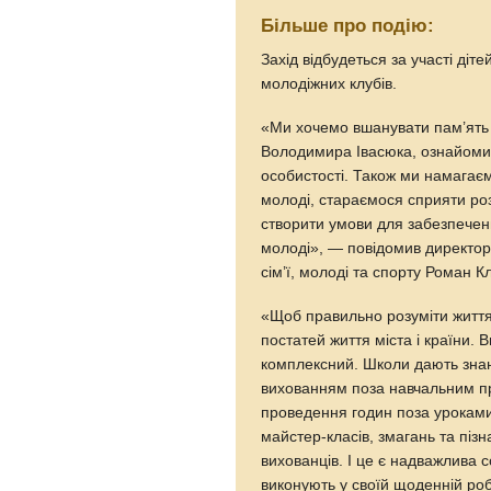
Більше про подію:
Захід відбудеться за участі діте
молодіжних клубів.
«Ми хочемо вшанувати пам’ять 
Володимира Івасюка, ознайомит
особистості. Також ми намагаєм
молоді, стараємося сприяти роз
створити умови для забезпечен
молоді», — повідомив директо
сім’ї, молоді та спорту Роман К
«Щоб правильно розуміти життя,
постатей життя міста і країни.
комплексний. Школи дають знанн
вихованням поза навчальним пр
проведення годин поза уроками
майстер-класів, змагань та піз
вихованців. І це є надважлива 
виконують у своїй щоденній робо