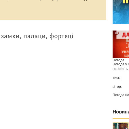
Погода
Погода у
вологість:
тиск:
вітер:
Погода н
Новин