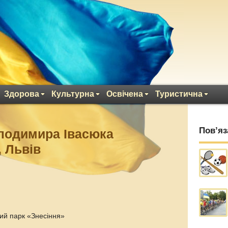
Здорова
Культурна
Освічена
Туристична
Пов’яз
олодимира Івасюка
, Львів
ий парк «Знесіння»