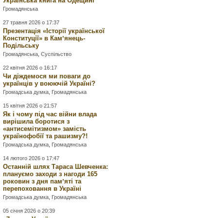
Українська книга на Одещині
Громадянська
27 травня 2026 о 17:37
Презентація «Історії української
Конституції» в Камʼянець-
Подільську
Громадянська
,
Суспільство
22 квітня 2026 о 16:17
Чи діждемося ми поваги до
українців у воюючій Україні?
Громадська думка
,
Громадянська
15 квітня 2026 о 21:57
Як і чому під час війни влада
вирішила боротися з
«антисемітизмом» замість
українофобії та рашизму?!
Громадська думка
,
Громадянська
14 лютого 2026 о 17:47
Останній шлях Тараса Шевченка:
плануємо заходи з нагоди 165
роковин з дня памʼяті та
перепоховання в Україні
Громадська думка
,
Громадянська
05 січня 2026 о 20:39