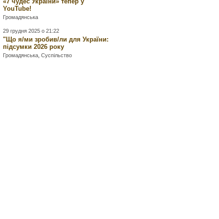
«7 чудес України» тепер у
YouTube!
Громадянська
29 грудня 2025 о 21:22
"Що я/ми зробив/ли для України:
підсумки 2026 року
Громадянська
,
Суспільство