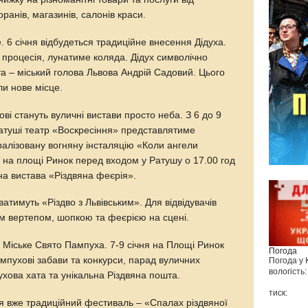
оранів, магазинів, салонів краси.
. 6 січня відбудеться традиційне внесення Дідуха.
 процесія, лунатиме коляда. Дідух символічно
а – міський голова Львова Андрій Садовий. Цього
ли нове місце.
ві стануть вуличні вистави просто неба. З 6 до 9
Ратуші театр «Воскресіння» представлятиме
тралізовану вогняну інсталяцію «Коли ангели
 на площі Ринок перед входом у Ратушу о 17.00 год
на вистава «Різдвяна феєрія».
ватимуть «Різдво з Львівським». Для відвідувачів
им вертепом, шопкою та феєрією на сцені.
 Міське Свято Пампуха. 7-9 січня на Площі Ринок
Погода
ампухові забави та конкурси, парад вуличних
Погода у
вологість:
хова хата та унікальна Різдвяна пошта.
тиск:
ься вже традиційний фестиваль – «Спалах різдвяної