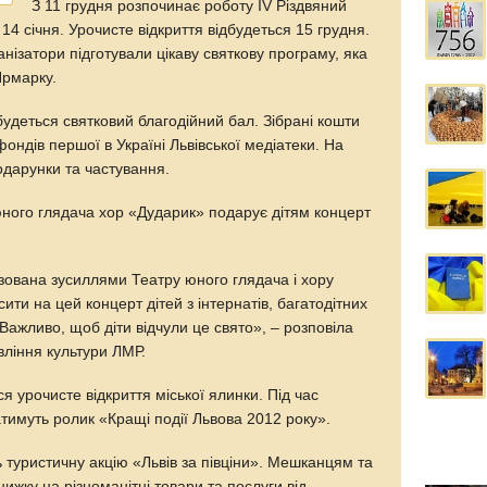
З 11 грудня розпочинає роботу IV Різдвяний
4 січня. Урочисте відкриття відбудеться 15 грудня.
ганізатори підготували цікаву святкову програму, яка
Ярмарку.
будеться святковий благодійний бал. Зібрані кошти
ндів першої в Україні Львівської медіатеки. На
подарунки та частування.
 юного глядача хор «Дударик» подарує дітям концерт
зована зусиллями Театру юного глядача і хору
ти на цей концерт дітей з інтернатів, багатодітних
Важливо, щоб діти відчули це свято», – розповіла
вління культури ЛМР.
ся урочисте відкриття міської ялинки. Під час
тимуть ролик «Кращі події Львова 2012 року».
ь туристичну акцію «Львів за півціни». Мешканцям та
ижку на різноманітні товари та послуги від