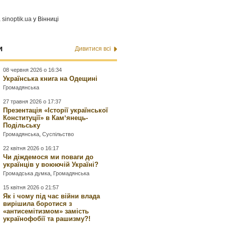
а
sinoptik.ua
у Вінниці
и
Дивитися всі
08 червня 2026 о 16:34
Українська книга на Одещині
Громадянська
27 травня 2026 о 17:37
Презентація «Історії української
Конституції» в Камʼянець-
Подільську
Громадянська
,
Суспільство
22 квітня 2026 о 16:17
Чи діждемося ми поваги до
українців у воюючій Україні?
Громадська думка
,
Громадянська
15 квітня 2026 о 21:57
Як і чому під час війни влада
вирішила боротися з
«антисемітизмом» замість
українофобії та рашизму?!