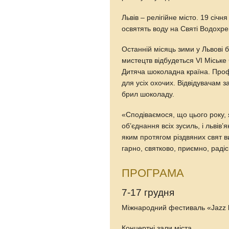
Львів – релігійне місто. 19 січ
освятять воду на Святі Водохр
Останній місяць зими у Львові 
мистецтв відбудеться VI Міськ
Дитяча шоколадна країна. Про
для усіх охочих. Відвідувачам з
брил шоколаду.
«Сподіваємося, що цього року, 
об’єднання всіх зусиль, і львів’
яким протягом різдвяних свят в
гарно, святково, приємно, раді
ПРОГРАМА
7-17 грудня
Міжнародний фестиваль «Jazz 
Концертні зали міста