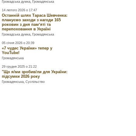
Громадська думка
,
Громадянська
14 лютого 2026 о 17:47
Останній шлях Тараса Шевченка:
плануємо заходи з нагоди 165
роковин з дня памʼяті та
перепоховання в Україні
Громадська думка
,
Громадянська
05 січня 2026 о 20:39
«7 чудес України» тепер у
YouTube!
Громадянська
29 грудня 2025 о 21:22
"Що я/ми зробив/ли для України:
підсумки 2026 року
Громадянська
,
Суспільство