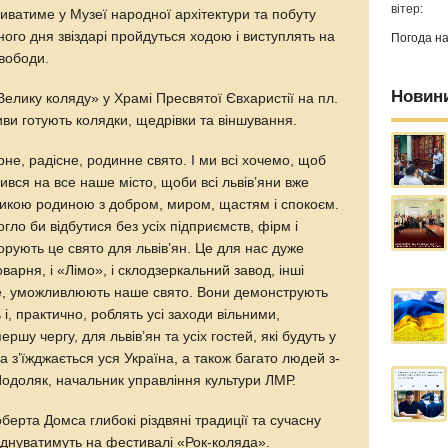
вітер:
риватиме у Музеї народної архітектури та побуту
ного дня звіздарі пройдуться ходою і виступлять на
Погода н
Свободи.
Новин
«Велику коляду» у Храмі Пресвятої Євхаристії на пл.
иви готують колядки, щедрівки та віншування.
арне, радісне, родинне свято. І ми всі хочемо, щоб
вся на все наше місто, щоби всі львів’яни вже
ликою родиною з добром, миром, щастям і спокоєм.
огло би відбутися без усіх підприємств, фірм і
орують це свято для львів’ян. Це для нас дуже
оварня, і «Лімо», і склодзеркальний завод, інші
не, уможливлюють наше свято. Вони демонструють
 і, практично, роблять усі заходи вільними,
ршу чергу, для львів’ян та усіх гостей, які будуть у
а з’їжджається уся Україна, а також багато людей з-
Подоляк, начальник управління культури ЛМР.
берта Домса глибокі різдвяні традиції та сучасну
єднуватимуть на фестивалі «Рок-коляда».