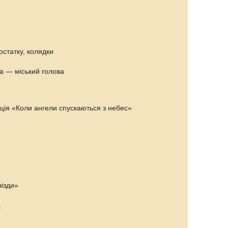
остатку, колядки
та — міський голова
яція «Коли ангели спускаються з небес»
візди»
а