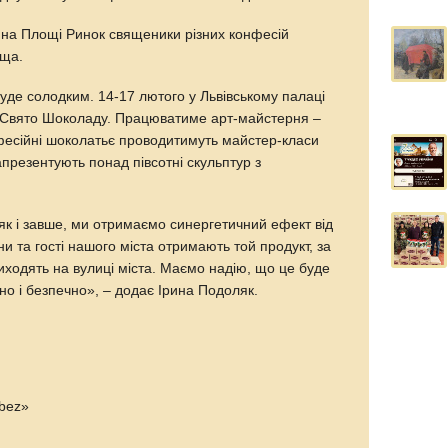
ня на Площі Ринок священики різних конфесій
еща.
буде солодким. 14-17 лютого у Львівському палаці
е Свято Шоколаду. Працюватиме арт-майстерня –
фесійні шоколатьє проводитимуть майстер-класи
апрезентують понад півсотні скульптур з
як і завше, ми отримаємо синергетичний ефект від
яни та гості нашого міста отримають той продукт, за
иходять на вулиці міста. Маємо надію, що це буде
сно і безпечно», – додає Ірина Подоляк.
bez»