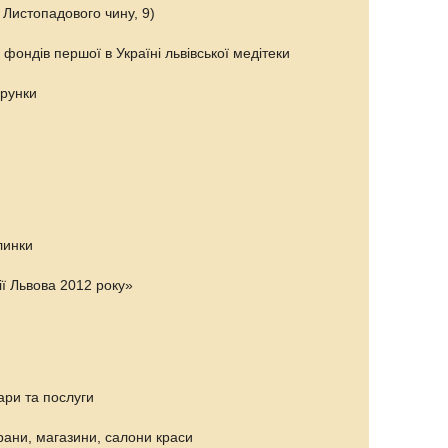
 Листопадового чину, 9)
фондів першої в Україні львівської медітеки
арунки
линки
ії Львова 2012 року»
ари та послуги
орани, магазини, салони краси