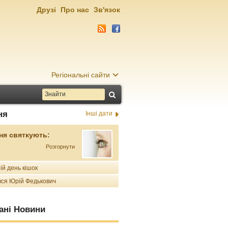
Друзі
Про нас
Зв'язок
Регіональні сайти
ня
Інші дати
ня святкують:
Розгорнути
ій день кішок
ся Юрій Федькович
ані Новини