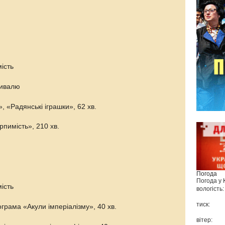
ість
тивалю
, «Радянські іграшки», 62 хв.
рпимість», 210 хв.
Погода
Погода у
ість
вологість:
тиск:
грама «Акули імперіалізму», 40 хв.
вітер: