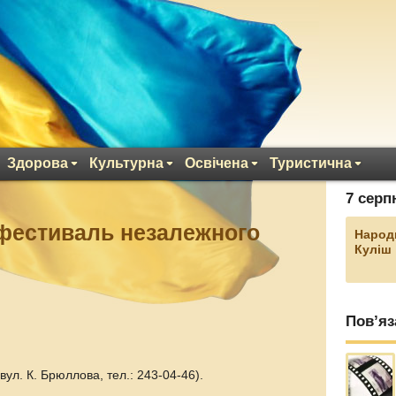
Здорова
Культурна
Освічена
Туристична
7 серп
 фестиваль незалежного
Народ
Куліш
Пов’яз
з вул. К. Брюллова, тел.: 243-04-46).