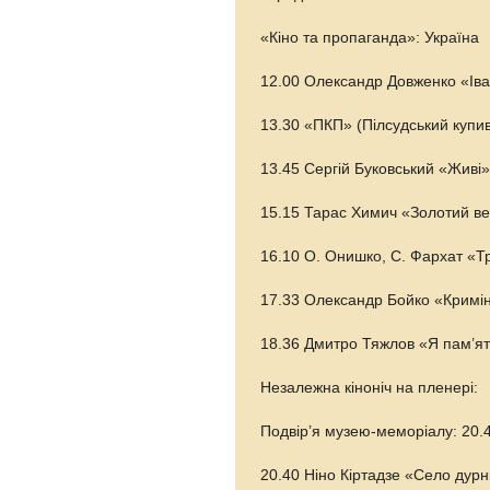
«Кіно та пропаганда»: Україна
12.00 Олександр Довженко «Іван
13.30 «ПКП» (Пілсудський купи
13.45 Сергій Буковський «Живі»,
15.15 Тарас Химич «Золотий ве
16.10 О. Онишко, С. Фархат «Тр
17.33 Олександр Бойко «Кримін
18.36 Дмитро Тяжлов «Я пам’ят
Незалежна кіноніч на пленері:
Подвір’я музею-меморіалу: 20.
20.40 Ніно Кіртадзе «Село дурні