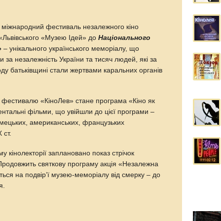
I міжнародний фестиваль незалежного кіно
 «Львівського «Музею Ідей» до
Національного
»
– унікального українського меморіалу, що
и за незалежність України та тисяч людей, які за
оду батьківщині стали жертвами каральних органів
 фестивалю «КіноЛев» стане програма «Кіно як
нтальні фільми, що увійшли до цієї програми –
німецьких, американських, французьких
 ст.
му кінолекторії заплановано показ стрічок
 Продовжить святкову програму акція «Незалежна
еться на подвір’ї музею-меморіалу від смерку – до
я.