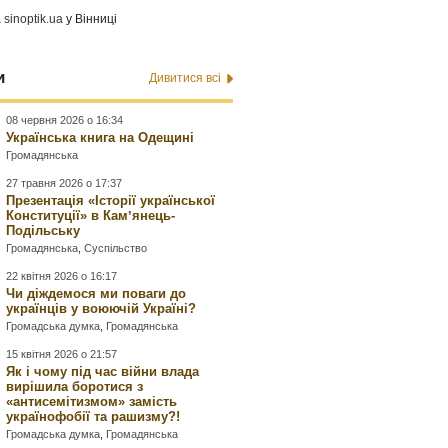
а
sinoptik.ua
у Вінниці
и
Дивитися всі
08 червня 2026 о 16:34
Українська книга на Одещині
Громадянська
27 травня 2026 о 17:37
Презентація «Історії української
Конституції» в Камʼянець-
Подільську
Громадянська
,
Суспільство
22 квітня 2026 о 16:17
Чи діждемося ми поваги до
українців у воюючій Україні?
Громадська думка
,
Громадянська
15 квітня 2026 о 21:57
Як і чому під час війни влада
вирішила боротися з
«антисемітизмом» замість
українофобії та рашизму?!
Громадська думка
,
Громадянська