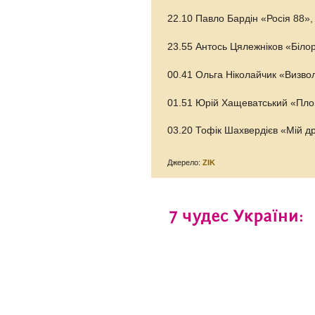
22.10 Павло Бардін «Росія 88», 
23.55 Антось Цялежніков «Білор
00.41 Ольга Ніколайчик «Визволе
01.51 Юрій Хащеватський «Пло
03.20 Тофік Шахвердієв «Мій д
Джерело:
ZIK