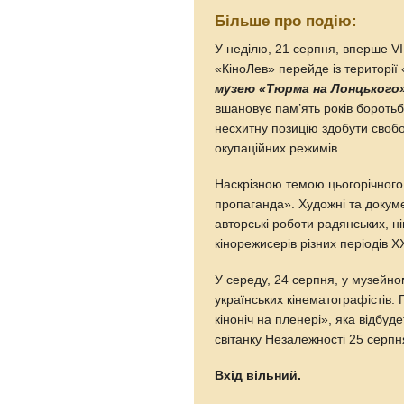
Більше про подію:
У неділю, 21 серпня, вперше V
«КіноЛев» перейде із території
музею «Тюрма на Лонцького
вшановує пам’ять років боротьб
несхитну позицію здобути своб
окупаційних режимів.
Наскрізною темою цьогорічного
пропаганда». Художні та докуме
авторські роботи радянських, 
кінорежисерів різних періодів XX
У середу, 24 серпня, у музейно
українських кінематографістів.
кіноніч на пленері», яка відбуд
світанку Незалежності 25 серпн
Вхід вільний.