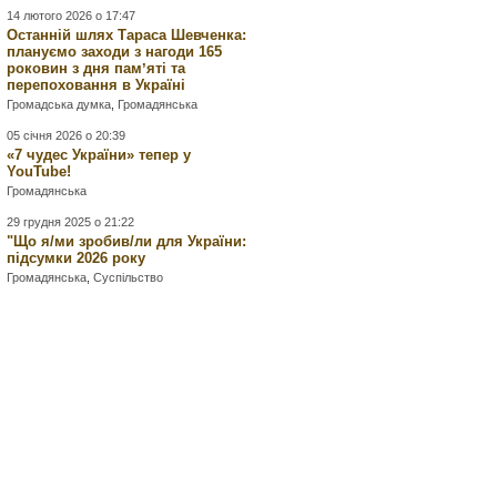
14 лютого 2026 о 17:47
Останній шлях Тараса Шевченка:
плануємо заходи з нагоди 165
роковин з дня памʼяті та
перепоховання в Україні
Громадська думка
,
Громадянська
05 січня 2026 о 20:39
«7 чудес України» тепер у
YouTube!
Громадянська
29 грудня 2025 о 21:22
"Що я/ми зробив/ли для України:
підсумки 2026 року
Громадянська
,
Суспільство