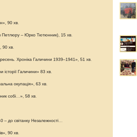
», 90 хв.
в Петлюру – Юрко Тютюнник), 15 хв.
 90 хв.
ресень. Хроніка Галичини 1939–1941», 51 хв.
и історії Галичини» 83 хв.
альна окупація», 63 хв.
ник собі…», 58 хв.
40 – до світанку Незалежності…
в», 90 хв.