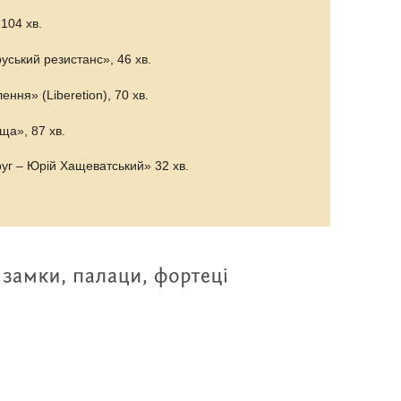
104 хв.
уський резистанс», 46 хв.
ння» (Liberetion), 70 хв.
ща», 87 хв.
руг – Юрій Хащеватський» 32 хв.