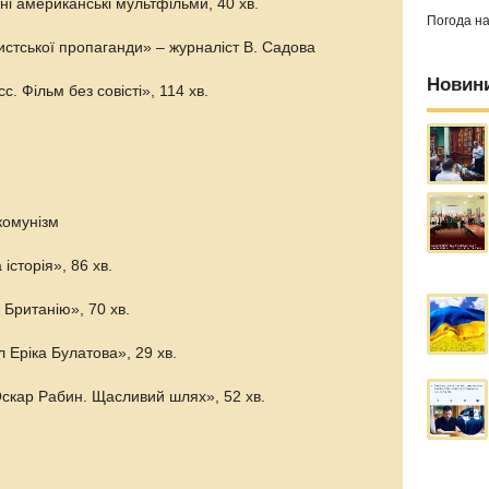
ні американські мультфільми, 40 хв.
Погода н
истської пропаганди» – журналіст В. Садова
Новин
. Фільм без совісті», 114 хв.
комунізм
історія», 86 хв.
 Британію», 70 хв.
 Еріка Булатова», 29 хв.
Оскар Рабин. Щасливий шлях», 52 хв.