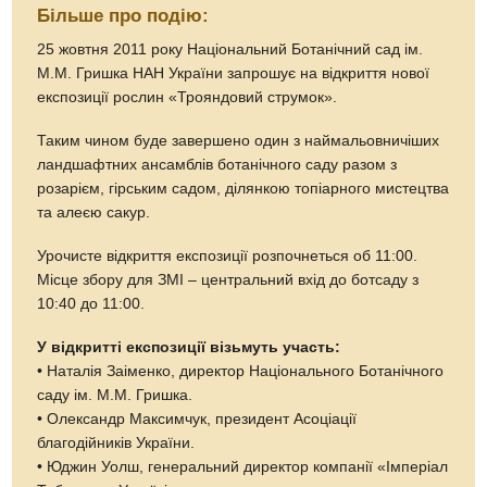
Більше про подію:
25 жовтня 2011 року Національний Ботанічний сад ім.
М.М. Гришка НАН України запрошує на відкриття нової
експозиції рослин «Трояндовий струмок».
Таким чином буде завершено один з наймальовничіших
ландшафтних ансамблів ботанічного саду разом з
розарієм, гірським садом, ділянкою топіарного мистецтва
та алеєю сакур.
Урочисте відкриття експозиції розпочнеться об 11:00.
Місце збору для ЗМІ – центральний вхід до ботсаду з
10:40 до 11:00.
У відкритті експозиції візьмуть участь:
• Наталія Заіменко, директор Національного Ботанічного
саду ім. М.М. Гришка.
• Олександр Максимчук, президент Асоціації
благодійників України.
• Юджин Уолш, генеральний директор компанії «Імперіал