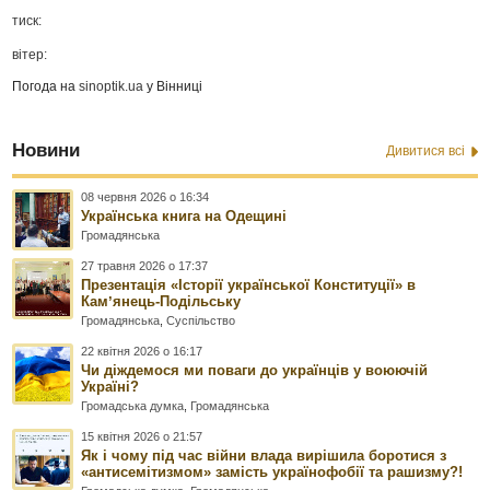
тиск:
вітер:
Погода на
sinoptik.ua
у Вінниці
Новини
Дивитися всі
08 червня 2026 о 16:34
Українська книга на Одещині
Громадянська
27 травня 2026 о 17:37
Презентація «Історії української Конституції» в
Камʼянець-Подільську
Громадянська
,
Суспільство
22 квітня 2026 о 16:17
Чи діждемося ми поваги до українців у воюючій
Україні?
Громадська думка
,
Громадянська
15 квітня 2026 о 21:57
Як і чому під час війни влада вирішила боротися з
«антисемітизмом» замість українофобії та рашизму?!