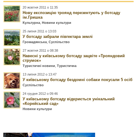
20 жовтня 2011 о 11:35
Нову експозицію троянд перезентують у ботсаду
ім.Гришка
Культурна
,
Новини культури
25 липня 2011 о 13:03
У ботсаду забрали півгектара землі
Громадянська
,
Суспільство
27 жовтня 2011 о 08:38
Навесні у київському ботсаду зацвіте «Трояндовий
струмок»
Туристичні новини
,
Туристична
13 липня 2012 о 13:47
У київському ботсаду бездомні собаки покусали 5 осіб
Суспільство
24 грудня 2012 о 09:46
У київському ботсаду відкриється унікальний
«Корейський сад»
Новини культури