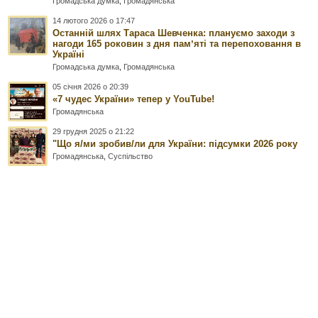
Громадська думка
,
Громадянська
14 лютого 2026 о 17:47
Останній шлях Тараса Шевченка: плануємо заходи з
нагоди 165 роковин з дня памʼяті та перепоховання в
Україні
Громадська думка
,
Громадянська
05 січня 2026 о 20:39
«7 чудес України» тепер у YouTube!
Громадянська
29 грудня 2025 о 21:22
"Що я/ми зробив/ли для України: підсумки 2026 року
Громадянська
,
Суспільство