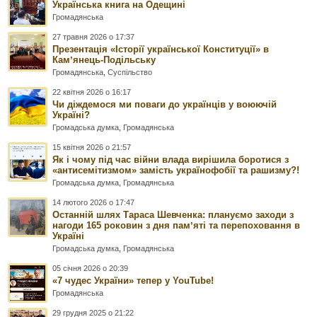
Українська книга на Одещині
Громадянська
27 травня 2026 о 17:37
Презентація «Історії української Конституції» в
Камʼянець-Подільську
Громадянська
,
Суспільство
22 квітня 2026 о 16:17
Чи діждемося ми поваги до українців у воюючій
Україні?
Громадська думка
,
Громадянська
15 квітня 2026 о 21:57
Як і чому під час війни влада вирішила боротися з
«антисемітизмом» замість українофобії та рашизму?!
Громадська думка
,
Громадянська
14 лютого 2026 о 17:47
Останній шлях Тараса Шевченка: плануємо заходи з
нагоди 165 роковин з дня памʼяті та перепоховання в
Україні
Громадська думка
,
Громадянська
05 січня 2026 о 20:39
«7 чудес України» тепер у YouTube!
Громадянська
29 грудня 2025 о 21:22