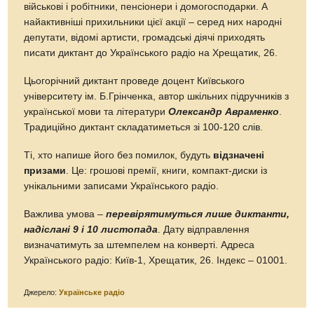
військові і робітники, пенсіонери і домогосподарки. А
найактивніші прихильники цієї акції – серед них народні
депутати, відомі артисти, громадські діячі приходять
писати диктант до Українського радіо на Хрещатик, 26.
Цьогорічний диктант проведе доцент Київського
університету ім. Б.Грінченка, автор шкільних підручників з
української мови та літератури
Олександр Авраменко
.
Традиційно диктант складатиметься зі 100-120 слів.
Ті, хто напише його без помилок, будуть
відзначені
призами
. Це: грошові премії, книги, компакт-диски із
унікальними записами Українського радіо.
Важлива умова –
перевірятимуться лише диктанти,
надіслані 9 і 10 листопада
. Дату відправлення
визначатимуть за штемпелем на конверті. Адреса
Українського радіо: Київ-1, Хрещатик, 26. Індекс – 01001.
Джерело:
Українське радіо