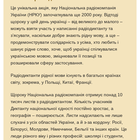
Це унікальна акція, яку Національна радіокомпанія
України (НРКУ) започаткувала ще 2000 року. Відтоді
щороку у цей день українці – від великого до малого –
можуть взяти участь у написанні радіодиктанту та
з’ясувати, наскільки добре знають рідну мову, а ще –
продемонструвати солідарність з усіма, хто любить і
шанує рідне слово, хоче, щоб українці спілкувалися
українською мовою, зміцнювали її позиції та
розширювали сферу застосування.
Радіодиктанти рідної мови існують в багатьох країнах
світу, зокрема, у Польщі, Китаї, Франції.
Щороку Національна радіокомпанія отримує понад 10
тисяч листів з радіодиктантом. Кількість учасників
Диктанту національної єдності постійно зростає, а
географія – поширюється. Листи надсилають не лише
слухачі з усіх областей України, а й з-за кордону: Росії,
Білорусі, Молдови, Німеччини, Бельгії та інших країн. Це
люди різного віку і різних професій: школярі і студенти,