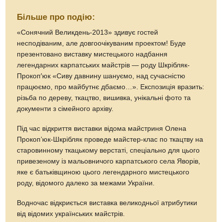
Більше про подію:
«Сонячний Великдень-2013» здивує гостей
несподіваним, але довгоочікуваним проектом! Буде
презентовано виставку мистецького надбання
легендарних карпатських майстрів — роду Шкрібляк-
Прокоп′юк «Сиву давнину шануємо, над сучасністю
працюємо, про майбутнє дбаємо…». Експозиція вразить:
різьба по дереву, ткацтво, вишивка, унікальні фото та
документи з сімейного архіву.
Під час відкриття виставки відома майстриня Олена
Прокоп’юк-Шкрібляк проведе майстер-клас по ткацтву на
старовинному ткацькому верстаті, спеціально для цього
привезеному із мальовничого карпатського села Яворів,
яке є батьківщиною цього легендарного мистецького
роду, відомого далеко за межами України.
Водночас відкриється виставка великодньої атрибутики
від відомих українських майстрів.