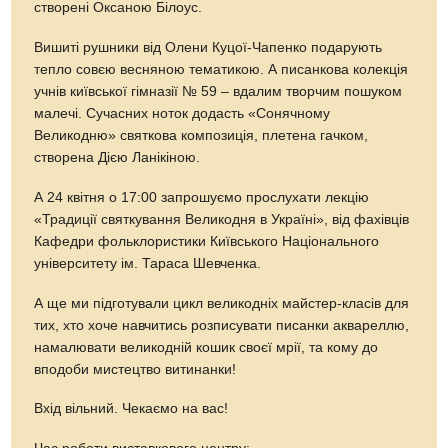
створені Оксаною Білоус.
Вишиті рушники від Олени Куцої-Чапенко подарують
тепло совєю весняною тематикою. А писанкова колекція
учнів київської гімназії № 59 – вдалим творчим пошуком
малечі. Сучасних ноток додасть «Сонячному
Великодню» святкова композиція, плетена гачком,
створена Дією Ланікіною.
А 24 квітня о 17:00 запрошуємо прослухати лекцію
«Традиції святкування Великодня в Україні», від фахівців
Кафедри фольклористики Київського Національного
університету ім. Тараса Шевченка.
А ще ми підготували цикл великодніх майстер-класів для
тих, хто хоче навчитись розписувати писанки аквареллю,
намалювати великодній кошик своєї мрії, та кому до
вподоби мистецтво витинанки!
Вхід вільний. Чекаємо на вас!