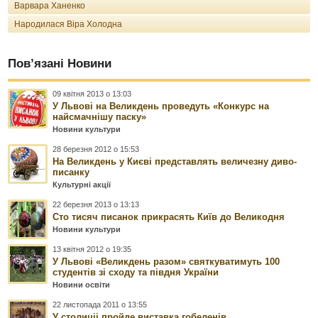
Варвара Ханенко
Народилася Віра Холодна
Пов’язані Новини
09 квітня 2013 о 13:03
У Львові на Великдень проведуть «Конкурс на
найсмачнішу паску»
Новини культури
28 березня 2012 о 15:53
На Великдень у Києві представлять величезну диво-
писанку
Культурні акції
22 березня 2013 о 13:13
Сто тисяч писанок прикрасять Київ до Великодня
Новини культури
13 квітня 2012 о 19:35
У Львові «Великдень разом» святкуватимуть 100
студентів зі cходу та півдня України
Новини освіти
22 листопада 2011 о 13:55
У столиціі пройде виставка гобеленів