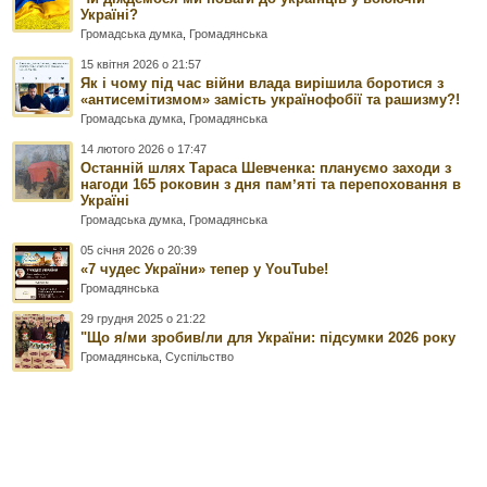
Україні?
Громадська думка
,
Громадянська
15 квітня 2026 о 21:57
Як і чому під час війни влада вирішила боротися з
«антисемітизмом» замість українофобії та рашизму?!
Громадська думка
,
Громадянська
14 лютого 2026 о 17:47
Останній шлях Тараса Шевченка: плануємо заходи з
нагоди 165 роковин з дня памʼяті та перепоховання в
Україні
Громадська думка
,
Громадянська
05 січня 2026 о 20:39
«7 чудес України» тепер у YouTube!
Громадянська
29 грудня 2025 о 21:22
"Що я/ми зробив/ли для України: підсумки 2026 року
Громадянська
,
Суспільство