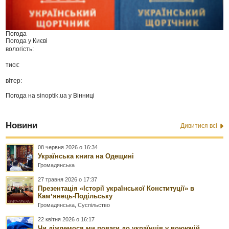
Погода
Погода у
Києві
вологість:
тиск:
вітер:
Погода на
sinoptik.ua
у Вінниці
Новини
Дивитися всі
08 червня 2026 о 16:34
Українська книга на Одещині
Громадянська
27 травня 2026 о 17:37
Презентація «Історії української Конституції» в
Камʼянець-Подільську
Громадянська
,
Суспільство
22 квітня 2026 о 16:17
Чи діждемося ми поваги до українців у воюючій