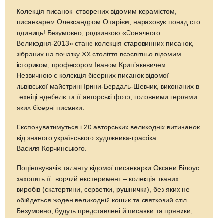
Колекція писанок, створених відомим керамістом,
писанкарем Олександром Опарієм, нараховує понад сто
одиниць! Безумовно, родзинкою «Сонячного
Великодня-2013» стане колекція старовинних писанок,
зібраних на початку ХХ століття всесвітньо відомим
істориком, професором Іваном Крип’якевичем.
Незвичною є колекція бісерних писанок відомої
львівської майстрині Ірини-Бердаль-Шевчик, виконаних в
техніці ндебелє та її авторські фото, головними героями
яких бісерні писанки.
Експонуватимуться і 20 авторських великодніх витинанок
від знаного українського художника-графіка
Василя Корчинського.
Поціновувачів таланту відомої писанкарки Оксани Білоус
захопить її творчий експеримент – колекція тканих
виробів (скатертини, серветки, рушнички), без яких не
обійдеться жоден великодній кошик та святковий стіл.
Безумовно, будуть представлені й писанки та пряники,