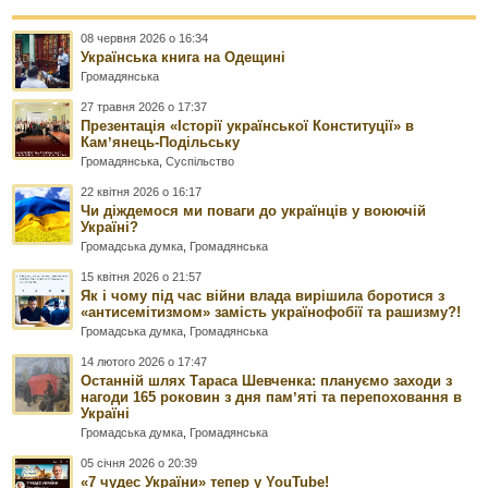
08 червня 2026 о 16:34
Українська книга на Одещині
Громадянська
27 травня 2026 о 17:37
Презентація «Історії української Конституції» в
Камʼянець-Подільську
Громадянська
,
Суспільство
22 квітня 2026 о 16:17
Чи діждемося ми поваги до українців у воюючій
Україні?
Громадська думка
,
Громадянська
15 квітня 2026 о 21:57
Як і чому під час війни влада вирішила боротися з
«антисемітизмом» замість українофобії та рашизму?!
Громадська думка
,
Громадянська
14 лютого 2026 о 17:47
Останній шлях Тараса Шевченка: плануємо заходи з
нагоди 165 роковин з дня памʼяті та перепоховання в
Україні
Громадська думка
,
Громадянська
05 січня 2026 о 20:39
«7 чудес України» тепер у YouTube!