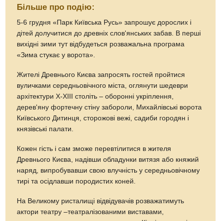
Більше про подію:
5-6 грудня «Парк Київська Русь» запрошує дорослих і
дітей долучитися до древніх слов'янських забав. В перші
вихідні зими тут відбудеться розважальна програма
«Зима стукає у ворота».
Жителі Древнього Києва запросять гостей пройтися
вуличками середньовічного міста, оглянути шедеври
архітектури Х-XIII століть – оборонні укріплення,
дерев'яну фортечну стіну забороли, Михайлівські ворота
Київського Дитинця, сторожові вежі, садиби городян і
князівські палати.
Кожен гість і сам зможе перевтілитися в жителя
Древнього Києва, надівши обладунки витязя або княжий
наряд, випробувавши свою влучність у середньовічному
тирі та осідлавши породистих коней.
На Великому ристалищі відвідувачів розважатимуть
актори театру –театралізованими виставами,