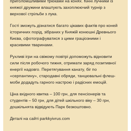
приголомшливими трюками на конях. Кінні лучники із
княжої дружини влаштують захоплюючий турнір з
верхової стрільби з лука.
Гості зможуть дізнатися багато цікавих фактів про коней
історичних порід, зібраних у Княжій конюшні Древнього
Києва, сфотографуватися з цими граціозними і
красивими тваринами.
Рухливі ігри на свіжому повітрі допоможуть відновити
сили після робочого тижня, отримати заряд позитивної
енергії надовго. Перетягування канату, біг по
«серпантину», стародавні обряди, танцювальні флеш-
моби додадуть гарного настрою і радісних емоцій.
Ціна вхідного квитка – 100 грн, для пенсіонерів та
студентів – 50 грн, для дітей шкільного віку – 30 грн,
дошкільнята відвідують Парк безкоштовно.
Деталі на сайті parkkyivrus.com