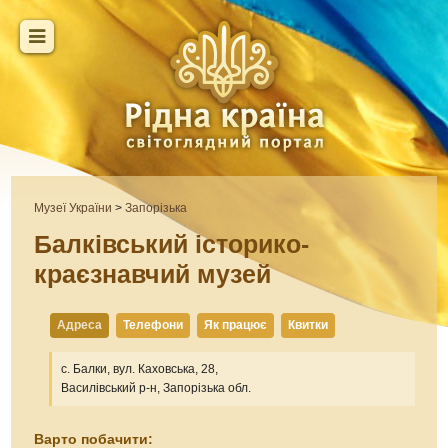
Музеї України
>
Запорізька
Балківський історико-
краєзнавчий музей
Адреса
Телефони
Як працює
Квитки
с. Балки, вул. Каховська, 28,
Василівський р-н, Запорізька обл.
Варто побачити: