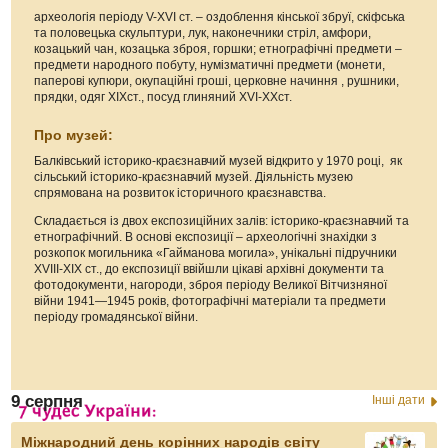
археологія періоду V-XVI ст. – оздоблення кінської збруї, скіфська
та половецька скульптури, лук, наконечники стріл, амфори,
козацький чан, козацька зброя, горшки; етнографічні предмети –
предмети народного побуту, нумізматичні предмети (монети,
паперові купюри, окупаційні гроші, церковне начиння , рушники,
прядки, одяг XIXст., посуд глиняний XVI-XXст.
Про музей:
Балківський історико-краєзнавчий музей відкрито у 1970 році, як
сільський історико-краєзнавчий музей. Діяльність музею
спрямована на розвиток історичного краєзнавства.
Складається із двох експозиційних залів: історико-краєзнавчий та
етнографічний. В основі експозиції – археологічні знахідки з
розкопок могильника «Гайманова могила», унікальні підручники
XVIII-XIX ст., до експозиції ввійшли цікаві архівні документи та
фотодокументи, нагороди, зброя періоду Великої Вітчизняної
війни 1941—1945 років, фотографічні матеріали та предмети
періоду громадянської війни.
9 серпня
Інші дати
Міжнародний день корінних народів світу