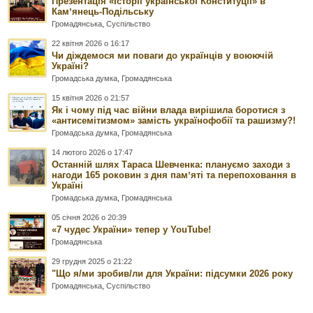
Презентація «Історії української Конституції» в
Камʼянець-Подільську
Громадянська
,
Суспільство
22 квітня 2026 о 16:17
Чи діждемося ми поваги до українців у воюючій
Україні?
Громадська думка
,
Громадянська
15 квітня 2026 о 21:57
Як і чому під час війни влада вирішила боротися з
«антисемітизмом» замість українофобії та рашизму?!
Громадська думка
,
Громадянська
14 лютого 2026 о 17:47
Останній шлях Тараса Шевченка: плануємо заходи з
нагоди 165 роковин з дня памʼяті та перепоховання в
Україні
Громадська думка
,
Громадянська
05 січня 2026 о 20:39
«7 чудес України» тепер у YouTube!
Громадянська
29 грудня 2025 о 21:22
"Що я/ми зробив/ли для України: підсумки 2026 року
Громадянська
,
Суспільство