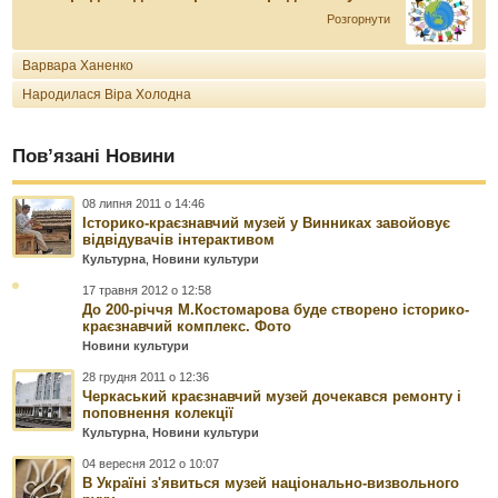
Розгорнути
Варвара Ханенко
Народилася Віра Холодна
Пов’язані Новини
08 липня 2011 о 14:46
Історико-краєзнавчий музей у Винниках завойовує
відвідувачів інтерактивом
Культурна
,
Новини культури
17 травня 2012 о 12:58
До 200-річчя М.Костомарова буде створено історико-
краєзнавчий комплекс. Фото
Новини культури
28 грудня 2011 о 12:36
Черкаський краєзнавчий музей дочекався ремонту і
поповнення колекції
Культурна
,
Новини культури
04 вересня 2012 о 10:07
В Україні з'явиться музей національно-визвольного