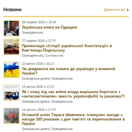
Новини
Дивитися всі
08 червня 2026 о 16:34
Українська книга на Одещині
Громадянська
27 травня 2026 о 17:37
Презентація «Історії української Конституції» в
Камʼянець-Подільську
Громадянська
,
Суспільство
22 квітня 2026 о 16:17
Чи діждемося ми поваги до українців у воюючій
Україні?
Громадська думка
,
Громадянська
15 квітня 2026 о 21:57
Як і чому під час війни влада вирішила боротися з
«антисемітизмом» замість українофобії та рашизму?!
Громадська думка
,
Громадянська
14 лютого 2026 о 17:47
Останній шлях Тараса Шевченка: плануємо заходи з
нагоди 165 роковин з дня памʼяті та перепоховання в
Україні
Громадська думка
,
Громадянська