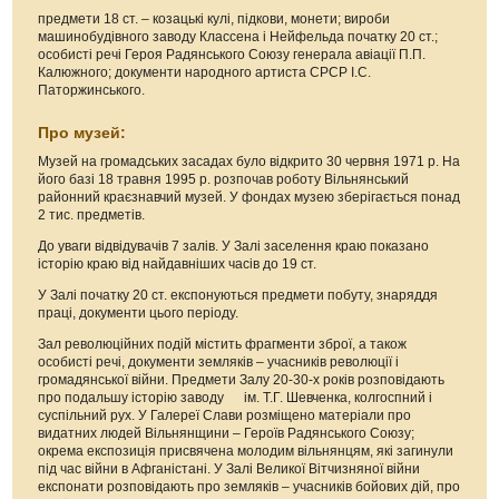
предмети 18 ст. – козацькі кулі, підкови, монети; вироби
машинобудівного заводу Классена і Нейфельда початку 20 ст.;
особисті речі Героя Радянського Союзу генерала авіації П.П.
Калюжного; документи народного артиста СРСР І.С.
Паторжинського.
Про музей:
Музей на громадських засадах було відкрито 30 червня 1971 р. На
його базі 18 травня 1995 р. розпочав роботу Вільнянський
районний краєзнавчий музей. У фондах музею зберігається понад
2 тис. предметів.
До уваги відвідувачів 7 залів. У Залі заселення краю показано
історію краю від найдавніших часів до 19 ст.
У Залі початку 20 ст. експонуються предмети побуту, знаряддя
праці, документи цього періоду.
Зал революційних подій містить фрагменти зброї, а також
особисті речі, документи земляків – учасників революції і
громадянської війни. Предмети Залу 20-30-х років розповідають
про подальшу історію заводу ім. Т.Г. Шевченка, колгоспний і
суспільний рух. У Галереї Слави розміщено матеріали про
видатних людей Вільнянщини – Героїв Радянського Союзу;
окрема експозиція присвячена молодим вільнянцям, які загинули
під час війни в Афганістані. У Залі Великої Вітчизняної війни
експонати розповідають про земляків – учасників бойових дій, про