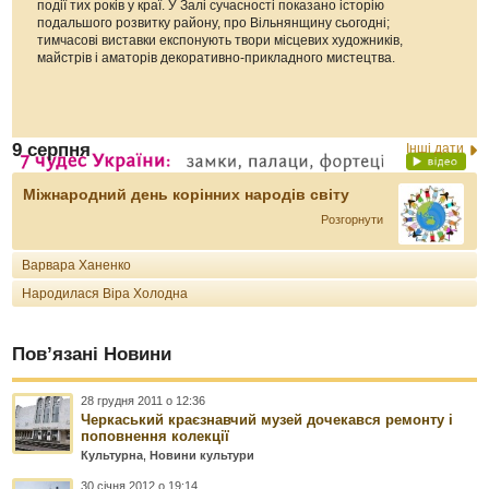
події тих років у краї. У Залі сучасності показано історію
подальшого розвитку району, про Вільнянщину сьогодні;
тимчасові виставки експонують твори місцевих художників,
майстрів і аматорів декоративно-прикладного мистецтва.
9 серпня
Інші дати
Міжнародний день корінних народів світу
Розгорнути
Варвара Ханенко
Народилася Віра Холодна
Пов’язані Новини
28 грудня 2011 о 12:36
Черкаський краєзнавчий музей дочекався ремонту і
поповнення колекції
Культурна
,
Новини культури
30 січня 2012 о 19:14