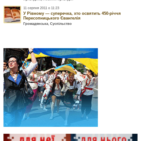
11 серпня 2011 о 11:23
У Рівному — суперечка, хто освятить 450-річчя
Пересопницького Євангелія
Громадянська
,
Суспільство