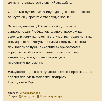
аж ніяк не впишеться у єдиний ансамбль.
Старенька будівля магазину піде під знесення, бо не
вписується у проект. А хто збудує новий?
Загалом, мешканці Пересопницi підтримали
запропонований обласною владою проект. А ще
звернули увагу на присутність «чорних» археологів на
околицях села. Кажуть, як тільки сходить сніг, вони
починають пошуки. Із «чорними» археологами
керівництво області пообіцяло боротись, тому
звертатимуться до правоохоронців iз
проханням допомогти.
Нагадаємо, що на святкування ювілею Першокниги 29
серпня планують запросити чотирьох
Президентів України.
Джерело:
Україна молода
Розділи:
Культурна
Новини культури