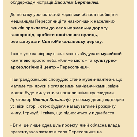
облдержадміністрації
Василем Берташем
.
До початку урочистостей керівники області пообіцяли
мешканцям Пересопниці та навколишніх населених
пунктів
прокласти до села нормальну дорогу,
газопровiд, зробити освітлення вулиць,
реставрувати СвятоМиколаївську церкву
.
Також уже за півроку в селі мають збудувати
музейний
комплекс
просто неба «Княже місто» та
культурно-
археологічний центр
«Пересопниця».
Найграндіознішою спорудою стане
музей­-пантеон
, що
матиме три яруси з оглядовими майданчиками, звiдки
можна буде милуватися навколишніми краєвидами.
Архітектор
Віктор Ковальчук
у своєму дітищі відтворив
усі віхи історії, отож будівля нагадуватиме і розкриту
книгу, і тризуб, і свічку, що підноситься у піднебесся.
«Втім, це лише одна ціль проекту, який обласна влада
презентувала жителям села Пересопниця на