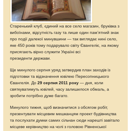
Старенький клуб, єдиний на все село магазин, бруківка з
вибоїнами, відсутність газу та лише один пам’ятний знак
про події далекої минувшини — так виглядає нині село,
яке 450 років тому подарувало світу Євангеліє, на якому
присягають вірно служити Україні всі
президенти держави.
Ще минулого серпня уряд затвердив план заходів iз
підготовки та відзначення ювілею Пересопницького
Євангелія. До
29 серпня 2011 року
— дня, коли
святкуватимуть ювілей, часу залишилося обмаль, а
зробити потрібно дуже багато.
Минулого тижня, щоб визначитися з обсягом робіт,
презентувати місцевим мешканцям проект будівництва
та послухати думки самих сільчан сюди нарешті завітало
мiсцеве керівництво на чолі з головою Рівненської