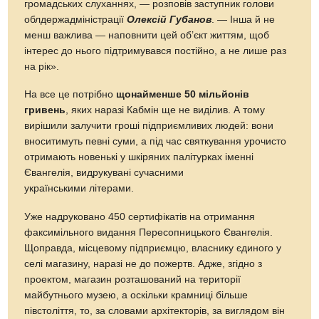
громадських слуханнях, — розповів заступник голови
облдержадміністрації
Олексій Губанов
. — Інша й не
менш важлива — наповнити цей об’єкт життям, щоб
інтерес до нього підтримувався постійно, а не лише раз
на рік».
На все це потрібно
щонайменше 50 мільйонів
гривень
, яких наразі Кабмін ще не виділив. А тому
вирішили залучити гроші підприємливих людей: вони
вноситимуть певні суми, а під час святкування урочисто
отримають новенькі у шкіряних палітурках іменні
Євангелія, видрукувані сучасними
українськими літерами.
Уже надруковано 450 сертифікатів на отримання
факсимільного видання Пересопницького Євангелія.
Щоправда, місцевому підприємцю, власнику єдиного у
селі магазину, наразі не до пожертв. Адже, згідно з
проектом, магазин розташований на території
майбутнього музею, а оскільки крамниці більше
півстоліття, то, за словами архітекторів, за виглядом він