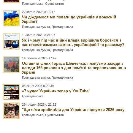
Громадянська
,
Суспільство
22 квітня 2026 о 16:17
Чи діждемося ми поваги до українців у воюючій
Україні?
Громадська думка
,
Громадянська
15 квітня 2026 о 21:57
Як і чому під час війни влада вирішила боротися з
«антисемітизмом» замість українофобії та рашизму?!
Громадська думка
,
Громадянська
14 лютого 2026 о 17:47
Останній шлях Тараса Шевченка: плануємо заходи з
нагоди 165 роковин з дня памʼяті та перепоховання в
Україні
Громадська думка
,
Громадянська
05 січня 2026 о 20:39
«7 чудес України» тепер у YouTube!
Громадянська
29 грудня 2025 о 21:22
"Що я/ми зробив/ли для України: підсумки 2026 року
Громадянська
,
Суспільство