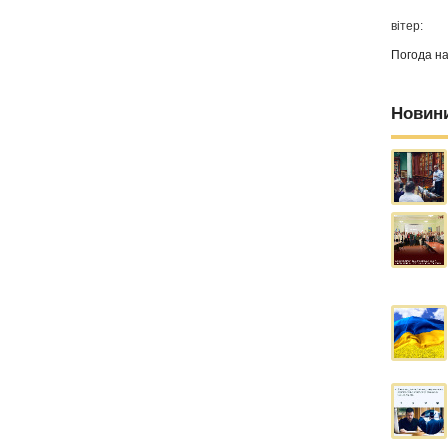
вітер:
Погода н
Новин