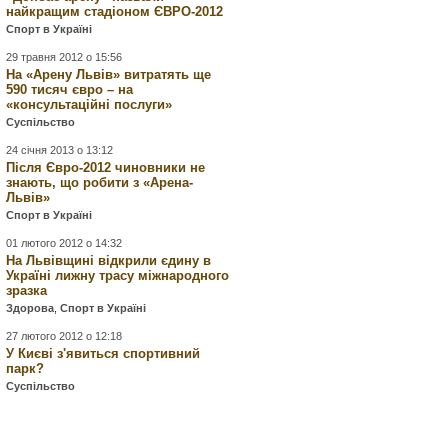
найкращим стадіоном ЄВРО-2012
Спорт в Україні
29 травня 2012 о 15:56
На «Арену Львів» витратять ще
590 тисяч євро – на
«консультаційні послуги»
Суспільство
24 січня 2013 о 13:12
Після Євро-2012 чиновники не
знають, що робити з «Арена-
Львів»
Спорт в Україні
01 лютого 2012 о 14:32
На Львівщині відкрили єдину в
Україні лижну трасу міжнародного
зразка
Здорова
,
Спорт в Україні
27 лютого 2012 о 12:18
У Києві з'явиться спортивний
парк?
Суспільство