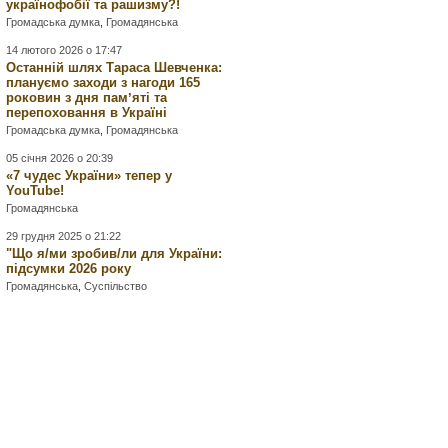
українофобії та рашизму?!
Громадська думка
,
Громадянська
14 лютого 2026 о 17:47
Останній шлях Тараса Шевченка:
плануємо заходи з нагоди 165
роковин з дня памʼяті та
перепоховання в Україні
Громадська думка
,
Громадянська
05 січня 2026 о 20:39
«7 чудес України» тепер у
YouTube!
Громадянська
29 грудня 2025 о 21:22
"Що я/ми зробив/ли для України:
підсумки 2026 року
Громадянська
,
Суспільство