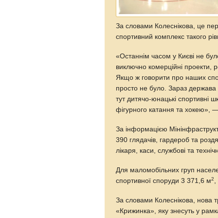
За словами Колеснікова, це пер
спортивний комплекс такого рів
«Останнім часом у Києві не бул
виключно комерційні проекти, 
Якщо ж говорити про наших спо
просто не було. Зараз держава
тут дитячо-юнацькі спортивні ш
фігурного катання та хокею», — 
За інформацією Мінінфраструкт
390 глядачів, гардероб та роздя
лікаря, каси, службові та техні
Для маломобільних груп насел
2
спортивної споруди 3 371,6 м
,
За словами Колеснікова, нова т
«Крижинка», яку знесуть у рамк