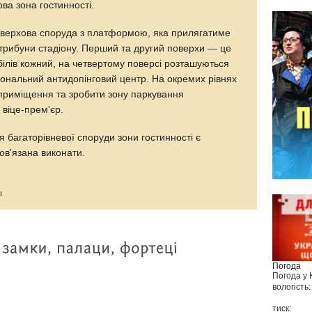
ва зона гостинності.
оверхова споруда з платформою, яка прилягатиме
ої трибуни стадіону. Перший та другий поверхи — це
обілів кожний, на четвертому поверсі розташуються
іональний антидопінговий центр. На окремих рівнях
 приміщення та зробити зону паркування
 віце-прем'єр.
 багаторівневої споруди зони гостинності є
ов'язана виконати.
і
Погода
Погода у
вологість:
тиск: