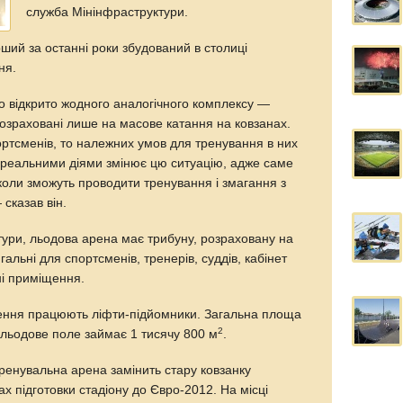
служба Мінінфраструктури.
ший за останні роки збудований в столиці
ня.
о відкрито жодного аналогічного комплексу —
розраховані лише на масове катання на ковзанах.
ртсменів, то належних умов для тренування в них
 реальними діями змінює цю ситуацію, адже саме
коли зможуть проводити тренування і змагання з
сказав він.
ури, льодова арена має трибуну, розраховану на
гальні для спортсменів, тренерів, суддів, кабінет
чні приміщення.
ення працюють ліфти-підйомники. Загальна площа
2
 льодове поле займає 1 тисячу 800 м
.
ренувальна арена замінить стару ковзанку
ах підготовки стадіону до Євро-2012. На місці