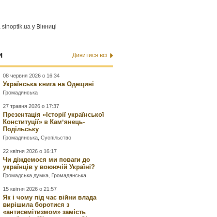
а
sinoptik.ua
у Вінниці
и
Дивитися всі
08 червня 2026 о 16:34
Українська книга на Одещині
Громадянська
27 травня 2026 о 17:37
Презентація «Історії української
Конституції» в Камʼянець-
Подільську
Громадянська
,
Суспільство
22 квітня 2026 о 16:17
Чи діждемося ми поваги до
українців у воюючій Україні?
Громадська думка
,
Громадянська
15 квітня 2026 о 21:57
Як і чому під час війни влада
вирішила боротися з
«антисемітизмом» замість