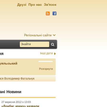
Друзі
Про нас
Зв'язок
Регіональні сайти
ня
Інші дати
Буяльський
Розгорнути
ся Володимир Фатальчук
ані Новини
27 вересня 2012 о 13:03
«Донбас арену» назвали