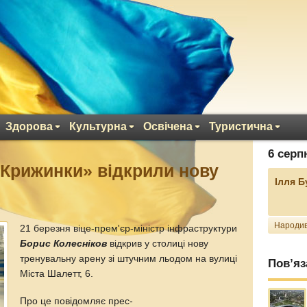
Здорова
Культурна
Освічена
Туристична
6 серп
 «Крижинки» відкрили нову
Ілля 
Народив
21 березня віце-прем'єр-міністр інфраструктури
Борис Колесніков
відкрив у столиці нову
тренувальну арену зі штучним льодом на вулиці
Пов’яз
Міста Шалетт, 6.
Про це повідомляє прес-