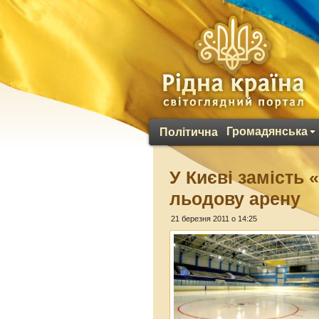
Громадянська
Політична
У Києві замість
льодову арену
21 березня 2011 о 14:25