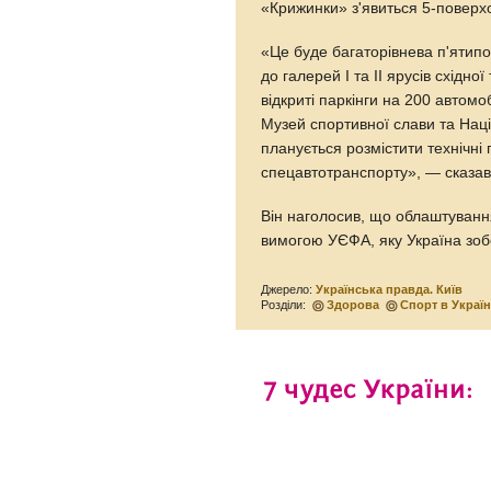
«Крижинки» з'явиться 5-поверхо
«Це буде багаторівнева п'ятип
до галерей І та ІІ ярусів східн
відкриті паркінги на 200 автом
Музей спортивної слави та Нац
планується розмістити технічні
спецавтотранспорту», — сказав
Він наголосив, що облаштування
вимогою УЄФА, яку Україна зоб
Джерело:
Українська правда. Київ
Розділи:
Здорова
Спорт в Україн