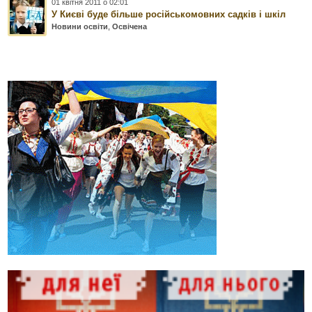
01 квітня 2011 о 02:01
У Києві буде більше російськомовних садків і шкіл
Новини освіти
,
Освічена