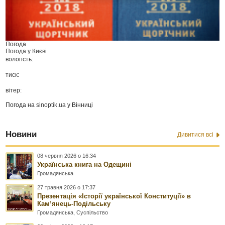
Погода
Погода у
Києві
вологість:
тиск:
вітер:
Погода на
sinoptik.ua
у Вінниці
Новини
Дивитися всі
08 червня 2026 о 16:34
Українська книга на Одещині
Громадянська
27 травня 2026 о 17:37
Презентація «Історії української Конституції» в
Камʼянець-Подільську
Громадянська
,
Суспільство