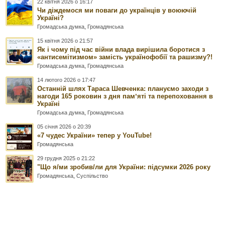
22 квітня 2026 о 16:17
Чи діждемося ми поваги до українців у воюючій
Україні?
Громадська думка
,
Громадянська
15 квітня 2026 о 21:57
Як і чому під час війни влада вирішила боротися з
«антисемітизмом» замість українофобії та рашизму?!
Громадська думка
,
Громадянська
14 лютого 2026 о 17:47
Останній шлях Тараса Шевченка: плануємо заходи з
нагоди 165 роковин з дня памʼяті та перепоховання в
Україні
Громадська думка
,
Громадянська
05 січня 2026 о 20:39
«7 чудес України» тепер у YouTube!
Громадянська
29 грудня 2025 о 21:22
"Що я/ми зробив/ли для України: підсумки 2026 року
Громадянська
,
Суспільство