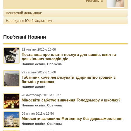
Розгорнути
Всесвітній день кішок
Народився Юрій Федькович
Пов’язані Новини
22 жовтня 2010 о 16:06
Постанова про платні послуги для вишів, шкіл та
дошкільних закладів діє
Новини освіти
,
Освічена
29 серпня 2012 о 10:06
Табачник хоче легалізувати здирництво грошей з
батьків у школах
Новини освіти
20 листопада 2010 о 19:37
Міносвіти саботує вивчення Голодомору у школах?
Новини освіти
,
Освічена
08 липня 2011 о 16:54
Міносвіти залишило Могилянку без держзамовлення
Новини освіти
,
Освічена