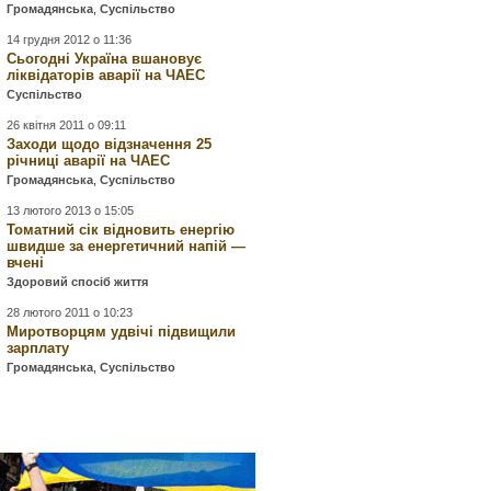
Громадянська
,
Суспільство
14 грудня 2012 о 11:36
Сьогодні Україна вшановує
ліквідаторів аварії на ЧАЕС
Суспільство
26 квітня 2011 о 09:11
Заходи щодо відзначення 25
річниці аварії на ЧАЕС
Громадянська
,
Суспільство
13 лютого 2013 о 15:05
Томатний сік відновить енергію
швидше за енергетичний напій —
вчені
Здоровий спосіб життя
28 лютого 2011 о 10:23
Миротворцям удвічі підвищили
зарплату
Громадянська
,
Суспільство