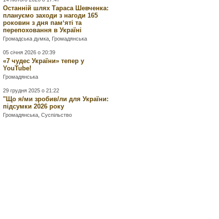
Останній шлях Тараса Шевченка:
плануємо заходи з нагоди 165
роковин з дня памʼяті та
перепоховання в Україні
Громадська думка
,
Громадянська
05 січня 2026 о 20:39
«7 чудес України» тепер у
YouTube!
Громадянська
29 грудня 2025 о 21:22
"Що я/ми зробив/ли для України:
підсумки 2026 року
Громадянська
,
Суспільство