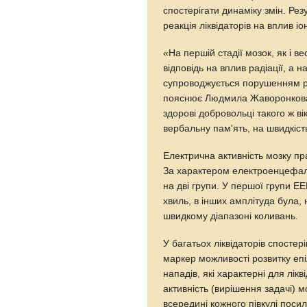
спостерігати динаміку змін. Рез
реакція ліквідаторів на вплив іо
«На першій стадії мозок, як і в
відповідь на вплив радіації, а 
супроводжується порушенням різ
пояснює Людмила Жаворонкова.
здорові добровольці такого ж в
вербальну пам'ять, на швидкість
Електрична активність мозку пр
За характером електроенцефал
на дві групи. У першої групи 
хвиль, в інших амплітуда була, 
швидкому діапазоні коливань.
У багатьох ліквідаторів спосте
маркер можливості розвитку еп
нападів, які характерні для лік
активність (вирішення задачі) мо
всередині кожного півкулі посил