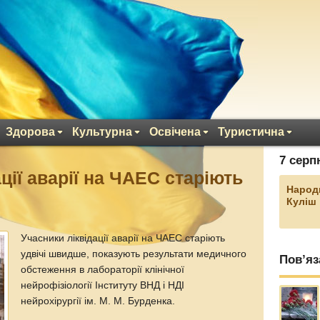
Здорова
Культурна
Освічена
Туристична
7 серп
ції аварії на ЧАЕС старіють
Народ
Куліш
Учасники ліквідації аварії на ЧАЕС старіють
удвічі швидше, показують результати медичного
Пов’яз
обстеження в лабораторії клінічної
нейрофізіології Інституту ВНД і НДІ
нейрохірургії ім. М. М. Бурденка.