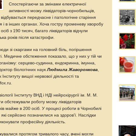
Спостерігаючи за змінами електричної
активності мозку ліквідаторів-чорнобильців,
 відбувається передчасне і патологічне старіння
ся і в інших органах. Хоча гостру променеву хворобу
осіб з 190 тисяч, багато ліквідаторів відчули
ька років після катастрофи.
люди зі скаргами на головний біль, погіршення
. Медичне обстеження показало, що у них у тій чи
організму: серцево-судинна, ендокринна, імунна,
доктор біологічних наук
Людмила Жаворонкова
,
 Інституту вищої нервової діяльності та
fox.ru.
іології Інституту ВНД і НДІ нейрохірургії ім. М. М.
ги обстежували роботу мозку ліквідаторів
ків майже в 200 осіб. У процесі роботи в Чорнобилі
 які серйозно позначилися на здоров'ї. Наслідки
иконувати професійну діяльність.
ежувалися протягом тривалого часу, вчені могли