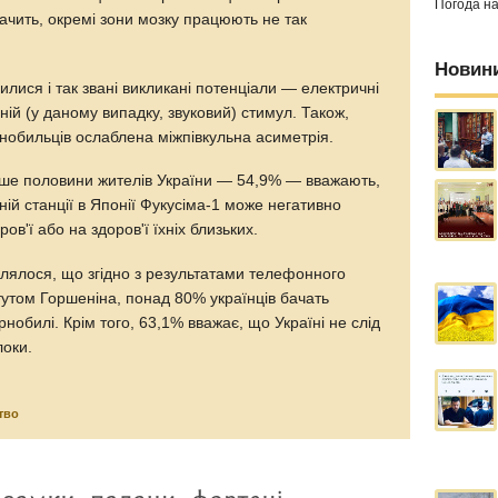
Погода н
начить, окремі зони мозку працюють не так
Новин
илися і так звані викликані потенціали — електричні
ній (у даному випадку, звуковий) стимул. Також,
нобильців ослаблена міжпівкульна асиметрія.
ьше половини жителів України — 54,9% — вважають,
ній станції в Японії Фукусіма-1 може негативно
ов'ї або на здоров'ї їхніх близьких.
млялося, що згідно з результатами телефонного
тутом Горшеніна, понад 80% українців бачать
нобилі. Крім того, 63,1% вважає, що Україні не слід
локи.
тво