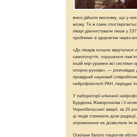
вчені дійшли висновку, що у них
мозку. Те ж саме спостерігаєть
лікарі діагностували лише у 237 
проблеми зі здоров'ям через кіл
«До лікарів почали звертатися 
самопочуття, порушення пам'яті
іншій мірі уражені всі системи 
опорно-рухова», — розповідає 
провідний науковий співробітник
нейрофізіології РАН, передає In
У лабораторії клінічної нейрофіз
Бурденка Жаворонкова і її коле
Чорнобильської аварії, за 20 ро
ці люди отримали дози радіації,
опромінення не дозволили їм в
Оскільки багато пацієнтів обст