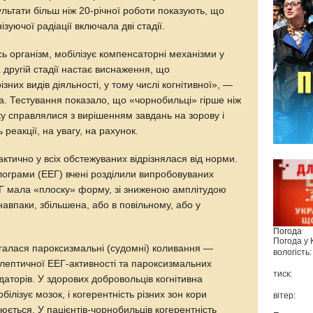
ультати більш ніж 20-річної роботи показують, що
нізуючої радіації включала дві стадії.
есь організм, мобілізує компенсаторні механізми у
на другій стадії настає виснаження, що
них видів діяльності, у тому числі когнітивної», —
 Тестування показало, що «чорнобильці» гірше ніж
іку справлялися з вирішенням завдань на зорову і
 реакції, на увагу, на рахунок.
актично у всіх обстежуваних відрізнялася від норми.
ограми (ЕЕГ) вчені розділили випробовуваних
ЕЕГ мала «плоску» форму, зі зниженою амплітудою
навпаки, збільшена, або в повільному, або у
Погода
Погода у
рігалася пароксизмальні (судомні) коливання —
вологість:
ілептичної ЕЕГ-активності та пароксизмальних
тиск:
відаторів. У здорових добровольців когнітивна
білізує мозок, і когерентність різних зон кори
вітер:
юється. У пацієнтів-чорнобильців когерентність