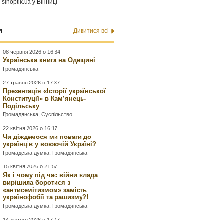
а
sinoptik.ua
у Вінниці
и
Дивитися всі
08 червня 2026 о 16:34
Українська книга на Одещині
Громадянська
27 травня 2026 о 17:37
Презентація «Історії української
Конституції» в Камʼянець-
Подільську
Громадянська
,
Суспільство
22 квітня 2026 о 16:17
Чи діждемося ми поваги до
українців у воюючій Україні?
Громадська думка
,
Громадянська
15 квітня 2026 о 21:57
Як і чому під час війни влада
вирішила боротися з
«антисемітизмом» замість
українофобії та рашизму?!
Громадська думка
,
Громадянська
14 лютого 2026 о 17:47