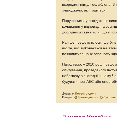
всередині півкулі ослаблена. З
злагоджено, як і годиться.
Порушеними у ліквідаторів вияв
коливання у відповідь на зовніш
дослідники зазначили, що у чор
Раніше повідомлялося, що біл
що те, що відбувається на атом
позначитися на їх власному здор
Нагадаємо, у 2010 році повідо
опитування, проведеного Інсти
небезпеку в сьогоднішньому Чор
будувати нові АЕС або енергоб
Джерело:
Кореспондент
Розділи:
Громадянська
Суспільс