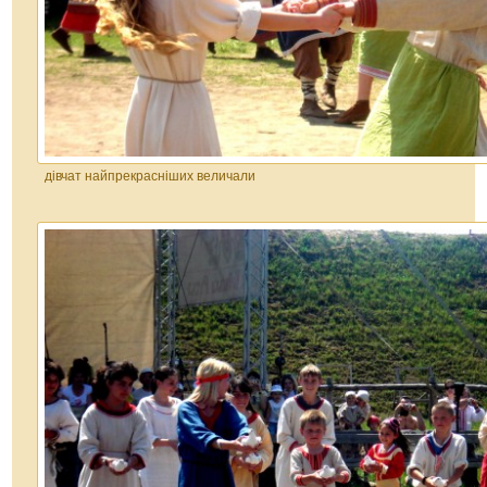
дівчат найпрекрасніших величали