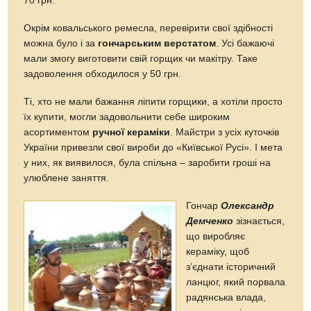
70 грн.
Окрім ковальського ремесла, перевірити свої здібності
можна було і за
гончарським верстатом
. Усі бажаючі
мали змогу виготовити свій горщик чи макітру. Таке
задоволення обходилося у 50 грн.
Ті, хто не мали бажання ліпити горщики, а хотіли просто
їх купити, могли задовольнити себе широким
асортиментом
ручної кераміки
. Майстри з усіх куточків
України привезли свої вироби до «Київської Русі». І мета
у них, як виявилося, була спільна – заробити гроші на
улюблене заняття.
Гончар
Олександр
Демченко
зізнається,
що виробляє
кераміку, щоб
з’єднати історичний
ланцюг, який порвала
радянська влада,