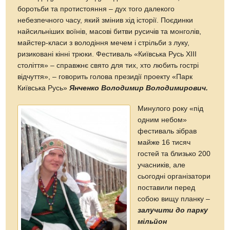
боротьби та протистояння – дух того далекого
небезпечного часу, який змінив хід історії. Поєдинки
найсильніших воїнів, масові битви русичів та монголів,
майстер-класи з володіння мечем і стрільби з луку,
ризиковані кінні трюки. Фестиваль «Київська Русь XIII
століття» – справжнє свято для тих, хто любить гострі
відчуття», – говорить голова президії проекту «Парк
Київська Русь»
Янченко Володимир Володимирович.
Минулого року «під
одним небом»
фестиваль зібрав
майже 16 тисяч
гостей та близько 200
учасників, але
сьогодні організатори
поставили перед
собою вищу планку –
залучити до парку
мільйон