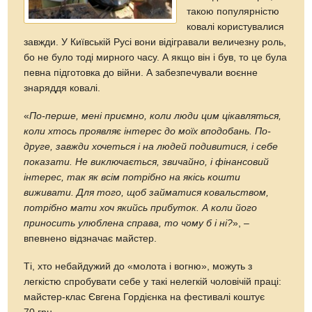
такою популярністю
ковалі користувалися
завжди. У Київській Русі вони відігравали величезну роль,
бо не було тоді мирного часу. А якщо він і був, то це була
певна підготовка до війни. А забезпечували воєнне
знаряддя ковалі.
«
По-перше, мені приємно, коли люди цим цікавляться,
коли хтось проявляє інтерес до моїх вподобань. По-
друге, завжди хочеться і на людей подивитися, і себе
показати. Не виключається, звичайно, і фінансовий
інтерес, так як всім потрібно на якісь кошти
виживати. Для того, щоб займатися ковальством,
потрібно мати хоч якийсь прибуток. А коли його
приносить улюблена справа, то чому б і ні?
», –
впевнено відзначає майстер.
Ті, хто небайдужий до «молота і вогню», можуть з
легкістю спробувати себе у такі нелегкій чоловічій праці:
майстер-клас Євгена Гордієнка на фестивалі коштує