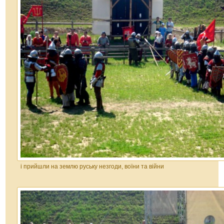
і прийшли на землю руську незгоди, воїни та війни