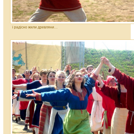
і радісно жили древляни…