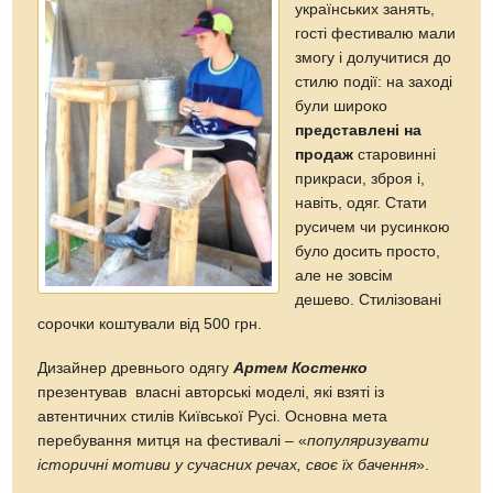
українських занять,
гості фестивалю мали
змогу і долучитися до
стилю події: на заході
були широко
представлені на
продаж
старовинні
прикраси, зброя і,
навіть, одяг. Стати
русичем чи русинкою
було досить просто,
але не зовсім
дешево. Стилізовані
сорочки коштували від 500 грн.
Дизайнер древнього одягу
Артем Костенко
презентував власні авторські моделі, які взяті із
автентичних стилів Київської Русі. Основна мета
перебування митця на фестивалі – «
популяризувати
історичні мотиви у сучасних речах, своє їх бачення
».