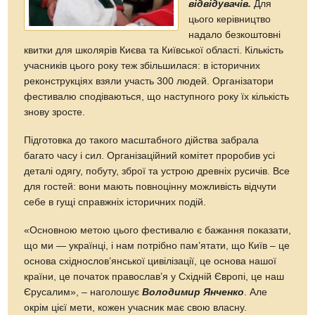
відвідувачів.
Для
цього керівництво
надало безкоштовні
квитки для школярів Києва та Київської області. Кількість
учасників цього року теж збільшилася: в історичних
реконструкціях взяли участь 300 людей. Організатори
фестивалю сподіваються, що наступного року їх кількість
знову зросте.
Підготовка до такого масштабного дійства забрала
багато часу і сил. Організаційний комітет проробив усі
деталі одягу, побуту, зброї та устрою древніх русичів. Все
для гостей: вони мають повноцінну можливість відчути
себе в гущі справжніх історичних подій.
«Основною метою цього фестивалю є бажання показати,
що ми — українці, і нам потрібно пам’ятати, що Київ – це
основа східнослов’янської цивілізації, це основа нашої
країни, це початок православ’я у Східній Європі, це наш
Єрусалим», – наголошує
Володимир Янченко
. Але
окрім цієї мети, кожен учасник має свою власну.