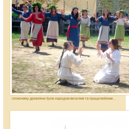
споконвіку древляни були народом веселим та працелюбним…