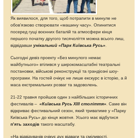
Як виявилося, для того, щоб потрапити в минуле не
обов’язково створювати «машину часу». Опинитися
посеред гущі воєнних баталій та атмосфери кінця
першого початку другого тисячоліття можна всього лиш,
відвідавши
унікальний «Парк Київська Русь»
.
Сьогодні девіз проекту «Без минулого немає
майбутнього» втілився у широкомасштабні театральні
постановки, військові реконструкції та грандіозні шоу-
програми. На гостей очікує не лише екскурс в історію, а й
маса екстремальних розваг та задоволень.
21-22 травня пройшов один з найбільших історичних
фестивалів –
«Київська Русь ХІІІ століття»
. Саме він
відкриває фестивальний сезон, який триватиме у «Парку
Київська Русь» до кінця жовтня. Усього має відбутися
п’ять заходів
такого масштабу.
«На відвідувачів очікує дух відваги та сміливості,