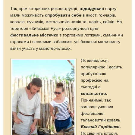
Так, крім історичних реконструкції,
відвідувачі
парку
мали можливість
спробувати себе
в якості гончарів,
ковалів, лучників, метальників ножів та, навіть, воїнів. На
території «Київської Русі» розгорнулося ціле
фестивальне містечко
з торговими лотками, смачними
стравами і веселими забавами: усі бажаючі мали змогу
взяти участь у майстер-класах.
Як виявилося,
популярною і досить
прибутковою
професією на
сьогодні є
ковальство.
Принаймні, так
заявляє учасник
фестивалю,
талановитий коваль
Євгеній Гордієнко.
Як свідчить історія,