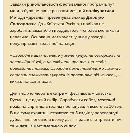
Завдяки різноплановості фестивальної програми, тут
можна було не лише розважитися, а й
полікуватися
.
Методи «древніх» презентував знахар
Дмитро
Григорович
.
До «Київської Русі» він приїхав не
заробляти, адже збір і продаж трав – справа клопітка та
невдячна. Основана мета участі у цьому заході –
популяризація трав’яної панацеї.
«
Сьогодні найактивніше у мене купують оздоровчі та
заспокійливі чаї, а це свідчить про те, що люди
довіряють травам. Сьогодні цими трав’яними ліками я
готовий вилікувати українців практично від усього
», –
вихваляється знахар.
Для тих, хто любить
екстрим
, фестиваль «Київська
Русь» – це вдалий вибір. Спробувати себе у
метанні
ножа
на спритність гостям пропонували всього за 10 грн.
В цю суму входить інструктаж та 5 кидків у перевернуті
дубові пні. Головне в цьому ділі – правильно тримати ніж
та кидати із максимальною силою.