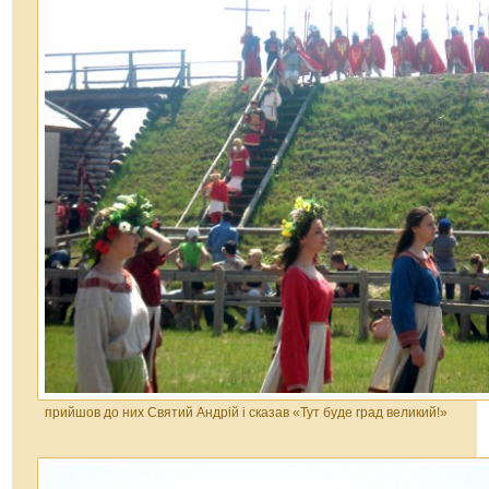
прийшов до них Святий Андрій і сказав «Тут буде град великий!»