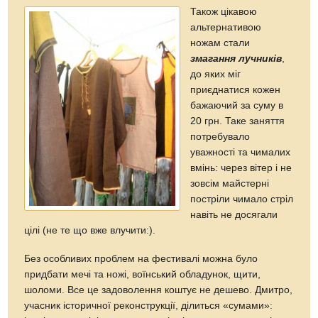
Також цікавою
альтернативою
ножам стали
змагання лучників
,
до яких міг
приєднатися кожен
бажаючий за суму в
20 грн. Таке заняття
потребувало
уважності та чималих
вмінь: через вітер і не
зовсім майстерні
постріли чимало стріл
навіть не досягали
цілі (не те що вже влучити:).
Без особливих проблем на фестивалі можна було
придбати мечі та ножі, воїнський обладунок, щити,
шоломи. Все це задоволення коштує не дешево. Дмитро,
учасник історичної реконструкції, ділиться «сумами»: