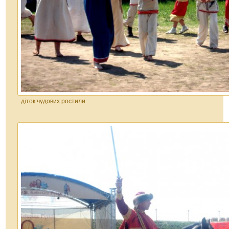
діток чудових ростили