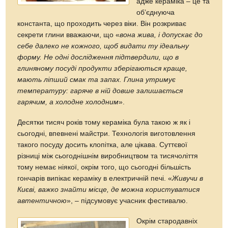
адже кераміка – це та
об’єднуюча
константа, що проходить через віки. Він розкриває
секрети глини вважаючи, що «
вона жива, і допускає до
себе далеко не кожного, щоб видати ту ідеальну
форму. Не одні дослідження підтвердили, що в
глиняному посуді продукти зберігаються краще,
мають ліпший смак та запах. Глина утримує
температуру: гаряче в ній довше залишається
гарячим, а холодне холодним
».
Десятки тисяч років тому кераміка була такою ж як і
сьогодні, впевнені майстри. Технологія виготовлення
такого посуду досить клопітка, але цікава. Суттєвої
різниці між сьогоднішнім виробництвом та тисячоліття
тому немає ніякої, окрім того, що сьогодні більшість
гончарів випікає кераміку в електричній печі. «
Живучи в
Києві, важко знайти місце, де можна користуватися
автентичною
», – підсумовує учасник фестивалю.
Окрім стародавніх