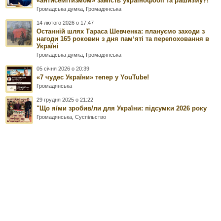
«антисемітизмом» замість українофобії та рашизму?!
Громадська думка
,
Громадянська
14 лютого 2026 о 17:47
Останній шлях Тараса Шевченка: плануємо заходи з
нагоди 165 роковин з дня памʼяті та перепоховання в
Україні
Громадська думка
,
Громадянська
05 січня 2026 о 20:39
«7 чудес України» тепер у YouTube!
Громадянська
29 грудня 2025 о 21:22
"Що я/ми зробив/ли для України: підсумки 2026 року
Громадянська
,
Суспільство