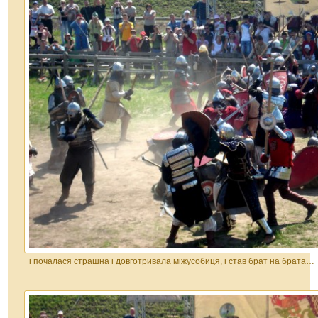
і почалася страшна і довготривала міжусобиця, і став брат на брата…