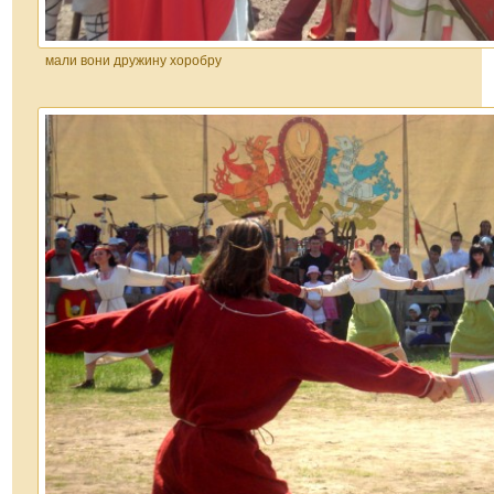
мали вони дружину хоробру