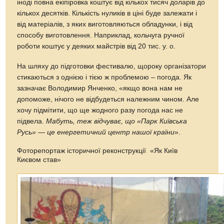
іноді повна екіпіровка коштує від кількох тисяч доларів до
кількох десятків. Кількість нуликів в ціні буде залежати і
від матеріалів, з яких виготовляються обладунки, і від
способу виготовлення. Наприклад, кольчуга ручної
роботи коштує у деяких майстрів від 20 тис. у. о.
На шляху до підготовки фестивалю, щороку організатори
стикаються з однією і тією ж проблемою – погода. Як
зазначає Володимир Янченко, «якщо вона нам не
допоможе, нічого не відбудеться належним чином. Але
хочу підмітити, що ще жодного разу погода нас не
підвела.
Мабуть, теж відчуває, що «Парк Київська
Русь» — це енергетичний центр нашої країни
».
Фоторепортаж історичної реконструкції «Як Київ
Києвом став»