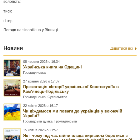
вологість:
тиск:
вітер:
Погода на
sinoptik.ua
у Вінниці
Новини
Дивитися всі
08 червня 2026 о 16:34
Українська книга на Одещині
Громадянська
27 травня 2026 о 17:37
Презентація «Історії української Конституції» в
Камʼянець-Подільську
Громадянська
,
Суспільство
22 квітня 2026 о 16:17
Чи діждемося ми поваги до українців у воюючій
Україні?
Громадська думка
,
Громадянська
15 квітня 2026 о 21:57
Як і чому під час війни влада вирішила боротися з