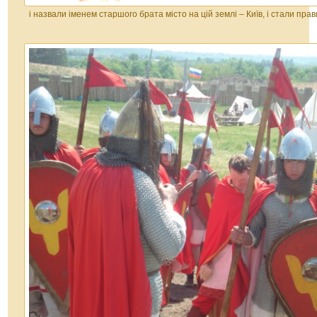
і назвали іменем старшого брата місто на цій землі – Київ, і стали пр