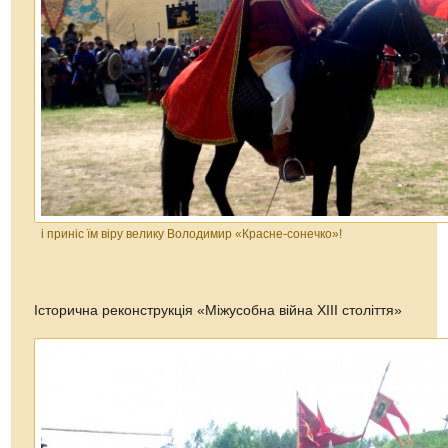
і приніс їм віру велику Володимир «Красне-сонечко»!
Історична реконструкція «Міжусобна війна XІІІ століття»