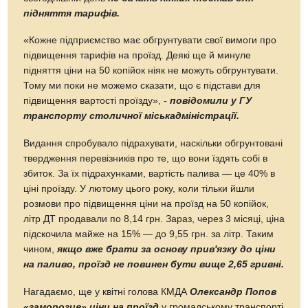
підняття тарифів.
«Кожне підприємство має обгрунтувати свої вимоги про
підвищення тарифів на проїзд. Деякі ще й минуле
підняття ціни на 50 копійок ніяк не можуть обгрунтувати.
Тому ми поки не можемо сказати, що є підстави для
підвищення вартості проїзду», -
повідомили у ГУ
транспорту столичної міськадміністрації.
Видання спробувало підрахувати, наскільки обгрунтовані
твердження перевізників про те, що вони їздять собі в
збиток. За їх підрахунками, вартість палива — це 40% в
ціні проїзду. У лютому цього року, коли тільки йшли
розмови про підвищення ціни на проїзд на 50 копійок,
літр ДТ продавали по 8,14 грн. Зараз, через 3 місяці, ціна
підскочила майже на 15% — до 9,55 грн. за літр. Таким
чином,
якщо вже брати за основу прив'язку до ціни
на паливо, проїзд не повинен бути вище 2,65 гривні.
Нагадаємо, ще у квітні голова КМДА
Олександр Попов
«заморозив» ціни на проїзд
у громадському транспорті