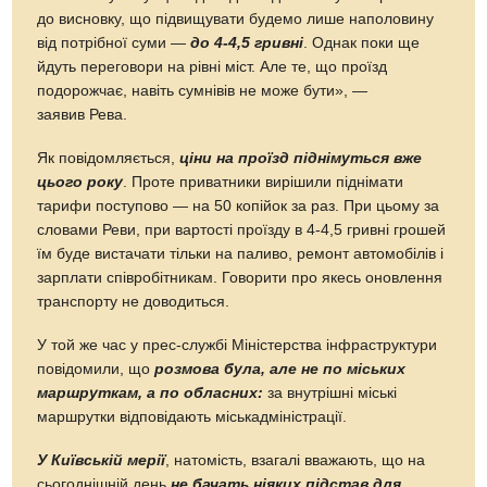
до висновку, що підвищувати будемо лише наполовину
від потрібної суми —
до 4-4,5 гривні
. Однак поки ще
йдуть переговори на рівні міст. Але те, що проїзд
подорожчає, навіть сумнівів не може бути», —
заявив Рева.
Як повідомляється,
ціни на проїзд піднімуться вже
цього року
. Проте приватники вирішили піднімати
тарифи поступово — на 50 копійок за раз. При цьому за
словами Реви, при вартості проїзду в 4-4,5 гривні грошей
їм буде вистачати тільки на паливо, ремонт автомобілів і
зарплати співробітникам. Говорити про якесь оновлення
транспорту не доводиться.
У той же час у прес-службі Міністерства інфраструктури
повідомили, що
розмова була, але не по міських
маршруткам, а по обласних:
за внутрішні міські
маршрутки відповідають міськадміністрації.
У Київській мерії
, натомість, взагалі вважають, що на
сьогоднішній день
не бачать ніяких підстав для