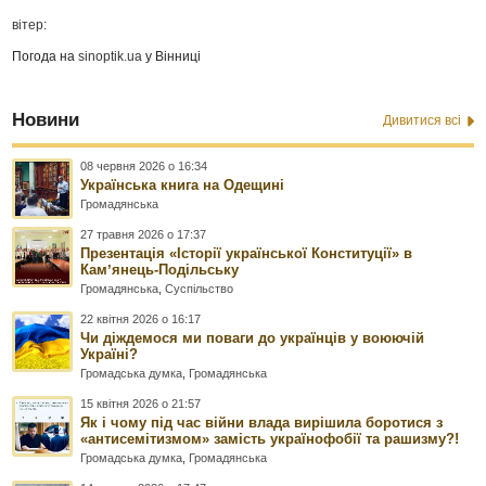
вітер:
Погода на
sinoptik.ua
у Вінниці
Новини
Дивитися всі
08 червня 2026 о 16:34
Українська книга на Одещині
Громадянська
27 травня 2026 о 17:37
Презентація «Історії української Конституції» в
Камʼянець-Подільську
Громадянська
,
Суспільство
22 квітня 2026 о 16:17
Чи діждемося ми поваги до українців у воюючій
Україні?
Громадська думка
,
Громадянська
15 квітня 2026 о 21:57
Як і чому під час війни влада вирішила боротися з
«антисемітизмом» замість українофобії та рашизму?!
Громадська думка
,
Громадянська