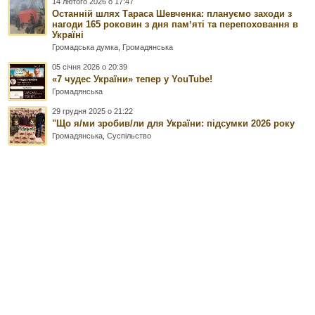
14 лютого 2026 о 17:47
Останній шлях Тараса Шевченка: плануємо заходи з
нагоди 165 роковин з дня памʼяті та перепоховання в
Україні
Громадська думка
,
Громадянська
05 січня 2026 о 20:39
«7 чудес України» тепер у YouTube!
Громадянська
29 грудня 2025 о 21:22
"Що я/ми зробив/ли для України: підсумки 2026 року
Громадянська
,
Суспільство