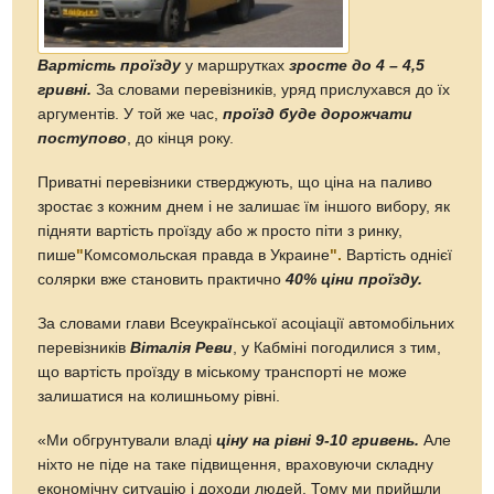
Вартість проїзду
у маршрутках
зросте до 4 – 4,5
гривні.
За словами перевізників, уряд прислухався до їх
аргументів. У той же час,
проїзд буде дорожчати
поступово
, до кінця року.
Приватні перевізники стверджують, що ціна на паливо
зростає з кожним днем ​​і не залишає їм іншого вибору, як
підняти вартість проїзду або ж просто піти з ринку,
пише
"
Комсомольская правда в Украине
".
Вартість однієї
солярки вже становить практично
40% ціни проїзду.
За словами глави Всеукраїнської асоціації автомобільних
перевізників
Віталія Реви
, у Кабміні погодилися з тим,
що вартість проїзду в міському транспорті не може
залишатися на колишньому рівні.
«Ми обгрунтували владі
ціну на рівні 9-10 гривень.
Але
ніхто не піде на таке підвищення, враховуючи складну
економічну ситуацію і доходи людей. Тому ми прийшли