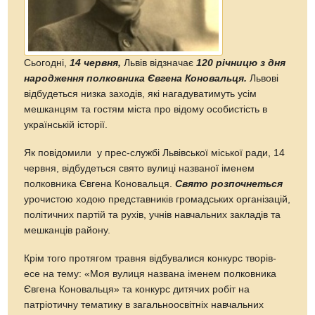
Сьогодні,
14 червня,
Львів відзначає
120 річницю з дня
народження полковника Євгена Коновальця.
Львові
відбудеться низка заходів, які нагадуватимуть усім
мешканцям та гостям міста про відому особистість в
українській історії.
Як повідомили у прес-службі Львівської міської ради, 14
червня, відбудеться свято вулиці названої іменем
полковника Євгена Коновальця.
Свято розпочнеться
урочистою ходою представників громадських організацій,
політичних партій та рухів, учнів навчальних закладів та
мешканців району.
Крім того протягом травня відбувалися конкурс творів-
есе на тему: «Моя вулиця названа іменем полковника
Євгена Коновальця» та конкурс дитячих робіт на
патріотичну тематику в загальноосвітніх навчальних