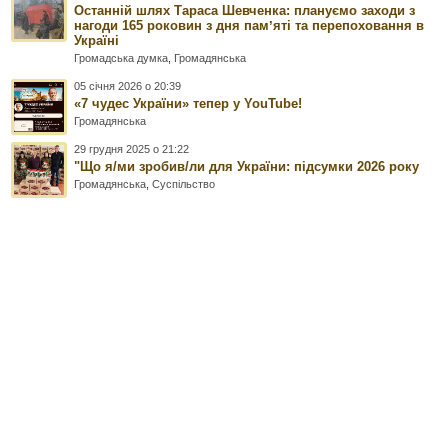
Останній шлях Тараса Шевченка: плануємо заходи з
нагоди 165 роковин з дня памʼяті та перепоховання в
Україні
Громадська думка
,
Громадянська
05 січня 2026 о 20:39
«7 чудес України» тепер у YouTube!
Громадянська
29 грудня 2025 о 21:22
"Що я/ми зробив/ли для України: підсумки 2026 року
Громадянська
,
Суспільство