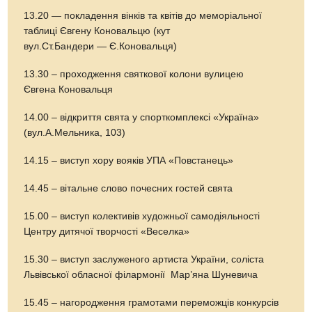
13.20 — покладення вінків та квітів до меморіальної
таблиці Євгену Коновальцю (кут
вул.Ст.Бандери — Є.Коновальця)
13.30 – проходження святкової колони вулицею
Євгена Коновальця
14.00 – відкриття свята у спорткомплексі «Україна»
(вул.А.Мельника, 103)
14.15 – виступ хору вояків УПА «Повстанець»
14.45 – вітальне слово почесних гостей свята
15.00 – виступ колективів художньої самодіяльності
Центру дитячої творчості «Веселка»
15.30 – виступ заслуженого артиста України, соліста
Львівської обласної філармонії Мар’яна Шуневича
15.45 – нагородження грамотами переможців конкурсів