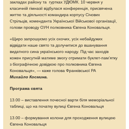
закладах району та гуртках УДЮМК. 10 червня у
класичній гімназії відбулася конференція, присвячена
життю та діяльності командира корпусу Січових
Стрільців, коменданта Української Військової організації,
голови проводу ОУН полковника Євгена Коновальця.
«Щиро запрошуємо усіх охочих, усіх небайдужих
відвідати наше свято та долучитися до вшанування
видатного сина українського народу. Під час заходів
кожен присутній матиме змогу отримати буклет-пам’ятку
з біографічною довідкою про полковника Євгена
Коновальця», — каже голова Франківської РА
Михайло Космина.
Програма свята
13.00 – виставлення почесної варти біля меморіальної
таблиці, що на початку вулиці Євгена Коновальця
13.00 – формування колони для проходження вулицею
Євгена Коновальця