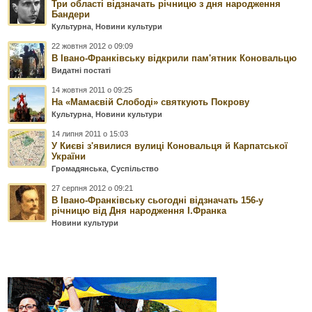
Три області відзначать річницю з дня народження
Бандери
Культурна
,
Новини культури
22 жовтня 2012 о 09:09
В Івано-Франківську відкрили пам'ятник Коновальцю
Видатні постаті
14 жовтня 2011 о 09:25
На «Мамаєвій Слободі» святкують Покрову
Культурна
,
Новини культури
14 липня 2011 о 15:03
У Києві з'явилися вулиці Коновальця й Карпатської
України
Громадянська
,
Суспільство
27 серпня 2012 о 09:21
В Івано-Франківську сьогодні відзначать 156-у
річницю від Дня народження І.Франка
Новини культури