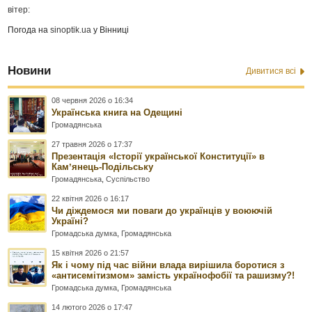
вітер:
Погода на
sinoptik.ua
у Вінниці
Новини
Дивитися всі
08 червня 2026 о 16:34
Українська книга на Одещині
Громадянська
27 травня 2026 о 17:37
Презентація «Історії української Конституції» в
Камʼянець-Подільську
Громадянська
,
Суспільство
22 квітня 2026 о 16:17
Чи діждемося ми поваги до українців у воюючій
Україні?
Громадська думка
,
Громадянська
15 квітня 2026 о 21:57
Як і чому під час війни влада вирішила боротися з
«антисемітизмом» замість українофобії та рашизму?!
Громадська думка
,
Громадянська
14 лютого 2026 о 17:47