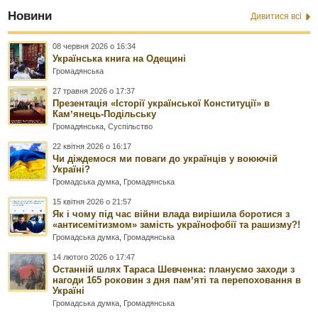
Новини
Дивитися всі
08 червня 2026 о 16:34
Українська книга на Одещині
Громадянська
27 травня 2026 о 17:37
Презентація «Історії української Конституції» в
Камʼянець-Подільську
Громадянська
,
Суспільство
22 квітня 2026 о 16:17
Чи діждемося ми поваги до українців у воюючій
Україні?
Громадська думка
,
Громадянська
15 квітня 2026 о 21:57
Як і чому під час війни влада вирішила боротися з
«антисемітизмом» замість українофобії та рашизму?!
Громадська думка
,
Громадянська
14 лютого 2026 о 17:47
Останній шлях Тараса Шевченка: плануємо заходи з
нагоди 165 роковин з дня памʼяті та перепоховання в
Україні
Громадська думка
,
Громадянська