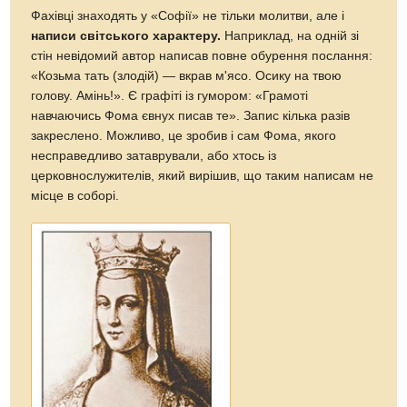
Фахівці знаходять у «Софії» не тільки молитви, але і
написи світського характеру.
Наприклад, на одній зі
стін невідомий автор написав повне обурення послання:
«Козьма тать (злодій) — вкрав м'ясо. Осику на твою
голову. Амінь!». Є графіті із гумором: «Грамоті
навчаючись Фома євнух писав те». Запис кілька разів
закреслено. Можливо, це зробив і сам Фома, якого
несправедливо затаврували, або хтось із
церковнослужителів, який вирішив, що таким написам не
місце в соборі.