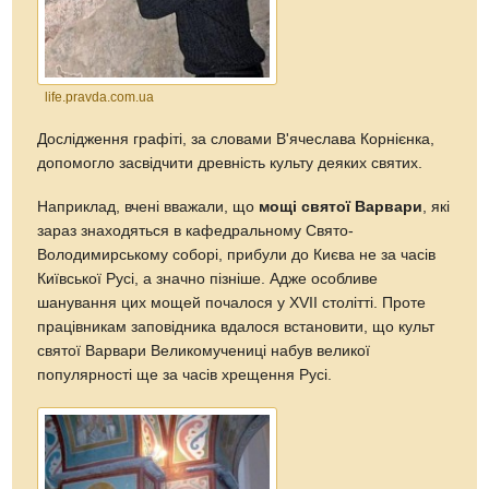
life.pravda.com.ua
Дослідження графіті, за словами В'ячеслава Корнієнка,
допомогло засвідчити древність культу деяких святих.
Наприклад, вчені вважали, що
мощі святої Варвари
, які
зараз знаходяться в кафедральному Свято-
Володимирському соборі, прибули до Києва не за часів
Київської Русі, а значно пізніше. Адже особливе
шанування цих мощей почалося у XVII столітті. Проте
працівникам заповідника вдалося встановити, що культ
святої Варвари Великомучениці набув великої
популярності ще за часів хрещення Русі.