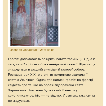
Образ св. Харалампії. Фото kp.ua
Графіті допомагають розкрити багато таємниць. Одна із
загадок «Софії» —
образ невідомої святої.
Фреска ця
знаходиться в західній внутрішній галереї собору.
Реставратори XIX-го століття помилково вважали її
святою Акиліною. Однак три написи-графіті на фресці
свідчать про те, що на образі відображена свята
Харалампія. Ким вона була і який її внесок у
християнську релігію — не відомо. У святцях така свята
не згадується.