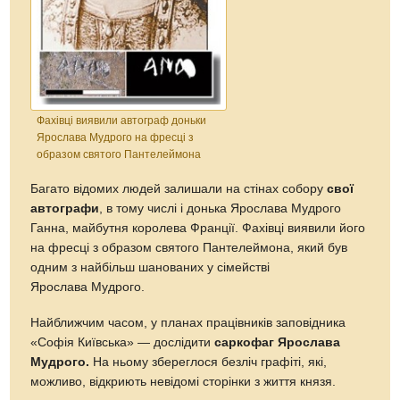
Фахівці виявили автограф доньки
Ярослава Мудрого на фресці з
образом святого Пантелеймона
Багато відомих людей залишали на стінах собору
свої
автографи
, в тому числі і донька Ярослава Мудрого
Ганна, майбутня королева Франції. Фахівці виявили його
на фресці з образом святого Пантелеймона, який був
одним з найбільш шанованих у сімействі
Ярослава Мудрого.
Найближчим часом, у планах працівників заповідника
«Софія Київська» — дослідити
саркофаг Ярослава
Мудрого.
На ньому збереглося безліч графіті, які,
можливо, відкриють невідомі сторінки з життя князя.