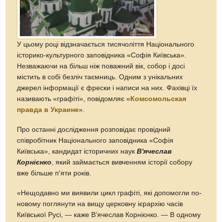
У цьому році відзначається тисячоліття Національного
історико-культурного заповідника «Софія Київська».
Незважаючи на більш ніж поважний вік, собор і досі
містить в собі безліч таємниць. Одним з унікальних
джерел інформації є фрески і написи на них. Фахівці їх
називають «графіті», повідомляє «
Комсомольская
правда в Украине
».
Про останні дослідження розповідає провідний
співробітник Національного заповідника «Софія
Київська», кандидат історичних наук
В'ячеслав
Корнієнко
, який займається вивченням історії собору
вже більше п'яти років.
«Нещодавно ми виявили цикл графіті, які допомогли по-
новому поглянути на вищу церковну ієрархію часів
Київської Русі, — каже В'ячеслав Корнієнко. — В одному