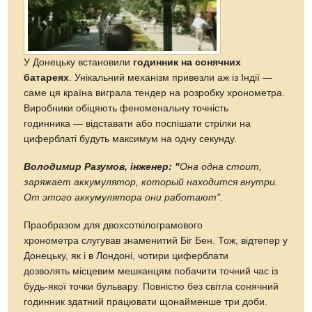
У Донецьку встановили
годинник на сонячних
батареях
. Унікальний механізм привезли аж із Індії —
саме ця країна виграла тендер на розробку хронометра.
Виробники обіцяють феноменальну точність
годинника — відставати або поспішати стрілки на
циферблаті будуть максимум на одну секунду.
Володимир Разумов, інженер: "
Она одна стоит,
заряжает аккумулятор, который находится внутри.
От этого аккумулятора они работают".
Праобразом для двохсоткілограмового
хронометра слугував знаменитий Біг Бен. Тож, відтепер у
Донецьку, як і в Лондоні, чотири циферблати
дозволять місцевим мешканцям побачити точний час із
будь-якої точки бульвару. Повністю без світла сонячний
годинник здатний працювати щонайменше три доби.