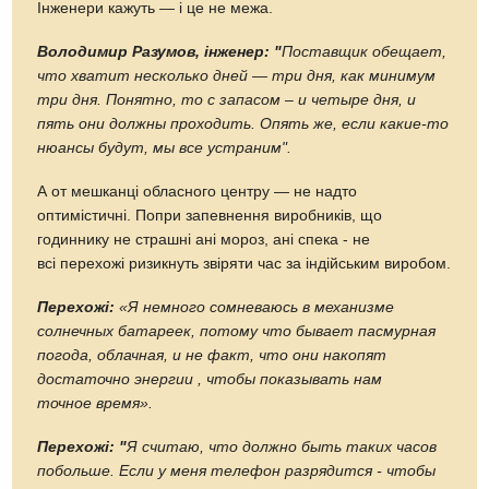
Інженери кажуть — і це не межа.
Володимир Разумов, інженер: "
Поставщик обещает,
что хватит несколько дней — три дня, как минимум
три дня. Понятно, то с запасом – и четыре дня, и
пять они должны проходить. Опять же, если
какие-то
нюансы будут, мы все устраним".
А от мешканці обласного центру — не надто
оптимістичні. Попри запевнення виробників, що
годиннику не страшні ані мороз, ані спека - не
всі перехожі ризикнуть звіряти час за індійським виробом.
Перехожі:
«Я немного сомневаюсь в механизме
солнечных батареек, потому что бывает пасмурная
погода, облачная, и не факт, что они накопят
достаточно энергии , чтобы показывать нам
точное время».
Перехожі: "
Я считаю, что должно быть таких часов
побольше. Если у меня телефон разрядится - чтобы