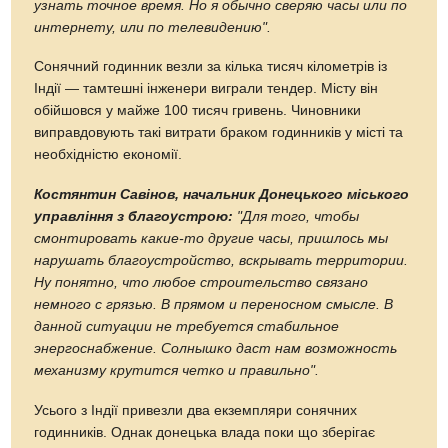
узнать точное время. Но я обычно сверяю часы или по
интернету, или по телевидению".
Сонячний годинник везли за кілька тисяч кілометрів із
Індії — тамтешні інженери виграли тендер. Місту він
обійшовся у майже 100 тисяч гривень. Чиновники
виправдовують такі витрати браком годинників у місті та
необхідністю економії.
Костянтин Савінов, начальник Донецького міського
управління з благоустрою:
"Для того, чтобы
смонтировать
какие-то
другие часы, пришлось мы
нарушать благоустройство, вскрывать территории.
Ну понятно, что любое строительство связано
немного с грязью. В прямом и переносном смысле. В
данной ситуации не требуется стабильное
энергоснабжение. Солнышко даст нам возможность
механизму крутится четко и правильно".
Усього з Індії привезли два екземпляри сонячних
годинників. Однак донецька влада поки що зберігає