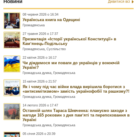
Новини
Дивитися всі
08 червня 2026 о 16:34
Українська книга на Одещині
Громадянська
27 травня 2026 о 17:37
Презентація «Історії української Конституції» в
Камʼянець-Подільську
Громадянська
,
Суспільство
22 квітня 2026 о 16:17
Чи діждемося ми поваги до українців у воюючій
Україні?
Громадська думка
,
Громадянська
15 квітня 2026 о 21:57
Як і чому під час війни влада вирішила боротися з
«антисемітизмом» замість українофобії та рашизму?!
Громадська думка
,
Громадянська
14 лютого 2026 о 17:47
Останній шлях Тараса Шевченка: плануємо заходи з
нагоди 165 роковин з дня памʼяті та перепоховання в
Україні
Громадська думка
,
Громадянська
05 січня 2026 о 20:39