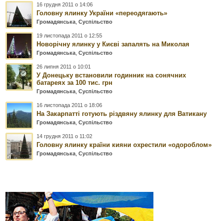
16 грудня 2011 о 14:06
Головну ялинку України «переодягають»
Громадянська
,
Суспільство
19 листопада 2011 о 12:55
Новорічну ялинку у Києві запалять на Миколая
Громадянська
,
Суспільство
26 липня 2011 о 10:01
У Донецьку встановили годинник на сонячних
батареях за 100 тис. грн
Громадянська
,
Суспільство
16 листопада 2011 о 18:06
На Закарпатті готують різдвяну ялинку для Ватикану
Громадянська
,
Суспільство
14 грудня 2011 о 11:02
Головну ялинку країни кияни охрестили «одороблом»
Громадянська
,
Суспільство