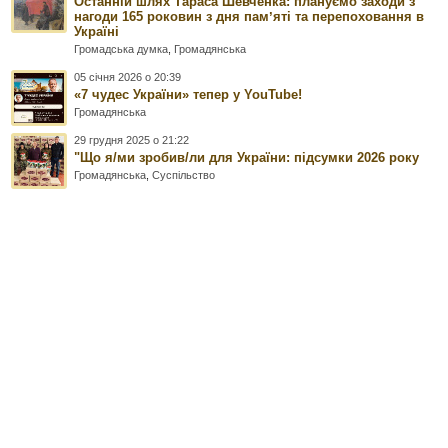
Останній шлях Тараса Шевченка: плануємо заходи з
нагоди 165 роковин з дня памʼяті та перепоховання в
Україні
Громадська думка
,
Громадянська
05 січня 2026 о 20:39
«7 чудес України» тепер у YouTube!
Громадянська
29 грудня 2025 о 21:22
"Що я/ми зробив/ли для України: підсумки 2026 року
Громадянська
,
Суспільство