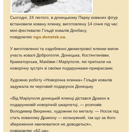
Сьогодні, 24 лютого, в донецькому Парку кованих фігур
встановили ковану ялинку, виготовлену 14 січня під час
міні-фестивалю Гільдії ковалів Донбасу,
повідомляє
ngo.donetsk.ua.
У виготовленні та оздобленні двометрової ялинки взяли
участь ковалі Добропілля, Донецька, Костянтинівки,
Краматорська, Макіївки і Маріуполя, які приїхали на
новорічну зустріч зі своїми подарунками-прикрасами.
Художню роботу «Новорічна ялинка» Гільдія ковалів
задумала як черговий подарунок Донецьку.
«Від Маріуполя донецькій ялинці дістався Дракон в
подарунковій новорічній шкарпетці, — розповів
Володимир Вихренко, художник по металу. — Носок під
стать кованому Дракону — кольчужний, так що за його
збереження хвилюватися не доводиться»,
повідомляє «62.ua».