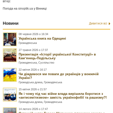
вітер:
Погода на
sinoptik.ua
у Вінниці
Новини
Дивитися всі
08 червня 2026 о 16:34
Українська книга на Одещині
Громадянська
27 травня 2026 о 17:37
Презентація «Історії української Конституції» в
Камʼянець-Подільську
Громадянська
,
Суспільство
22 квітня 2026 о 16:17
Чи діждемося ми поваги до українців у воюючій
Україні?
Громадська думка
,
Громадянська
15 квітня 2026 о 21:57
Як і чому під час війни влада вирішила боротися з
«антисемітизмом» замість українофобії та рашизму?!
Громадська думка
,
Громадянська
14 лютого 2026 о 17:47