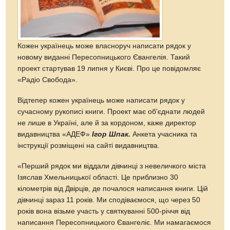
Кожен українець може власноруч написати рядок у
новому виданні Пересопницького Євангелія. Такий
проект стартував 19 липня у Києві. Про це повідомляє
«Радіо Свобода».
Відтепер кожен українець може написати рядок у
сучасному рукописі книги. Проект має об'єднати людей
не лише в Україні, але й за кордоном, каже директор
видавництва «АДЕФ»
Ігор Шпак.
Анкета учасника та
інструкції розміщені на сайті видавництва.
«Перший рядок ми віддали дівчинці з невеличкого міста
Ізяслав Хмельницької області. Це приблизно 30
кілометрів від Двірців, де почалося написання книги. Цій
дівчинці зараз 11 років. Ми сподіваємося, що через 50
років вона візьме участь у святкуванні 500-річчя від
написання Пересопницького Євангеліє. Ми намагаємося