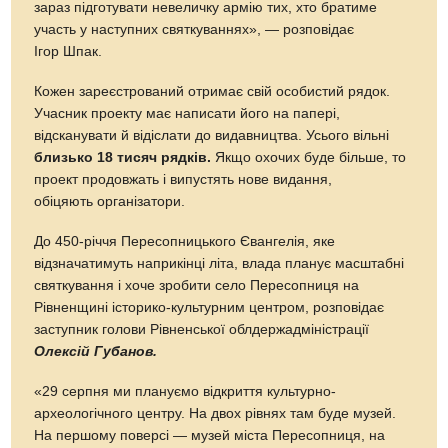
зараз підготувати невеличку армію тих, хто братиме
участь у наступних святкуваннях», — розповідає
Ігор Шпак.
Кожен зареєстрований отримає свій особистий рядок.
Учасник проекту має написати його на папері,
відсканувати й відіслати до видавництва. Усього вільні
близько 18 тисяч рядків.
Якщо охочих буде більше, то
проект продовжать і випустять нове видання,
обіцяють організатори.
До 450-річчя Пересопницького Євангелія, яке
відзначатимуть наприкінці літа, влада планує масштабні
святкування і хоче зробити село Пересопниця на
Рівненщині історико-культурним центром, розповідає
заступник голови Рівненської облдержадміністрації
Олексій Губанов.
«29 серпня ми плануємо відкриття культурно-
археологічного центру. На двох рівнях там буде музей.
На першому поверсі — музей міста Пересопниця, на