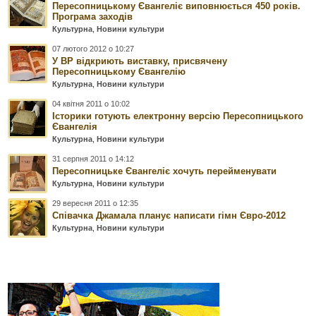
Пересопницькому Євангеліє виповнюється 450 років.
Програма заходів
Культурна
,
Новини культури
07 лютого 2012 о 10:27
У ВР відкриють виставку, присвячену
Пересопницькому Євангелію
Культурна
,
Новини культури
04 квітня 2011 о 10:02
Історики готують електронну версію Пересопницького
Євангелія
Культурна
,
Новини культури
31 серпня 2011 о 14:12
Пересопницьке Євангеліє хочуть перейменувати
Культурна
,
Новини культури
29 вересня 2011 о 12:35
Співачка Джамала планує написати гімн Євро-2012
Культурна
,
Новини культури