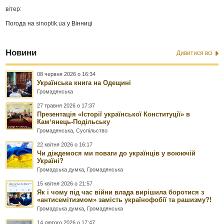
вітер:
Погода на
sinoptik.ua
у Вінниці
Новини
Дивитися всі
08 червня 2026 о 16:34
Українська книга на Одещині
Громадянська
27 травня 2026 о 17:37
Презентація «Історії української Конституції» в
Камʼянець-Подільську
Громадянська
,
Суспільство
22 квітня 2026 о 16:17
Чи діждемося ми поваги до українців у воюючій
Україні?
Громадська думка
,
Громадянська
15 квітня 2026 о 21:57
Як і чому під час війни влада вирішила боротися з
«антисемітизмом» замість українофобії та рашизму?!
Громадська думка
,
Громадянська
14 лютого 2026 о 17:47