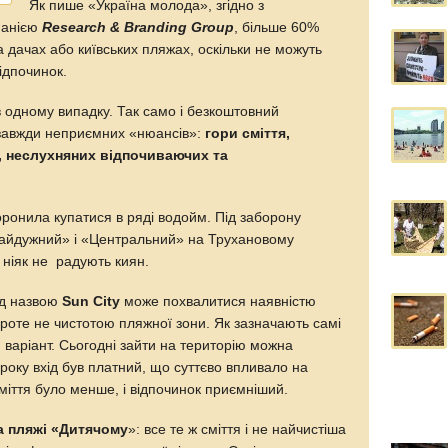
Як пише «Україна молода», згідно з
панією
Research & Branding Group
, більше 60%
на дачах або київських пляжах, оскільки не можуть
ідпочинок.
 одному випадку. Так само і безкоштовний
 завжди неприємних «нюансів»:
гори сміття,
, неслухняних відпочиваючих та
оронила купатися в ряді водойм. Під заборону
айдужний» і «Центральний» на Трухановому
, ніяк не радують киян.
ід назвою
Sun City
може похвалитися наявністю
роте не чистотою пляжної зони. Як зазначають самі
 варіант. Сьогодні зайти на територію можна
року вхід був платний, що суттєво впливало на
сміття було менше, і відпочинок приємніший.
а пляжі «Дитячому
»: все те ж сміття і не найчистіша