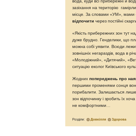
вода, куди всі прибережні й вод
зазіхання на територію гамірли
місце. За словами «УМ», мами 
відпочити
через постійні скарги
«Якість прибережних зон тут н
дуже брудно. Генделики, що пла
можна собі уявити. Всюди лежит
зовнішніх негараздів, вода в р
«Молодіжний», «Дитячий», «Ве
ситуацію еколог Київського кул
Жодних
попереджень про наяв
першими променями сонця вон
порибалити. Залишається лише 
зон відпочинку і зробить їх хо
не комфортними…
Розділи:
Довкілля
Здорова