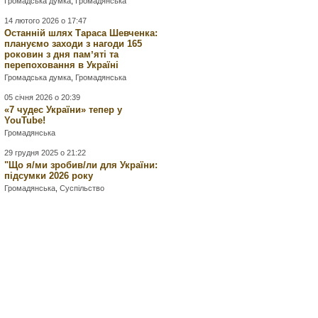
Громадська думка
,
Громадянська
14 лютого 2026 о 17:47
Останній шлях Тараса Шевченка:
плануємо заходи з нагоди 165
роковин з дня памʼяті та
перепоховання в Україні
Громадська думка
,
Громадянська
05 січня 2026 о 20:39
«7 чудес України» тепер у
YouTube!
Громадянська
29 грудня 2025 о 21:22
"Що я/ми зробив/ли для України:
підсумки 2026 року
Громадянська
,
Суспільство