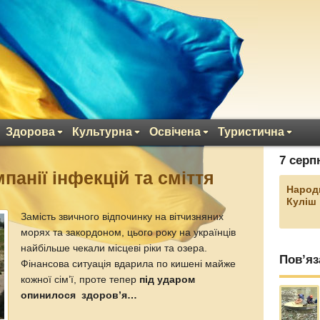
Здорова
Культурна
Освічена
Туристична
7 серп
панії інфекцій та сміття
Народ
Куліш
Замість звичного відпочинку на вітчизняних
морях та закордоном, цього року на українців
найбільше чекали місцеві ріки та озера.
Пов’яз
Фінансова ситуація вдарила по кишені майже
кожної сім’ї, проте тепер
під ударом
опинилося здоров’я…