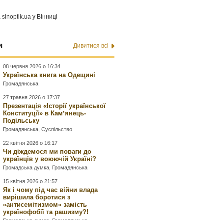
а
sinoptik.ua
у Вінниці
и
Дивитися всі
08 червня 2026 о 16:34
Українська книга на Одещині
Громадянська
27 травня 2026 о 17:37
Презентація «Історії української
Конституції» в Камʼянець-
Подільську
Громадянська
,
Суспільство
22 квітня 2026 о 16:17
Чи діждемося ми поваги до
українців у воюючій Україні?
Громадська думка
,
Громадянська
15 квітня 2026 о 21:57
Як і чому під час війни влада
вирішила боротися з
«антисемітизмом» замість
українофобії та рашизму?!