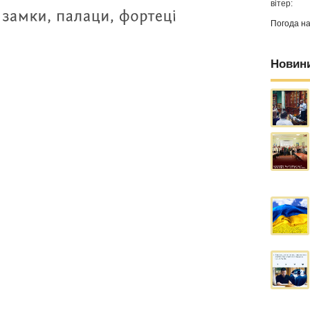
вітер:
Погода н
Новин