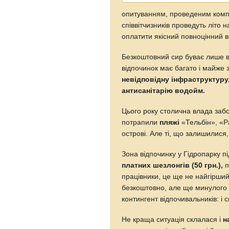
опитуванням, проведеним ком
співвітчизників проведуть літо 
оплатити якісний повноцінний в
Безкоштовний сир буває лише в
відпочинок має багато і майже
невідповідну інфраструктуру
антисанітарію водойм.
Цього року столична влада заб
потрапили
пляжі
«Тельбін», «Р
острові. Але ті, що залишилися
Зона відпочинку у Гідропарку п
платних шезлонгів (50 грн.),
п
працівники, це ще не найгірший
безкоштовно, але ще минулого 
контингент відпочивальників: і 
Не краща ситуація склалася і
н