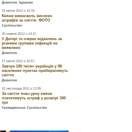
Довкілля
,
Здорова
23 квітня 2012 о 15:33
Кияни вимагають високих
штрафів за сміття. ФОТО
Суспільство
20 червня 2012 о 14:11
У Дніпрі та озерах відхилень за
різними групами інфекцій не
виявлено
Довкілля
27 квітня 2012 о 10:57
Завтра 100 тисяч українців у 98
населених пунктах прибиратимуть
сміття
Довкілля
10 листопада 2011 о 12:05
За сміття повз урну кияни
платитимуть штраф у розмірі 340
грн
Громадянська
,
Суспільство