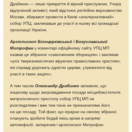
Драбинко — лише прикриття й вірний прислужник. Учора
відлучений активіст, який відстоює релігійне верховенство
Москви, збирався провести в Києві «альтернативний»
собор УПЦ, закликавши до участі в ньому всі громадські
організації України.
Архієпископ Білоцерківський і Богуславський
Митрофан
у коментарі офіційному сайту УПЦ МП
назвав це зібрання «самочинним зборищем» і закликав
«усіх тверезомислячих віруючих православних християн,
які справді дорожать єдністю церкви, утриматися від
участі в таких акціях».
А тим часом
Олександр Драбинко
запевняє, що
ініціативу щодо запровадження посади місцеблюстителя
митрополичого престолу собор УПЦ МП не
розглядатиме і вже тим паче не призначатиме його
на цю посаду. Той факт, що ієрархи на своєму зібранні
планують зробити бодай якісь кроки в напрямі
автокефалії, заперечив і архієпископ Митрофан.