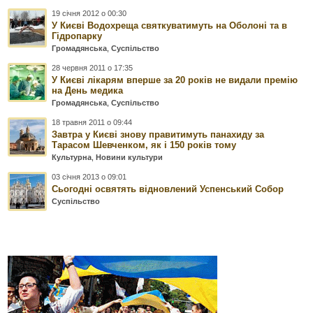
19 січня 2012 о 00:30
У Києві Водохреща святкуватимуть на Оболоні та в
Гідропарку
Громадянська
,
Суспільство
28 червня 2011 о 17:35
У Києві лікарям вперше за 20 років не видали премію
на День медика
Громадянська
,
Суспільство
18 травня 2011 о 09:44
Завтра у Києві знову правитимуть панахиду за
Тарасом Шевченком, як і 150 років тому
Культурна
,
Новини культури
03 січня 2013 о 09:01
Сьогодні освятять відновлений Успенський Собор
Суспільство