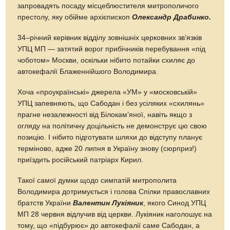
запровадять посаду місцеблюстителя митрополичого
престолу, яку обійме архієпископ
Олександр Драбинко.
34–річний керівник відділу зовнішніх церковних зв’язків
УПЦ МП — затятий ворог прибічників перебування «під
чоботом» Москви, оскільки нібито потайки схиляє до
автокефалії Блаженнійшого Володимира.
Хоча «проукраїнські» джерела «УМ» у «московській»
УПЦ запевняють, що Сабодан і без усіляких «схилянь»
прагне незалежності від Білокам’яної, навіть якщо з
огляду на політичну доцільність не демонструє цю свою
позицію. І нібито підготувати шляхи до відступу планує
терміново, адже 20 липня в Україну знову (сюрприз!)
приїздить російський патріарх Кирил.
Такої самої думки щодо симпатій митрополита
Володимира дотримується і голова Спілки православних
братств України
Валентин Лукіяник
, якого Синод УПЦ
МП 28 червня відлучив від церкви. Лукіяник наголошує на
тому, що «підбурює» до автокефалії саме Сабодан, а