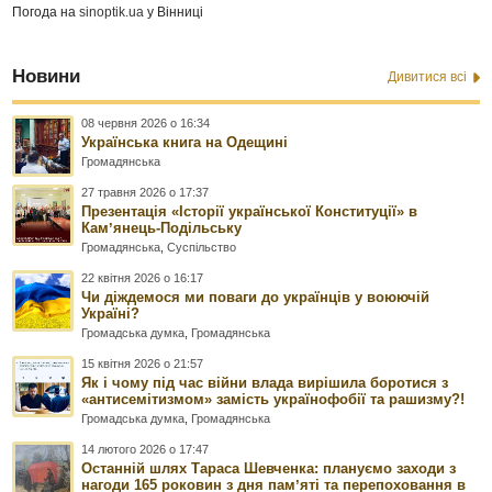
Погода на
sinoptik.ua
у Вінниці
Новини
Дивитися всі
08 червня 2026 о 16:34
Українська книга на Одещині
Громадянська
27 травня 2026 о 17:37
Презентація «Історії української Конституції» в
Камʼянець-Подільську
Громадянська
,
Суспільство
22 квітня 2026 о 16:17
Чи діждемося ми поваги до українців у воюючій
Україні?
Громадська думка
,
Громадянська
15 квітня 2026 о 21:57
Як і чому під час війни влада вирішила боротися з
«антисемітизмом» замість українофобії та рашизму?!
Громадська думка
,
Громадянська
14 лютого 2026 о 17:47
Останній шлях Тараса Шевченка: плануємо заходи з
нагоди 165 роковин з дня памʼяті та перепоховання в