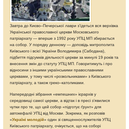
Завтра до Києво–Печерської лаври з’їдеться вся верхівка
Української православної церкви Московського
патріархату — вперше з 1992 року УПЦ МП збирається
на собор. У порядку денному — доповідь митрополита
Київського і всієї України Володимира (Сабодана),
підбиття підсумків діяльності церкви за минулі 19 років та
внесення змін до статуту УПЦ МП. Говоритимуть і про
відносини з іншими українськими православними
церквами, у тому числі «розкольниками» з Київського
патріархату, а також греко–католиками.
Напередодні зібрання «емпешних» ієрархів у
середовищі самої церкви, а відтак і в пресі з’явилися
чутки про те, що цей собор «підготує ґрунт» для
автокефалії УПЦ від Москви. Зокрема, як розповів
«
Україні молодій
» один зі священнослужителів УПЦ
Київського патріархату, очікується, що на соборі