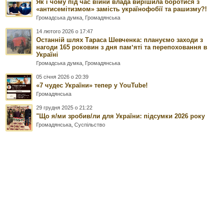
Як і чому під час війни влада вирішила боротися з
«антисемітизмом» замість українофобії та рашизму?!
Громадська думка
,
Громадянська
14 лютого 2026 о 17:47
Останній шлях Тараса Шевченка: плануємо заходи з
нагоди 165 роковин з дня памʼяті та перепоховання в
Україні
Громадська думка
,
Громадянська
05 січня 2026 о 20:39
«7 чудес України» тепер у YouTube!
Громадянська
29 грудня 2025 о 21:22
"Що я/ми зробив/ли для України: підсумки 2026 року
Громадянська
,
Суспільство