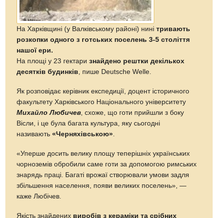
На Харківщині (у Валківському районі) нині
тривають
розкопки одного з готських поселень 3-5 століття
нашої ери.
На площі у 23 гектари
знайдено рештки декількох
десятків будинків
, пише Deutsche Welle.
Як розповідає керівник експедиції, доцент історичного
факультету Харківського Національного університету
Михайло Любичев
, схоже, що готи прийшли з боку
Вісли, і це була багата культура, яку сьогодні
називають
«Черняхівською»
.
«Уперше досить велику площу теперішніх українських
чорноземів обробили саме готи за допомогою римських
знарядь праці. Багаті врожаї створювали умови задля
збільшення населення, появи великих поселень», —
каже Любічев.
Якість знайдених
виробів з кераміки та срібних