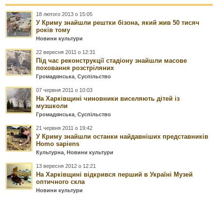
18 лютого 2013 о 15:05
У Криму знайшли рештки бізона, який жив 50 тисяч
років тому
Новини культури
22 вересня 2011 о 12:31
Під час реконструкції стадіону знайшли масове
поховання розстріляних
Громадянська
,
Суспільство
07 червня 2011 о 10:03
На Харківщині чиновники виселяють дітей із
музшколи
Громадянська
,
Суспільство
21 червня 2011 о 19:42
У Криму знайшли останки найдавніших представників
Homo sapiens
Культурна
,
Новини культури
13 вересня 2012 о 12:21
На Харківщині відкрився перший в Україні Музей
оптичного скла
Новини культури