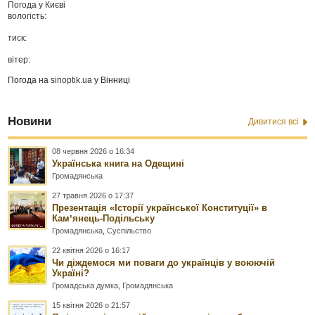
Погода у
Києві
вологість:
тиск:
вітер:
Погода на
sinoptik.ua
у Вінниці
Новини
Дивитися всі
08 червня 2026 о 16:34
Українська книга на Одещині
Громадянська
27 травня 2026 о 17:37
Презентація «Історії української Конституції» в
Камʼянець-Подільську
Громадянська
,
Суспільство
22 квітня 2026 о 16:17
Чи діждемося ми поваги до українців у воюючій
Україні?
Громадська думка
,
Громадянська
15 квітня 2026 о 21:57