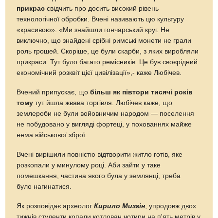
прикрас
свідчить про досить високий рівень
технологічної обробки. Вчені називають цю культуру
«красивою»: «Ми знайшли гончарський круг. Не
виключно, що знайдені срібні римські монети не грали
роль грошей. Скоріше, це були скарби, з яких виробляли
прикраси. Тут було багато ремісників. Це був своєрідний
економічний розквіт цієї цивілізації»,- каже Любічев.
Вчений припускає, що
більш як півтори тисячі років
тому
тут йшла жвава торгівля. Любічев каже, що
землероби не були войовничим народом — поселення
не побудовано у вигляді фортеці, у похованнях майже
нема військової зброї.
Вчені вирішили повністю відтворити житло готів, яке
розкопали у минулому році. Аби зайти у таке
помешкання, частина якого була у землянці, треба
було нагинатися.
Як розповідає археолог
Кирило Мизгін
, упродовж двох
тижнів студенти копали котлован чотири на п'ять метрів у