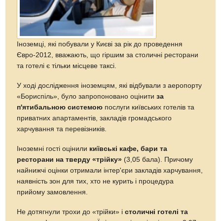
Іноземці, які побували у Києві за рік до проведення
Євро-2012, вважають, що гіршим за столичні ресторани
та готелі є тільки місцеве таксі.
У ході дослідження іноземцям, які відбували з аеропорту
«Бориспіль», було запропоновано оцінити
за
п'ятибальною системою
послуги київських готелів та
приватних апартаментів, закладів громадського
харчування та перевізників.
Іноземні гості оцінили
київські кафе, бари та
ресторани на тверду «трійку»
(3,05 бала). Причому
найнижчі оцінки отримали інтер'єри закладів харчування,
наявність зон для тих, хто не курить і процедура
прийому замовлення.
Не дотягнули трохи до «трійки» і
столичні готелі та