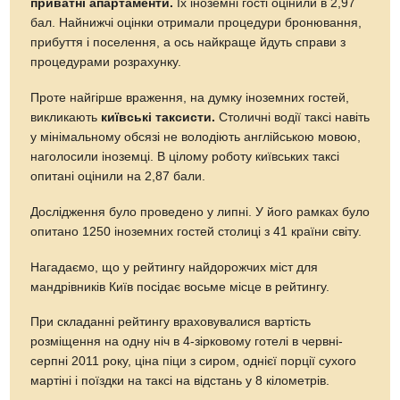
приватні апартаменти.
Їх іноземні гості оцінили в 2,97
бал. Найнижчі оцінки отримали процедури бронювання,
прибуття і поселення, а ось найкраще йдуть справи з
процедурами розрахунку.
Проте найгірше враження, на думку іноземних гостей,
викликають
київські таксисти.
Столичні водії таксі навіть
у мінімальному обсязі не володіють англійською мовою,
наголосили іноземці. В цілому роботу київських таксі
опитані оцінили на 2,87 бали.
Дослідження було проведено у липні. У його рамках було
опитано 1250 іноземних гостей столиці з 41 країни світу.
Нагадаємо, що у рейтингу найдорожчих міст для
мандрівників Київ посідає восьме місце в рейтингу.
При складанні рейтингу враховувалися вартість
розміщення на одну ніч в 4-зірковому готелі в червні-
серпні 2011 року, ціна піци з сиром, однієї порції сухого
мартіні і поїздки на таксі на відстань у 8 кілометрів.