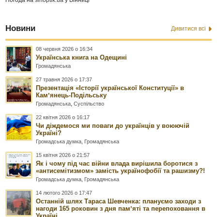
Новини
Дивитися всі
08 червня 2026 о 16:34
Українська книга на Одещині
Громадянська
27 травня 2026 о 17:37
Презентація «Історії української Конституції» в
Камʼянець-Подільську
Громадянська
,
Суспільство
22 квітня 2026 о 16:17
Чи діждемося ми поваги до українців у воюючій
Україні?
Громадська думка
,
Громадянська
15 квітня 2026 о 21:57
Як і чому під час війни влада вирішила боротися з
«антисемітизмом» замість українофобії та рашизму?!
Громадська думка
,
Громадянська
14 лютого 2026 о 17:47
Останній шлях Тараса Шевченка: плануємо заходи з
нагоди 165 роковин з дня памʼяті та перепоховання в
Україні