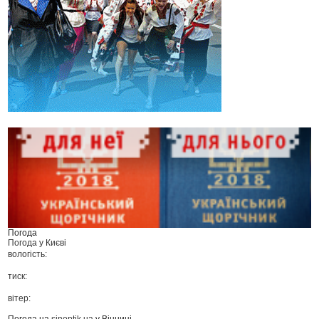
Погода
Погода у
Києві
вологість:
тиск:
вітер:
Погода на
sinoptik.ua
у Вінниці