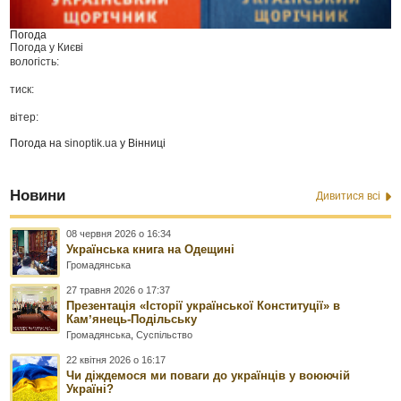
Погода
Погода у
Києві
вологість:
тиск:
вітер:
Погода на
sinoptik.ua
у Вінниці
Новини
Дивитися всі
08 червня 2026 о 16:34
Українська книга на Одещині
Громадянська
27 травня 2026 о 17:37
Презентація «Історії української Конституції» в
Камʼянець-Подільську
Громадянська
,
Суспільство
22 квітня 2026 о 16:17
Чи діждемося ми поваги до українців у воюючій
Україні?