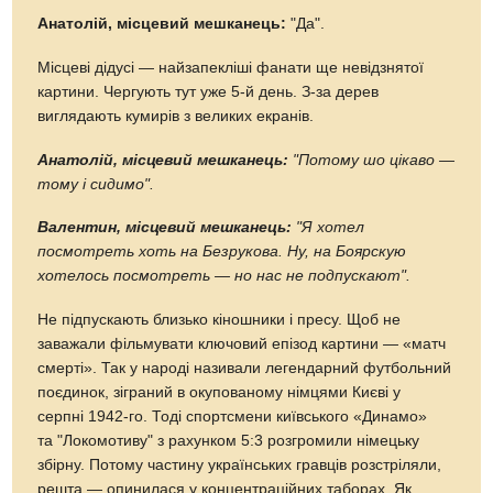
Анатолій, місцевий мешканець:
"Да".
Місцеві дідусі — найзапекліші фанати ще невідзнятої
картини. Чергують тут уже 5-й день. З-за дерев
виглядають кумирів з великих екранів.
Анатолій, місцевий мешканець:
"Потому шо цікаво —
тому і сидимо".
Валентин, місцевий мешканець:
"Я хотел
посмотреть хоть на Безрукова. Ну, на Боярскую
хотелось посмотреть — но нас не подпускают".
Не підпускають близько кіношники і пресу. Щоб не
заважали фільмувати ключовий епізод картини — «матч
смерті». Так у народі називали легендарний футбольний
поєдинок, зіграний в окупованому німцями Києві у
серпні 1942-го. Тоді спортсмени київського «Динамо»
та "Локомотиву" з рахунком 5:3 розгромили німецьку
збірну. Потому частину українських гравців розстріляли,
решта — опинилася у концентраційних таборах. Як