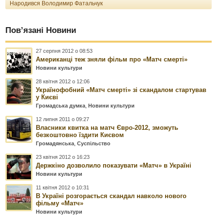
Народився Володимир Фатальчук
Пов’язані Новини
27 серпня 2012 о 08:53
Американці теж зняли фільм про «Матч смерті»
Новини культури
28 квітня 2012 о 12:06
Українофобний «Матч смерті» зі скандалом стартував
у Києві
Громадська думка
,
Новини культури
12 липня 2011 о 09:27
Власники квитка на матч Євро-2012, зможуть
безкоштовно їздити Києвом
Громадянська
,
Суспільство
23 квітня 2012 о 16:23
Держкіно дозволило показувати «Матч» в Україні
Новини культури
11 квітня 2012 о 10:31
В Україні розгорається скандал навколо нового
фільму «Матч»
Новини культури