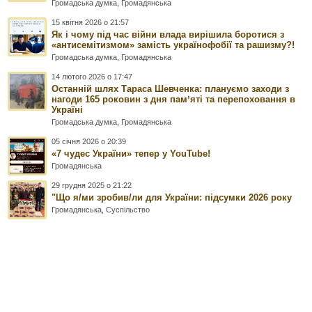
Громадська думка
,
Громадянська
15 квітня 2026 о 21:57
Як і чому під час війни влада вирішила боротися з
«антисемітизмом» замість українофобії та рашизму?!
Громадська думка
,
Громадянська
14 лютого 2026 о 17:47
Останній шлях Тараса Шевченка: плануємо заходи з
нагоди 165 роковин з дня памʼяті та перепоховання в
Україні
Громадська думка
,
Громадянська
05 січня 2026 о 20:39
«7 чудес України» тепер у YouTube!
Громадянська
29 грудня 2025 о 21:22
"Що я/ми зробив/ли для України: підсумки 2026 року
Громадянська
,
Суспільство