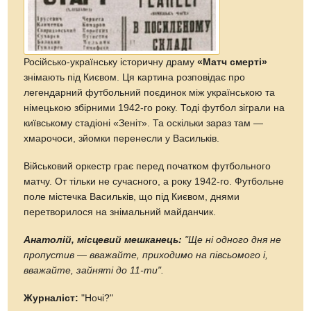
Російсько-українську історичну драму
«Матч смерті»
знімають під Києвом. Ця картина розповідає про
легендарний футбольний поєдинок між українською та
німецькою збірними 1942-го року. Тоді футбол зіграли на
київському стадіоні «Зеніт». Та оскільки зараз там —
хмарочоси, зйомки перенесли у Васильків.
Військовий оркестр грає перед початком футбольного
матчу. От тільки не сучасного, а року 1942-го. Футбольне
поле містечка Васильків, що під Києвом, днями
перетворилося на знімальний майданчик.
Анатолій, місцевий мешканець:
"Ще ні одного дня не
пропустив — вважайте, приходимо на півсьомого і,
вважайте, зайняті до 11-ти".
Журналіст:
"Ночі?"