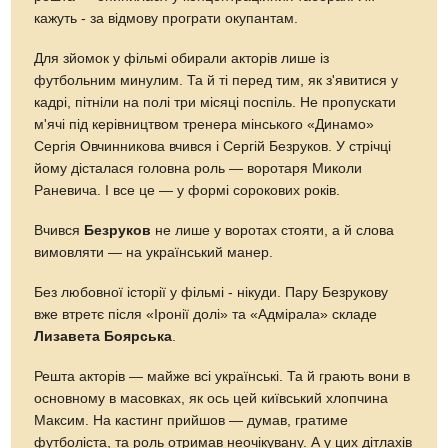
кажуть - за відмову програти окупантам.
Для зйомок у фільмі обирали акторів лише із
футбольним минулим. Та й ті перед тим, як з'явитися у
кадрі, пітніли на полі три місяці поспіль. Не пропускати
м'ячі під керівництвом тренера мінського «Динамо»
Сергія Овчинникова вчився і Сергій Безруков. У стрічці
йому дісталася головна роль — воротаря Миколи
Раневича. І все це — у формі сорокових років.
Вчився
Безруков
не лише у воротах стояти, а й слова
вимовляти — на український манер.
Без любовної історії у фільмі - нікуди. Пару Безрукову
вже втретє після «Іронії долі» та «Адмірала» складе
Лизавета Боярська
.
Решта акторів — майже всі українські. Та й грають вони в
основному в масовках, як ось цей київський хлопчина
Максим. На кастинг прийшов — думав, гратиме
футболіста, та роль отримав неочікувану. А у цих дітлахів