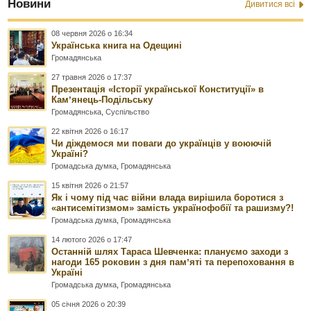
Новини
Дивитися всі
08 червня 2026 о 16:34
Українська книга на Одещині
Громадянська
27 травня 2026 о 17:37
Презентація «Історії української Конституції» в
Камʼянець-Подільську
Громадянська
,
Суспільство
22 квітня 2026 о 16:17
Чи діждемося ми поваги до українців у воюючій
Україні?
Громадська думка
,
Громадянська
15 квітня 2026 о 21:57
Як і чому під час війни влада вирішила боротися з
«антисемітизмом» замість українофобії та рашизму?!
Громадська думка
,
Громадянська
14 лютого 2026 о 17:47
Останній шлях Тараса Шевченка: плануємо заходи з
нагоди 165 роковин з дня памʼяті та перепоховання в
Україні
Громадська думка
,
Громадянська
05 січня 2026 о 20:39