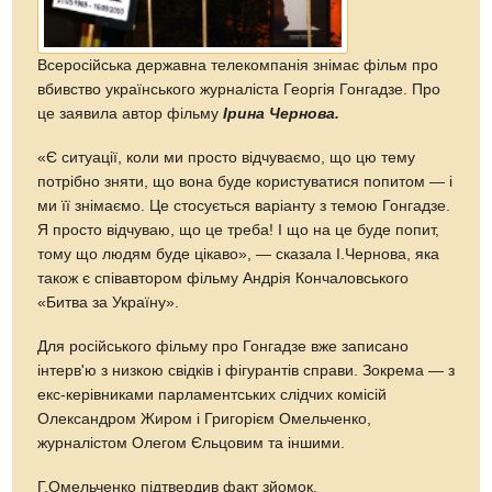
Всеросійська державна телекомпанія знімає фільм про
вбивство українського журналіста Георгія Гонгадзе. Про
це заявила автор фільму
Ірина Чернова.
«Є ситуації, коли ми просто відчуваємо, що цю тему
потрібно зняти, що вона буде користуватися попитом — і
ми її знімаємо. Це стосується варіанту з темою Гонгадзе.
Я просто відчуваю, що це треба! І що на це буде попит,
тому що людям буде цікаво», — сказала І.Чернова, яка
також є співавтором фільму Андрія Кончаловського
«Битва за Україну».
Для російського фільму про Гонгадзе вже записано
інтерв'ю з низкою свідків і фігурантів справи. Зокрема — з
екс-керівниками парламентських слідчих комісій
Олександром Жиром і Григорієм Омельченко,
журналістом Олегом Єльцовим та іншими.
Г.Омельченко підтвердив факт зйомок.