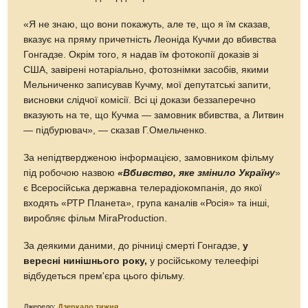
«Я не знаю, що вони покажуть, але те, що я їм сказав,
вказує на пряму причетність Леоніда Кучми до вбивства
Гонгадзе. Окрім того, я надав їм фотокопії доказів зі
США, завірені нотаріально, фотознімки засобів, якими
Мельниченко записував Кучму, мої депутатські запити,
висновки слідчої комісії. Всі ці докази беззаперечно
вказують на те, що Кучма — замовник вбивства, а Литвин
— підбурювач», — сказав Г.Омельченко.
За непідтвердженою інформацією, замовником фільму
під робочою назвою
«Вбивство, яке змінило Україну
»
є Всеросійська державна телерадіокомпанія, до якої
входять «РТР Планета», група каналів «Росія» та інші,
виробляє фільм MiraProduction.
За деякими даними, до річниці смерті Гонгадзе,
у
вересні нинішнього року,
у російському телеефірі
відбудеться прем'єра цього фільму.
Джерело:
Дзеркало тижня