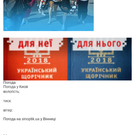
Погода
Погода у
Києві
вологість:
тиск:
вітер:
Погода на
sinoptik.ua
у Вінниці