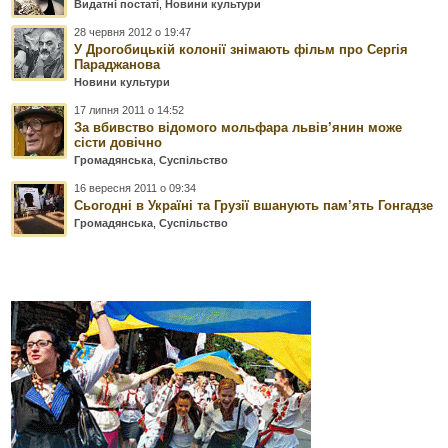
Видатні постаті
,
Новини культури
28 червня 2012 о 19:47
У Дрогобицькій колонії знімають фільм про Сергія
Параджанова
Новини культури
17 липня 2011 о 14:52
За вбивство відомого мольфара львів’янин може
сісти довічно
Громадянська
,
Суспільство
16 вересня 2011 о 09:34
Сьогодні в Україні та Грузії вшанують пам’ять Гонгадзе
Громадянська
,
Суспільство