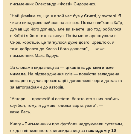
письменник Олександр «Фоззі» Сидоренко.
“Найцікавіше те, що я в той час був у Єгипті, у пустелі. Я
чисто випадково вийшов на зв’язок. Потім я виїхав в Каїр,
думав що його допишу, але ви знаєте, що тоді робилося
в Каїрі і я його геть закинув. Потім мене арештували в
Сирії, коротше, це тягнулося дуже довго. Зрештою, я
таки добрався до Києва і його дописав”, — каже
письменник Макс Кідрук.
За словами видавництва —
цікавість до книги вже
чимала
. На підтвердження слів — повністю залюднена
книгарня під час презентації і довжелезні черги до кас та
за автографами до авторів.
“Автори — професійні есеїсти, багато хто з них любить
футбол, тому, я думаю, книжка варта уваги”, —
каже Лесь.
Книгу «Письменники про футбол» надрукували суттєвим,
як для вітчизняного книговидавництва
накладом у 10