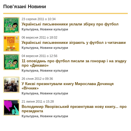
Пов’язані Новини
23 серпня 2011 о 10:34
Українські письменники уклали збірку про футбол
Культурна
,
Новини культури
06 вересня 2011 о 18:02
Українські письменники зіграють у футбол з читачами
Культурна
,
Новини культури
04 вересня 2011 о 12:56
11 оповідань про футбол писали за гонорар і на згадку
про «Динамо»
Культурна
,
Новини культури
26 січня 2012 о 09:36
У Києві презентували книгу Мирослава Дочинця
«Вічник»
Культурна
,
Новини культури
21 липня 2011 о 15:28
Володимир Яворівський презентував нову книгу... про
президента
Культурна
,
Новини культури