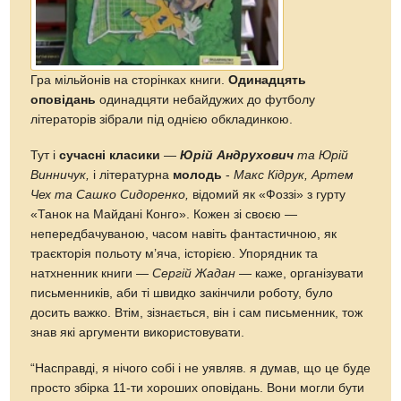
Гра мільйонів на сторінках книги.
Одинадцять
оповідань
одинадцяти небайдужих до футболу
літераторів зібрали під однією обкладинкою.
Тут і
сучасні класики
—
Юрій Андрухович
та Юрій
Винничук,
і літературна
молодь
-
Макс Кідрук, Артем
Чех та Сашко Сидоренко,
відомий як «Фоззі» з гурту
«Танок на Майдані Конго». Кожен зі своєю —
непередбачуваною, часом навіть фантастичною, як
траєкторія польоту м’яча, історією. Упорядник та
натхненник книги —
Сергій Жадан
— каже, організувати
письменників, аби ті швидко закінчили роботу, було
досить важко. Втім, зізнається, він і сам письменник, тож
знав які аргументи використовувати.
“Насправді, я нічого собі і не уявляв. я думав, що це буде
просто збірка 11-ти хороших оповідань. Вони могли бути