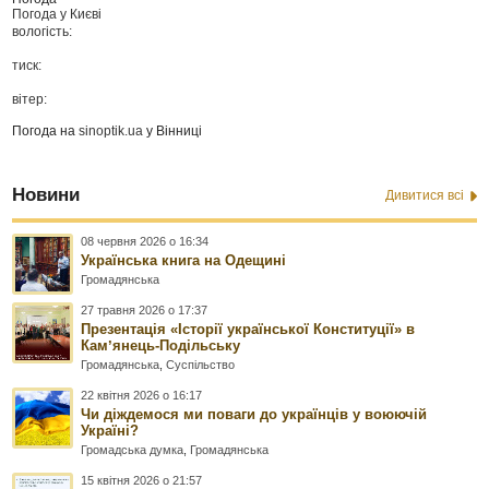
Погода у
Києві
вологість:
тиск:
вітер:
Погода на
sinoptik.ua
у Вінниці
Новини
Дивитися всі
08 червня 2026 о 16:34
Українська книга на Одещині
Громадянська
27 травня 2026 о 17:37
Презентація «Історії української Конституції» в
Камʼянець-Подільську
Громадянська
,
Суспільство
22 квітня 2026 о 16:17
Чи діждемося ми поваги до українців у воюючій
Україні?
Громадська думка
,
Громадянська
15 квітня 2026 о 21:57