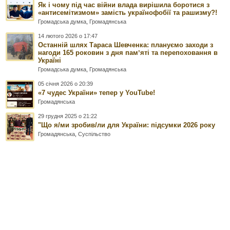
Як і чому під час війни влада вирішила боротися з
«антисемітизмом» замість українофобії та рашизму?!
Громадська думка
,
Громадянська
14 лютого 2026 о 17:47
Останній шлях Тараса Шевченка: плануємо заходи з
нагоди 165 роковин з дня памʼяті та перепоховання в
Україні
Громадська думка
,
Громадянська
05 січня 2026 о 20:39
«7 чудес України» тепер у YouTube!
Громадянська
29 грудня 2025 о 21:22
"Що я/ми зробив/ли для України: підсумки 2026 року
Громадянська
,
Суспільство