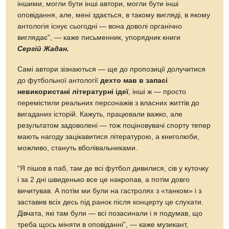
іншими, могли бути інші автори, могли бути інші
оповідання, але, мені здається, в такому вигляді, в якому
антологія існує сьогодні — вона доволі органічно
виглядає”, — каже письменник, упорядник книги
Сергій Жадан.
Самі автори зізнаються — ще до пропозиції долучитися
до футбольної антології
дехто мав в запасі
невикористані літературні ідеї
, інші ж — просто
перемістили реальних персонажів з власних життів до
вигаданих історій. Кажуть, працювали важко, але
результатом задоволені — тож поціновувачі спорту тепер
мають нагоду зацікавитися літературою, а книголюби,
можливо, стануть вболівальниками.
“Я пішов в паб, там де всі футбол дивилися, сів у куточку
і за 2 дні швиденько все це накропав, а потім довго
вичитував. А потім ми були на гастролях з «танком» і з
заставив всіх десь під ранок після концерту це слухати.
Дівчата, які там були — всі позасинали і я подумав, що
треба щось міняти в оповіданні”, — каже музикант,