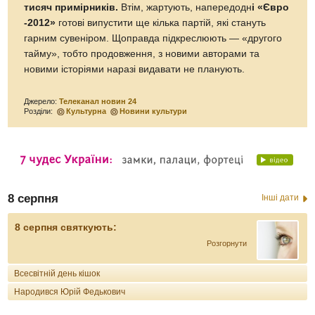
тисяч примірників.
Втім, жартують, напередодн
і «Євро
-2012»
готові випустити ще кілька партій, які стануть
гарним сувеніром. Щоправда підкреслюють — «другого
тайму», тобто продовження, з новими авторами та
новими історіями наразі видавати не планують.
Джерело:
Телеканал новин 24
Розділи:
Культурна
Новини культури
8 серпня
Інші дати
8 серпня святкують:
Розгорнути
Всесвітній день кішок
Народився Юрій Федькович