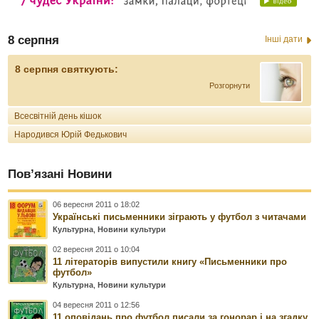
8 серпня
Інші дати
8 серпня святкують:
Розгорнути
Всесвітній день кішок
Народився Юрій Федькович
Пов’язані Новини
06 вересня 2011 о 18:02
Українські письменники зіграють у футбол з читачами
Культурна
,
Новини культури
02 вересня 2011 о 10:04
11 літераторів випустили книгу «Письменники про
футбол»
Культурна
,
Новини культури
04 вересня 2011 о 12:56
11 оповідань про футбол писали за гонорар і на згадку