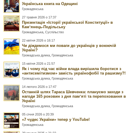
Українська книга на Одещині
Громадянська
27 травня 2026 о 17:37
Презентація «Історії української Конституції» в
Камʼянець-Подільську
Громадянська
,
Суспільство
22 квітня 2026 о 16:17
Чи діждемося ми поваги до українців у воюючій
Україні?
Громадська думка
,
Громадянська
15 квітня 2026 о 21:57
Як і чому під час війни влада вирішила боротися з
«антисемітизмом» замість українофобії та рашизму?!
Громадська думка
,
Громадянська
14 лютого 2026 о 17:47
Останній шлях Тараса Шевченка: плануємо заходи з
нагоди 165 роковин з дня памʼяті та перепоховання в
Україні
Громадська думка
,
Громадянська
05 січня 2026 о 20:39
«7 чудес України» тепер у YouTube!
Громадянська
29 грудня 2025 о 21:22