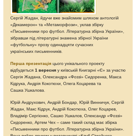
Сергій Жадан, йдучи вже знайомим шляхом антологій
«Декамерон» та «Метаморфози», уклав збірку
«Письменники про футбол. Літературна збірна України»,
зібравши під літературні знамена збірної України
«футбольну» прозу одинадцяти сучасних
українських письменників.
Перша презентація
цього унікального проекту
відбудеться
1 вересня
у київській Книгарні «Є» за участю
Сергія Жадана, Олександра «Фоззі» Сидоренка, Макса
Кідрука, Андрія Кокотюхи, Олега Коцарева та
Сашка Ушкалова.
Юрій Андрухович, Андрій Бондар, Юрій Винничук, Сергій
Жадан, Макс Кідрук, Андрій Кокотюха, Олег Коцарев,
Владімір Сергієнко, Сашко Ушкалов, Олександр «Фоззі»
Сидоренко, Артем Чех – саме такий склад має збірка
«Письменники про футбол. Літературна збірна України».
Вона вийде друком у видавництві «Клуб Сімейного