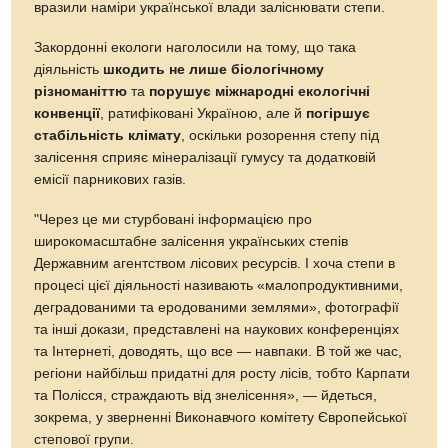
вразили наміри української влади заліснювати степи.
Закордонні екологи наголосили на тому, що така
діяльність
шкодить не лише біологічному
різноманіттю
та
порушує міжнародні екологічні
конвенції
, ратифіковані Україною, але й
погіршує
стабільність клімату
, оскільки розорення степу під
залісення сприяє мінералізації гумусу та додатковій
емісії парникових газів.
"Через це ми стурбовані інформацією про
широкомасштабне залісення українських степів
Державним агентством лісових ресурсів. І хоча степи в
процесі цієї діяльності називають «малопродуктивними,
деградованими та еродованими землями», фотографії
та інші докази, представлені на наукових конференціях
та Інтернеті, доводять, що все — навпаки. В той же час,
регіони найбільш придатні для росту лісів, тобто Карпати
та Полісся, страждають від знелісення», — йдеться,
зокрема, у зверненні Виконавчого комітету Європейської
степової групи.