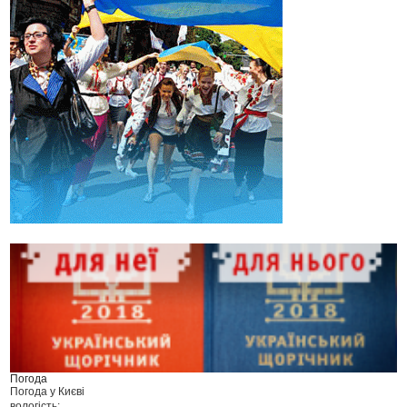
Погода
Погода у
Києві
вологість: