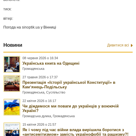
тиск:
вітер:
Погода на
sinoptik.ua
у Вінниці
Новини
Дивитися всі
08 червня 2026 о 16:34
Українська книга на Одещині
Громадянська
27 травня 2026 о 17:37
Презентація «Історії української Конституції» в
Камʼянець-Подільську
Громадянська
,
Суспільство
22 квітня 2026 о 16:17
Чи діждемося ми поваги до українців у воюючій
Україні?
Громадська думка
,
Громадянська
15 квітня 2026 о 21:57
Як і чому під час війни влада вирішила боротися з
«антисемітизмом» замість українофобії та рашизму?!