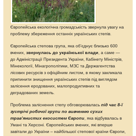
Європейська екологічна громадськість звернула увагу на
проблему збереження останніх українських степів.
Європейська степова група, яка об’єднує близько 600
вчених,
звернулась до української влади
, а саме —
до Адміністрації Президента України, Кабінету Міністрів,
Мінекології, Мінагрополітики, МЗС та Держагентства
лісових ресурсів з офіційним листом, в якому закликала
припинити знищення українських степів під виглядом
залісення еродованих, малопродуктивних та
деградованих земель.
Проблема заліснення степу обговорювалась
під час 8-ї
зустрічі робочої групи по вивченню сухих
трав’янистих екосистем Європи
, яка відбувалась в
Умані та Херсоні. Європейських вчених, які вперше
завітали до України – найбільшої степової країни Європи,