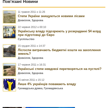
Пов’язані Новини
11 травня 2011 о 11:26
Степи України знищуються новими лісами
Довкілля
,
Здорова
22 червня 2012 о 00:10
Українську владу підозрюють у розкраданні $4 млрд
при підготовці до Євро
Суспільство
15 грудня 2011 о 14:37
Лісгоспи витрачають бюджетні кошти на захоплення
земель?
Довкілля
,
Здорова
17 червня 2011 о 16:31
Українські степи невдовзі перетворяться на пустелі?
Довкілля
,
Здорова
15 квітня 2011 о 15:12
Лише 4% українців поважають владу
Громадська думка
,
Громадянська