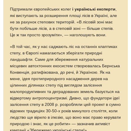
Підтримали європейських колег
і українські експерти
,
які виступають за розширення площі лісів в Україні, але
не за рахунок степових територій. «В лісовій зоні має
бути побільше лісів, а в степовій зоні — більше степів.
Це ж так просто зрозуміти», — наголошують вони.
«В той час, як у нас саджають ліс на останніх клаптиках
степу, в Європі намагаються зберігати природні
ландшафти. Саме для збереження натуральних
місцевих автохтонних екосистем створювалась Бернська
Конвенція, ратифікована, до речі, й Україною. Як на
мене, ідея протиприродного насадження дерев на
цілинних ділянках степу під виглядом залісення
малопродуктивних та деградованих земель базується на
відвертому антропоцентризмі. Дивно, що фундатори ідеї
залісення степу в 2008 р. розробляли цей проект в сумно
відомих традиціях 30-50-х років минулого століття, коли
людство ще вірило в ілюзію, що воно має право керувати
природою і знає, як це робити» — зазначив активіст
кампанії «Збережемо українські степи!»