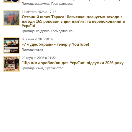
Громадська думка
,
Громадянська
14 лютого 2026 о 17:47
Останній шлях Тараса Шевченка: плануємо заходи з
нагоди 165 роковин з дня памʼяті та перепоховання в
Україні
Громадська думка
,
Громадянська
05 січня 2026 о 20:39
«7 чудес України» тепер у YouTube!
Громадянська
29 грудня 2025 о 21:22
"Що я/ми зробив/ли для України: підсумки 2026 року
Громадянська
,
Суспільство